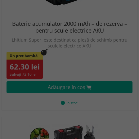
Baterie acumulator 2000 mAh – de rezervă –
pentru scule electrice AKU
Lhitium Super este destinat ca piesă de schimb pentru
sculele electrice AKU
Un preț bombă
62.30 lei
Salvați 73.10 lei
Adăugare în coş
În stoc