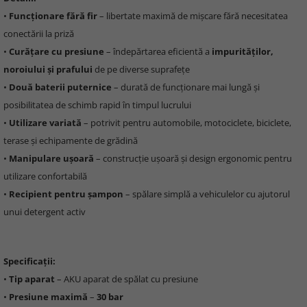
•
Funcționare fără fir
– libertate maximă de mișcare fără necesitatea
conectării la priză
•
Curățare cu presiune
– îndepărtarea eficientă a
impurităților,
noroiului și prafului
de pe diverse suprafețe
•
Două baterii puternice
– durată de funcționare mai lungă și
posibilitatea de schimb rapid în timpul lucrului
•
Utilizare variată
– potrivit pentru automobile, motociclete, biciclete,
terase și echipamente de grădină
•
Manipulare ușoară
– construcție ușoară și design ergonomic pentru
utilizare confortabilă
•
Recipient pentru șampon
– spălare simplă a vehiculelor cu ajutorul
unui detergent activ
Specificații:
•
Tip aparat
– AKU aparat de spălat cu presiune
•
Presiune maximă
–
30 bar