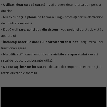
•
Utilizați doar cu apă curată
– veți preveni deteriorarea pompei și a
duzelor
•
Nu expuneți la ploaie pe termen lung
– protejați părțile electronice
de umiditate excesivă
•
După utilizare, goliți apa din sistem
– veți prelungi durata de viață a
aparatului
•
Încărcați bateriile doar cu încărcătorul destinat
– asigurarea unei
funcționări sigure
•
Nu utilizați în cazul unor daune vizibile ale aparatului
– există
riscul de reducere a siguranței utilizării
•
Depozitați într-un loc uscat
– departe de temperaturi extreme și de
razele directe ale soarelui