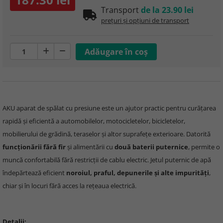
Transport
de la 23.90 lei
prețuri și opțiuni de transport
AKU aparat de spălat cu presiune este un ajutor practic pentru curățarea
rapidă și eficientă a automobilelor, motocicletelor, bicicletelor,
mobilierului de grădină, teraselor și altor suprafețe exterioare. Datorită
funcționării fără fir
și alimentării cu
două baterii puternice
, permite o
muncă confortabilă fără restricții de cablu electric. Jetul puternic de apă
îndepărtează eficient
noroiul, praful, depunerile și alte impurități
,
chiar și în locuri fără acces la rețeaua electrică.
Detalii: