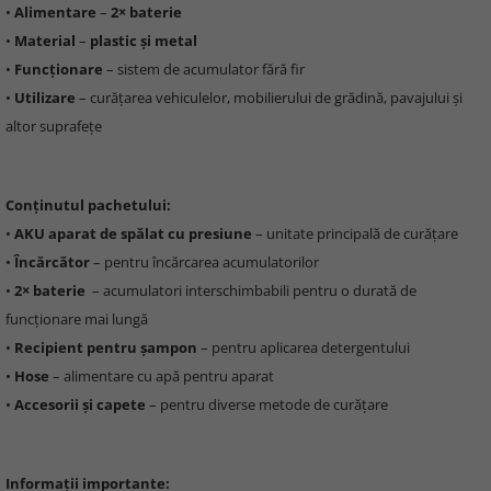
•
Alimentare
–
2× baterie
•
Material
–
plastic și metal
•
Funcționare
– sistem de acumulator fără fir
•
Utilizare
– curățarea vehiculelor, mobilierului de grădină, pavajului și
altor suprafețe
Conținutul pachetului:
•
AKU aparat de spălat cu presiune
– unitate principală de curățare
•
Încărcător
– pentru încărcarea acumulatorilor
•
2× baterie
– acumulatori interschimbabili pentru o durată de
funcționare mai lungă
•
Recipient pentru șampon
– pentru aplicarea detergentului
•
Hose
– alimentare cu apă pentru aparat
•
Accesorii și capete
– pentru diverse metode de curățare
Informații importante: