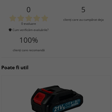
0
5
clienţi care au cumpărat deja
0 evaluare
Cum verificăm evaluările?
100%
clienţi care recomandă
Poate fi util