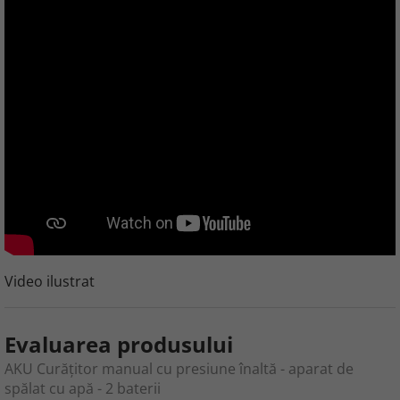
Video ilustrat
Evaluarea produsului
AKU Curățitor manual cu presiune înaltă - aparat de
spălat cu apă - 2 baterii