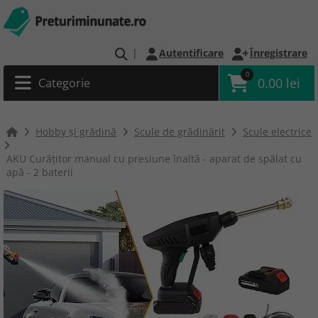
|
Autentificare
Înregistrare
0
0.00 lei
Categorie
Hobby și grădină
Scule de grădinărit
Scule electrice
AKU Curățitor manual cu presiune înaltă - aparat de spălat cu
apă - 2 baterii