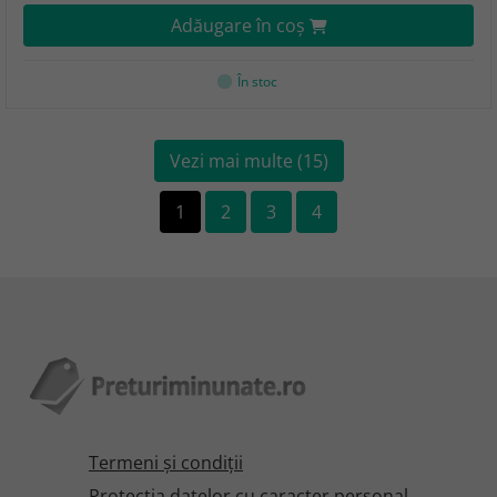
Adăugare în coş
În stoc
Vezi mai multe (15)
1
2
3
4
Termeni şi condiţii
Protecţia datelor cu caracter personal