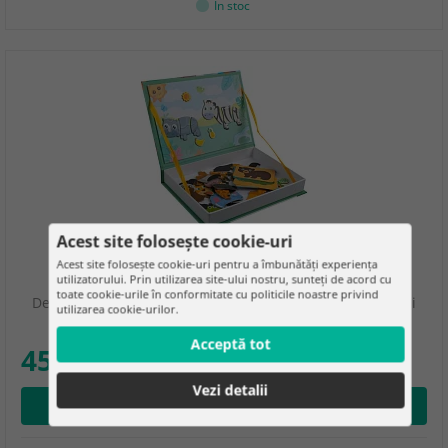
În stoc
Acest site folosește cookie-uri
Acest site folosește cookie-uri pentru a îmbunătăți experiența
Carte puzzle magnetică - Animale africane
utilizatorului. Prin utilizarea site-ului nostru, sunteți de acord cu
toate cookie-urile în conformitate cu politicile noastre privind
Dezvoltați creativitatea, concentrarea și abilitățile motorii
utilizarea cookie-urilor.
fine ale copilului într-un mod jucăuș…
Acceptă tot
45.50 lei
Vezi detalii
Adăugare în coş