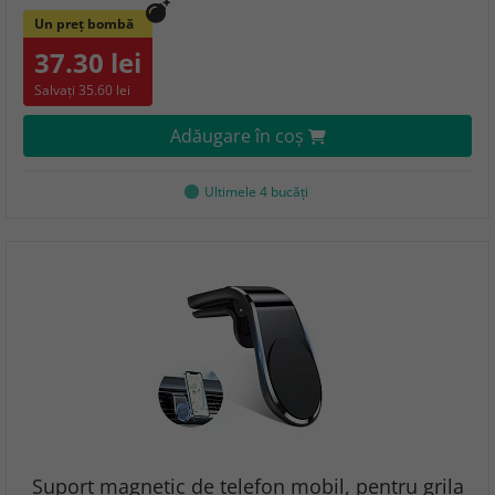
Un preț bombă
37.30 lei
Salvați 35.60 lei
Adăugare în coş
Ultimele 4 bucăţi
Suport magnetic de telefon mobil, pentru grila