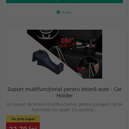
În stoc
Suport multifuncțional pentru tetieră auto - Car
Holder
Un suport de tetieră multifuncțional, pentru pasagerii de pe
bancheta din spate. Cu ajutorul…
Un preț super
22.70 lei