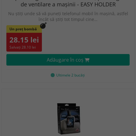
de ventilare a mașinii - EASY HOLDER
Nu știți unde să vă puneți telefonul mobil în mașină, astfel
încât să știți tot timpul cine…
Un preț bombă
28.15 lei
Salvați 28.10 lei
Adăugare în coş
Ultimele 2 bucăţi