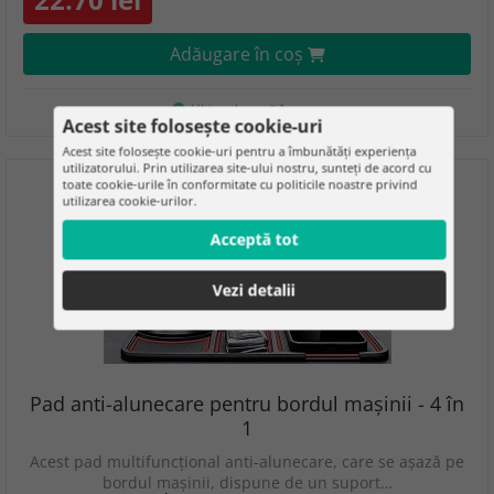
Adăugare în coş
Ultima bucată în stoc
Acest site folosește cookie-uri
Acest site folosește cookie-uri pentru a îmbunătăți experiența
utilizatorului. Prin utilizarea site-ului nostru, sunteți de acord cu
toate cookie-urile în conformitate cu politicile noastre privind
utilizarea cookie-urilor.
Acceptă tot
Vezi detalii
Pad anti-alunecare pentru bordul mașinii - 4 în
1
Acest pad multifuncțional anti-alunecare, care se așază pe
bordul mașinii, dispune de un suport…