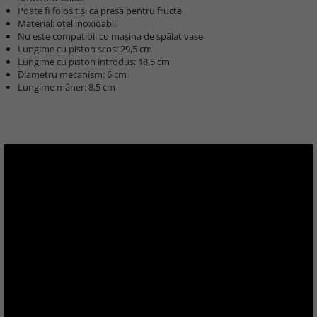
Poate fi folosit și ca presă pentru fructe
Material: oțel inoxidabil
Nu este compatibil cu mașina de spălat vase
Lungime cu piston scos: 29,5 cm
Lungime cu piston introdus: 18,5 cm
Diametru mecanism: 6 cm
Lungime mâner: 8,5 cm