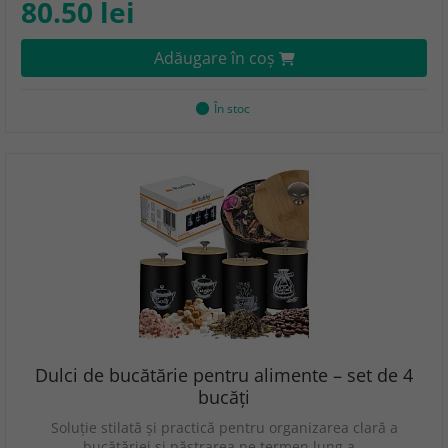
80.50 lei
Adăugare în coş
În stoc
Dulci de bucătărie pentru alimente – set de 4
bucăți
Soluție stilată și practică pentru organizarea clară a
bucătăriei și păstrarea pe termen lung a…