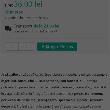
36.00 lei
Preţ
În stoc
Expediere în următoarele zile.
Transport
de la 23.90 lei
prețuri și opțiuni de transport
Aripile
albe ca zăpadă
cu
aură pe tiara
sunt perfecte pentru costumele
îngerului, zânei, elfului sau personajului fantastic
. Suprafața
pufoasă din pene oferă un aspect realist și etereal, care arată grozav atât
în viața reală, cât și în fotografii. Setul este potrivit pentru
Halloween,
petreceri de costume, ședințe foto, spectacole
și pentru
utilizare
decorativă
, când atârnat în cameră, pe un scaun sau ca parte a unei