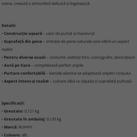
scene, creează o atmosferă delicată și îngerească.
Detalii:
•
Construcție ușoară
– ușor de purtat și manevrat
•
Suprafață din pene
– imitație de pene naturale care oferă un aspect
realist
•
Pentru diverse ocazii
– costume, ședințe foto, scenografie, decorațiuni
•
Aură pe tiara
– completează perfect aripile
•
Purtare confortabilă
– benzile elastice se adaptează aripilor corpului
•
Aspect intens și realist
– culoare albă ca zăpada și suprafață pufoasă
Specificații:
•
Greutate:
0,121 kg
•
Greutate în ambalaj:
0,135 kg
•
Marcă:
RUHHY
•
Culoare:
alb