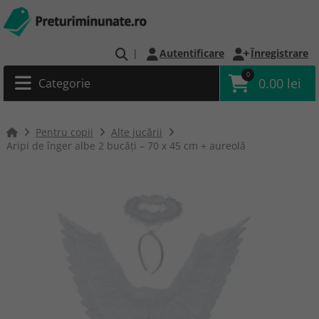
|
Autentificare
Înregistrare
0
0.00 lei
Categorie
Pentru copii
Alte jucării
Aripi de înger albe 2 bucăți – 70 x 45 cm + aureolă