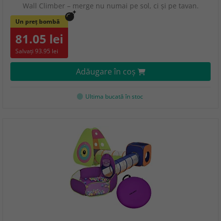
Wall Climber – merge nu numai pe sol, ci şi pe tavan.
Un preț bombă
81.05 lei
Salvați 93.95 lei
Adăugare în coş
Ultima bucată în stoc