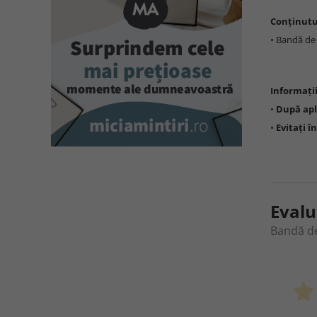
Conținutu
• Bandă de 
Informați
•
După apl
•
Evitați î
Evalu
Bandă de