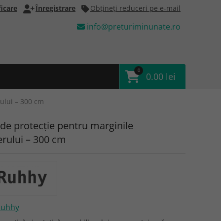
icare
Înregistrare
Obţineţi reduceri pe e-mail
info@preturiminunate.ro
0
0.00 lei
ului – 300 cm
de protecție pentru marginile
erului – 300 cm
Ruhhy