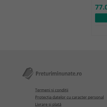
77.
Termeni şi condiţii
Protecţia datelor cu caracter personal
Livrare și plată