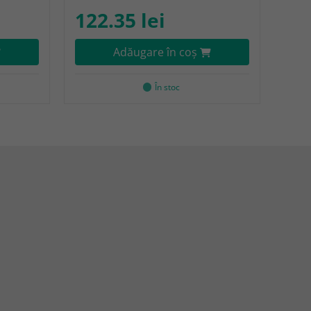
122.35 lei
Adăugare în coş
În stoc