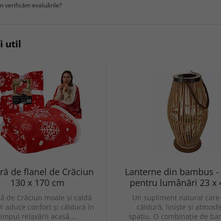
 verificăm evaluările?
i util
ră de flanel de Crăciun
Lanterne din bambus -
130 x 170 cm
pentru lumânări 23 x
ă de Crăciun moale și caldă
Un supliment natural care
 aduce confort și căldură în
căldură, liniște și atmosf
timpul relaxării acasă.…
spațiu. O combinație de b