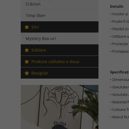
Crăciun
Detalii:
• Incolor și
Timp liber
• Poate fi 
Ştiri
• Flexibil ș
• Utilizare 
Mystery Box-uri
• Protecție
Soldare
• Protejeaz
Produse calitatea a doua
Specificați
Resigilat
• Dimensiu
• Greutate 
• Greutate 
• Material 
• Culoare 
• Marcă R