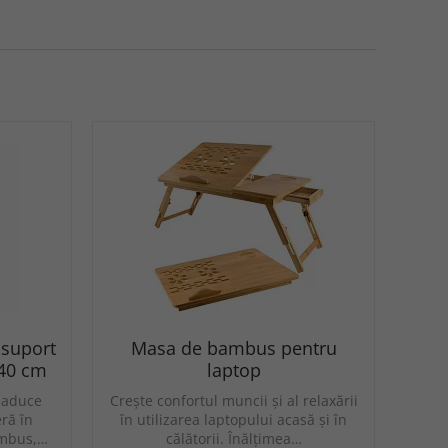
 suport
Masa de bambus pentru
 40 cm
laptop
 aduce
Crește confortul muncii și al relaxării
eră în
în utilizarea laptopului acasă și în
ambus,…
călătorii. Înălțimea…