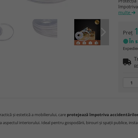
Protecția
împotriva
multe
1
Preţ
În 
Expedier
T
pr
ractică și estetică a mobilierului, care
protejează împotriva accidentărilor 
ta aspectul interiorului. Ideal pentru gospodării, birouri și spații publice, inst