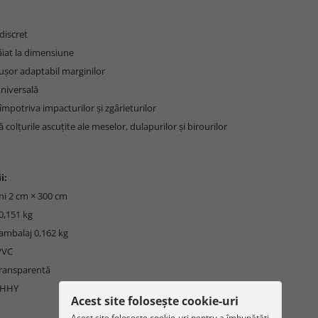
 discret
tăiat la dimensiune
i ușor adaptabil marginilor
universală
 împotriva impacturilor și zgârieturilor
ă colțurile ascuțite ale meselor, dulapurilor și birourilor
i:
ni 2 cm × 300 cm
0,151 kg
ambalaj 0,162 kg
PVC
Transparentă
UHHY
Acest site folosește cookie-uri
Acest site folosește cookie-uri pentru a îmbunătăți