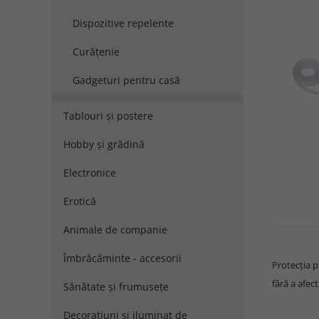
Dispozitive repelente
Curățenie
Gadgeturi pentru casă
Tablouri și postere
Hobby și grădină
Electronice
Erotică
Animale de companie
Îmbrăcăminte - accesorii
Protecția p
fără a afec
Sănătate și frumusețe
Decorațiuni și iluminat de