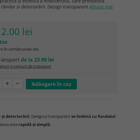
 practică și estetică a mobilierului, care protejează
 rănilor și deteriorării. Design transparent
Afişare mai
2.00 lei
stoc
e în următoarele zile.
ransport
de la 23.90 lei
ețuri și opțiuni de transport
și deteriorării
. Designul transparent
se îmbină cu fundalul
,
alarea este
rapidă și simplă
.