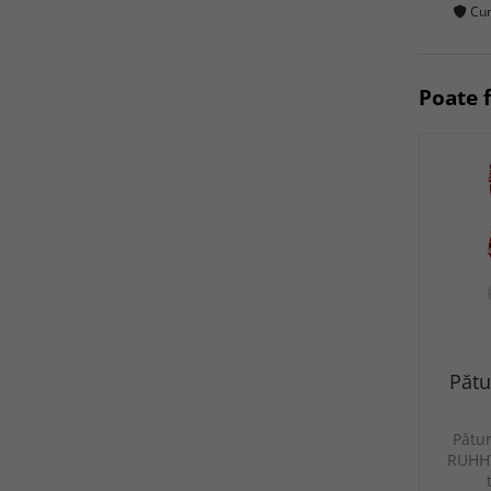
Cum
Poate f
Pătu
Pătur
RUHHY