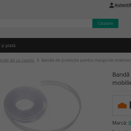
Autentif
 și plată
icole de uz casnic
Bandă de protecție pentru marginile mobilier
Bandă 
mobili
Marcă: