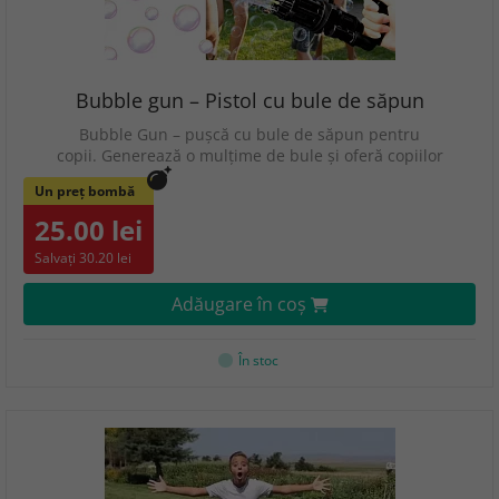
Bubble gun – Pistol cu bule de săpun
Bubble Gun – pușcă cu bule de săpun pentru
copii. Generează o mulțime de bule și oferă copiilor
Un preț bombă
25.00 lei
Salvați 30.20 lei
Adăugare în coş
În stoc