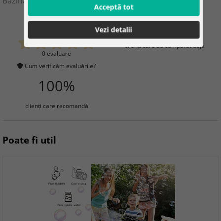
Bazină gonflabilă 3 în 1 + cerc și minge – B51124
Acceptă tot
0
2
Vezi detalii
clienţi care au cumpărat deja
0 evaluare
Cum verificăm evaluările?
100%
clienţi care recomandă
Poate fi util