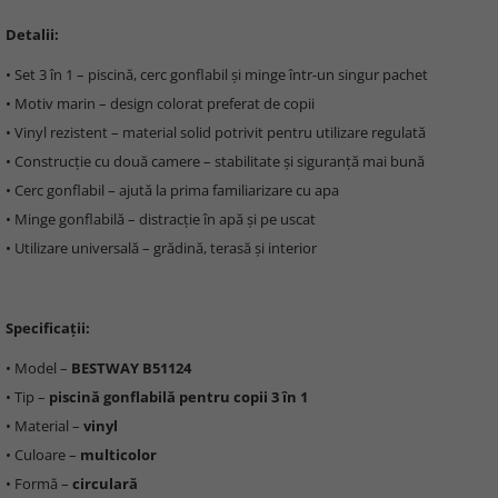
Detalii:
• Set 3 în 1 – piscină, cerc gonflabil și minge într-un singur pachet
• Motiv marin – design colorat preferat de copii
• Vinyl rezistent – material solid potrivit pentru utilizare regulată
• Construcție cu două camere – stabilitate și siguranță mai bună
• Cerc gonflabil – ajută la prima familiarizare cu apa
• Minge gonflabilă – distracție în apă și pe uscat
• Utilizare universală – grădină, terasă și interior
Specificații:
• Model –
BESTWAY B51124
• Tip –
piscină gonflabilă pentru copii 3 în 1
• Material –
vinyl
• Culoare –
multicolor
• Formă –
circulară