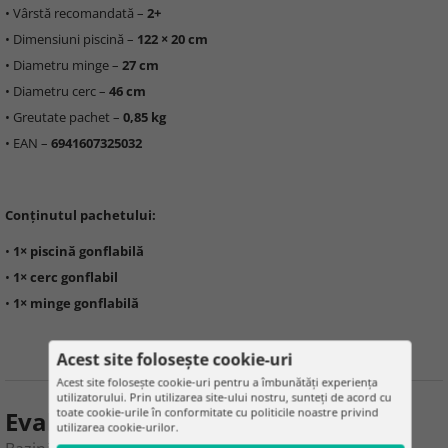
• Vârstă recomandată –
2+
• Dimensiuni piscină –
122 × 20 cm
• Diametru minge –
27 cm
• Diametru cerc –
46 cm
• Greutate pachet –
0,85 kg
• EAN –
6941607325032
Conținutul pachetului:
•
1× piscină gonflabilă
•
1× cerc gonflabil
•
1× minge gonflabilă
Acest site folosește cookie-uri
Acest site folosește cookie-uri pentru a îmbunătăți experiența
utilizatorului. Prin utilizarea site-ului nostru, sunteți de acord cu
toate cookie-urile în conformitate cu politicile noastre privind
Evaluarea produsului
utilizarea cookie-urilor.