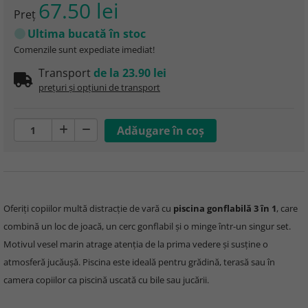
67.50 lei
Preţ
Ultima bucată în stoc
Comenzile sunt expediate imediat!
Transport
de la 23.90 lei
prețuri și opțiuni de transport
Oferiți copiilor multă distracție de vară cu
piscina gonflabilă 3 în 1
, care
combină un loc de joacă, un cerc gonflabil și o minge într-un singur set.
Motivul vesel marin atrage atenția de la prima vedere și susține o
atmosferă jucăușă. Piscina este ideală pentru grădină, terasă sau în
camera copiilor ca piscină uscată cu bile sau jucării.