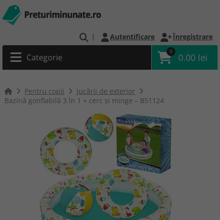
|
Autentificare
Înregistrare
0
0.00 lei
Categorie
Pentru copii
Jucării de exterior
Bazină gonflabilă 3 în 1 + cerc și minge – B51124