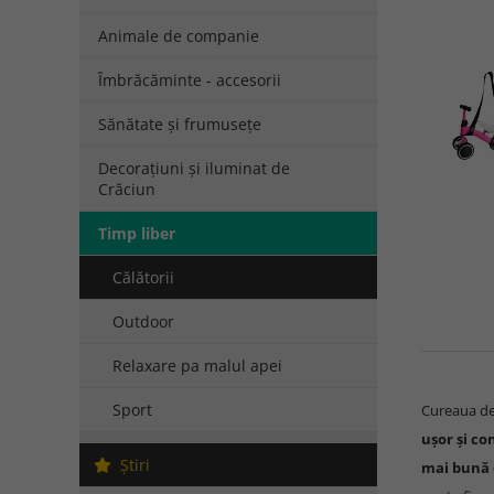
Animale de companie
Îmbrăcăminte - accesorii
Sănătate și frumusețe
Decorațiuni și iluminat de
Crăciun
Timp liber
Călătorii
Outdoor
Relaxare pa malul apei
Sport
Cureaua de
ușor și co
Ştiri
mai bună 