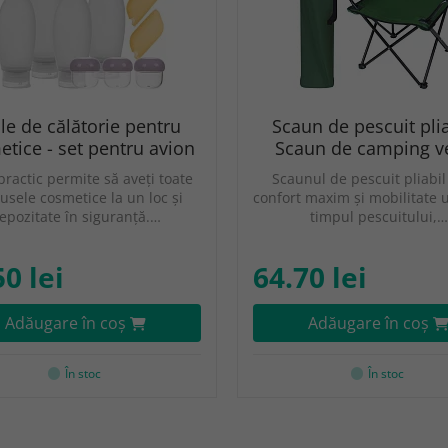
cle de călătorie pentru
Scaun de pescuit plia
tice - set pentru avion
Scaun de camping v
practic permite să aveți toate
Scaunul de pescuit pliabil
usele cosmetice la un loc și
confort maxim și mobilitate 
epozitate în siguranță.…
timpul pescuitului,…
50 lei
64.70 lei
Adăugare în coş
Adăugare în coş
În stoc
În stoc