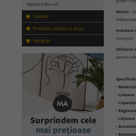
poate fi co
Mystery Box-uri
Setare
– c
Soldare
înfășurarea
Produse calitatea a doua
Instalare 
transport.
Resigilat
Utilizare 
pentru a fi
Specificați
•
Material
•
Culoare:
•
Capacit
•
Reglarea
•
Lățimea 
•
Greutate
•
Greutate