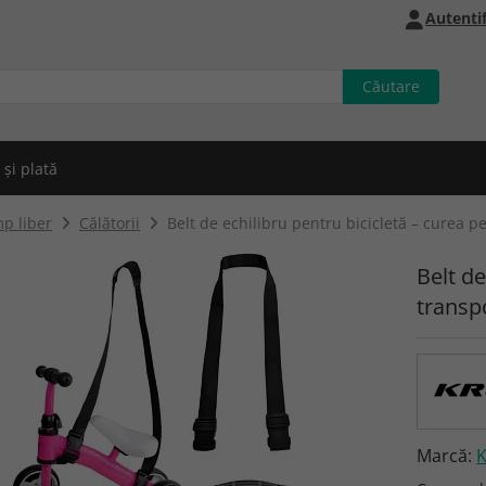
Autentif
 și plată
p liber
Călătorii
Belt de echilibru pentru bicicletă – curea p
Belt de
transp
Marcă: