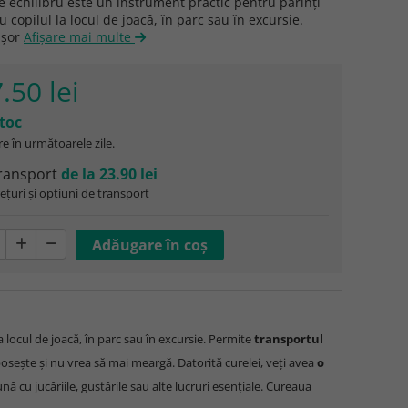
 echilibru este un instrument practic pentru părinți
u copilul la locul de joacă, în parc sau în excursie.
ușor
Afişare mai multe
.50 lei
stoc
e în următoarele zile.
ransport
de la 23.90 lei
ețuri și opțiuni de transport
 la locul de joacă, în parc sau în excursie. Permite
transportul
bosește și nu vrea să mai meargă. Datorită curelei, veți avea
o
ă cu jucăriile, gustările sau alte lucruri esențiale. Cureaua