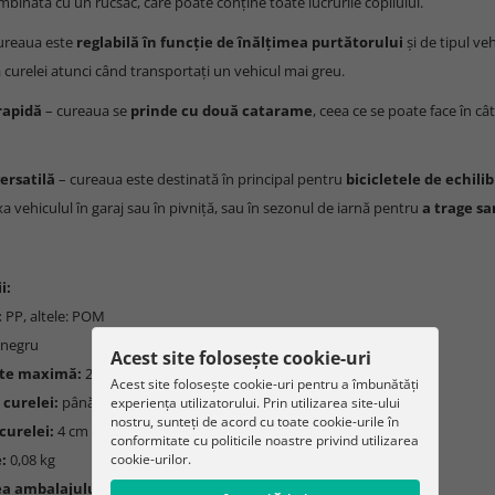
mbinată cu un rucsac, care poate conține toate lucrurile copilului.
ureaua este
reglabilă în funcție de înălțimea purtătorului
și de tipul ve
 curelei atunci când transportați un vehicul mai greu.
rapidă
– cureaua se
prinde cu două catarame
, ceea ce se poate face în c
versatilă
– cureaua este destinată în principal pentru
bicicletele de echilib
xa vehiculul în garaj sau în pivniță, sau în sezonul de iarnă pentru
a trage sa
i:
:
PP, altele: POM
negru
Acest site folosește cookie-uri
ate maximă:
25 kg
Acest site folosește cookie-uri pentru a îmbunătăți
 curelei:
până la 135 cm
experiența utilizatorului. Prin utilizarea site-ului
nostru, sunteți de acord cu toate cookie-urile în
curelei:
4 cm
conformitate cu politicile noastre privind utilizarea
cookie-urilor.
:
0,08 kg
a ambalajului:
0,1 kg