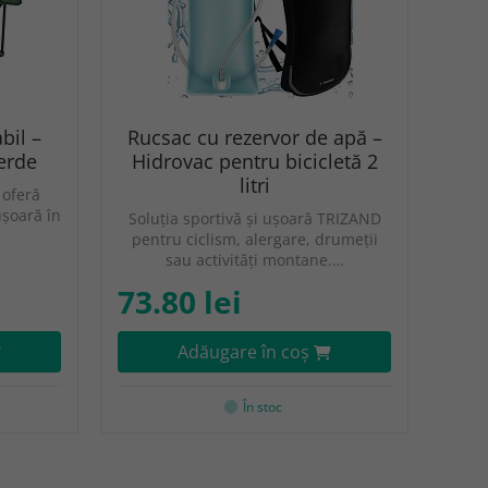
bil –
Rucsac cu rezervor de apă –
erde
Hidrovac pentru bicicletă 2
litri
 oferă
ușoară în
Soluția sportivă și ușoară TRIZAND
pentru ciclism, alergare, drumeții
sau activități montane.…
73.80 lei
Adăugare în coş
În stoc