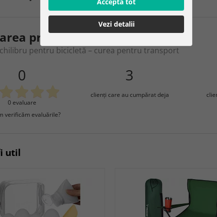
Acceptă tot
Vezi detalii
area produsului
echilibru pentru bicicletă – curea pentru transport
0
3
clienţi care au cumpărat deja
cli
0 evaluare
 verificăm evaluările?
i util