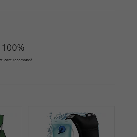
100%
enţi care recomandă