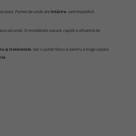
hiculului. Partea de umăr are
întărire
, care împiedică
âteva secunde. O modalitate ușoară, rapidă și eficientă de
ru și trotinetele
, dar o puteți folosi și pentru a trage copilul,
nia
.