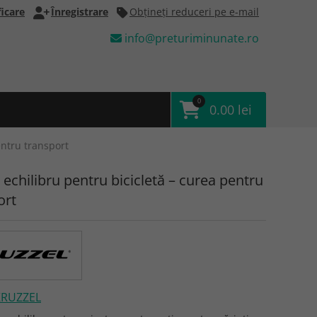
icare
Înregistrare
Obţineţi reduceri pe e-mail
info@preturiminunate.ro
0
0.00 lei
entru transport
 echilibru pentru bicicletă – curea pentru
ort
KRUZZEL