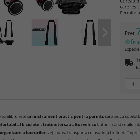
Cureau de
care ies c
Permite 
7
Preţ
În 
Expedier
T
pr
 echilibru este
un instrument practic pentru părinți
, care ies cu copilul
nfortabil al bicicletei, trotinetei sau altui vehicul
, atunci când copilul o
organizare a lucrurilor
, veți putea transporta cu ușurință trotineta împreun