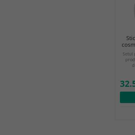
Sti
cosme
Setul 
prod
d
32.