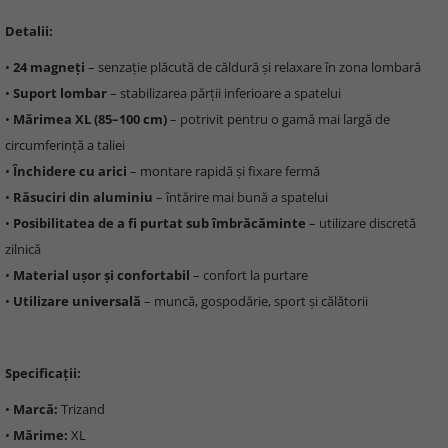
Detalii:
•
24 magneți
– senzație plăcută de căldură și relaxare în zona lombară
•
Suport lombar
– stabilizarea părții inferioare a spatelui
•
Mărimea XL (85–100 cm)
– potrivit pentru o gamă mai largă de
circumferință a taliei
•
Închidere cu arici
– montare rapidă și fixare fermă
•
Răsuciri din aluminiu
– întărire mai bună a spatelui
•
Posibilitatea de a fi purtat sub îmbrăcăminte
– utilizare discretă
zilnică
•
Material ușor și confortabil
– confort la purtare
•
Utilizare universală
– muncă, gospodărie, sport și călătorii
Specificații:
•
Marcă:
Trizand
•
Mărime:
XL