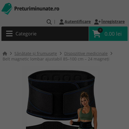
|
Autentificare
Înregistrare
0
0.00 lei
Categorie
Sănătate și frumusețe
Dispozitive medicinale
Belt magnetic lombar ajustabil 85–100 cm – 24 magneți