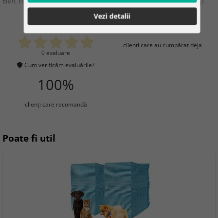
Belt magnetic lombar ajustabil 85–100 cm – 24 magneți
Vezi detalii
0
4
clienţi care au cumpărat deja
0 evaluare
Cum verificăm evaluările?
100%
clienţi care recomandă
Poate fi util