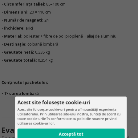
•
Circumferința taliei:
85–100 cm
•
Dimensiuni:
20 × 110 cm
•
Număr de magneți:
24
•
Închidere:
arici
•
Material:
poliester + fibre de polipropilenă + aliaj de aluminiu
•
Destinație:
coloană lombară
•
Greutate netă:
0,335 kg
•
Greutate totală:
0,354 kg
Conținutul pachetului:
•
1× curea lombară
Acest site folosește cookie-uri
Acest site folosește cookie-uri pentru a îmbunătăți experiența
utilizatorului. Prin utilizarea site-ului nostru, sunteți de acord cu
toate cookie-urile în conformitate cu politicile noastre privind
utilizarea cookie-urilor.
Evaluarea produsului
Acceptă tot