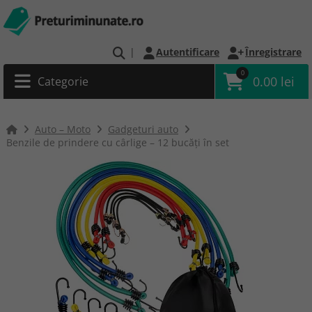
|
Autentificare
Înregistrare
0
0.00 lei
Categorie
Auto – Moto
Gadgeturi auto
Benzile de prindere cu cârlige – 12 bucăți în set