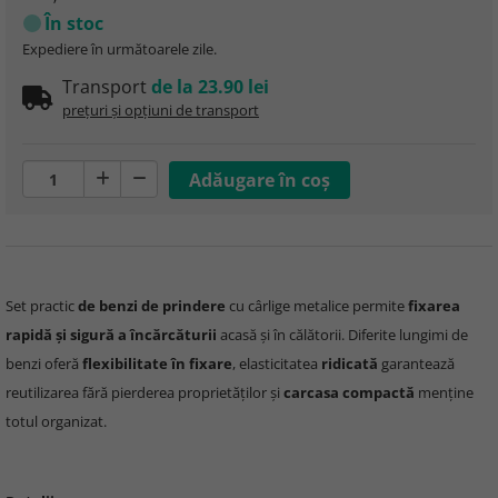
În stoc
Expediere în următoarele zile.
Transport
de la 23.90 lei
prețuri și opțiuni de transport
Set practic
de benzi de prindere
cu cârlige metalice permite
fixarea
rapidă și sigură a încărcăturii
acasă și în călătorii. Diferite lungimi de
benzi oferă
flexibilitate în fixare
, elasticitatea
ridicată
garantează
reutilizarea fără pierderea proprietăților și
carcasa compactă
menține
totul organizat.