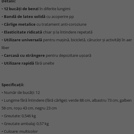
Detalii:
•
12 bucăți de benzi
în diferite lungimi
•
Bandă de latex solidă
cu acoperire pp
•
Cârlige metalice
cu tratament anti-coroziune
•
Elasticitate ridicată
chiar și la întindere repetată
•
Utilizare universală
pentru mașină, bicicletă, cărucior și activități în aer
liber
•
Carcasă cu strângere
pentru depozitare ușoară
•
Utilizare rapidă
fără unelte
Specificații:
• Număr de bucăți: 12
• Lungime fără întindere (fără cârlige): verde 88 cm, albastru 73 cm, galben
58 cm, roșu 43 cm, negru 23 cm
• Greutate: 0,546 kg
• Greutate ambalaj: 0,57 kg
• Culoare: multicolor