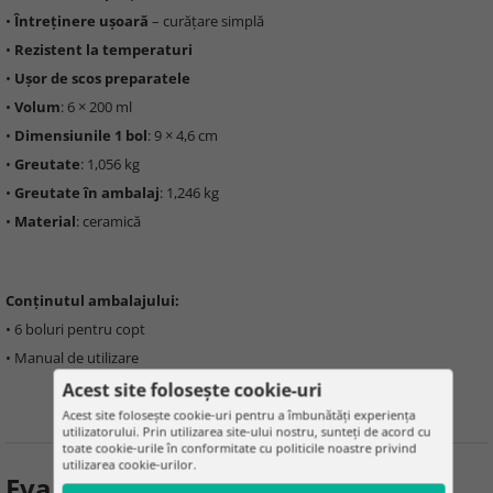
•
Întreținere ușoară
– curățare simplă
•
Rezistent la temperaturi
•
Ușor de scos preparatele
•
Volum
: 6 × 200 ml
•
Dimensiunile 1 bol
: 9 × 4,6 cm
•
Greutate
: 1,056 kg
•
Greutate în ambalaj
: 1,246 kg
•
Material
: ceramică
Conținutul ambalajului:
• 6 boluri pentru copt
• Manual de utilizare
Acest site folosește cookie-uri
Acest site folosește cookie-uri pentru a îmbunătăți experiența
utilizatorului. Prin utilizarea site-ului nostru, sunteți de acord cu
toate cookie-urile în conformitate cu politicile noastre privind
utilizarea cookie-urilor.
Evaluarea produsului