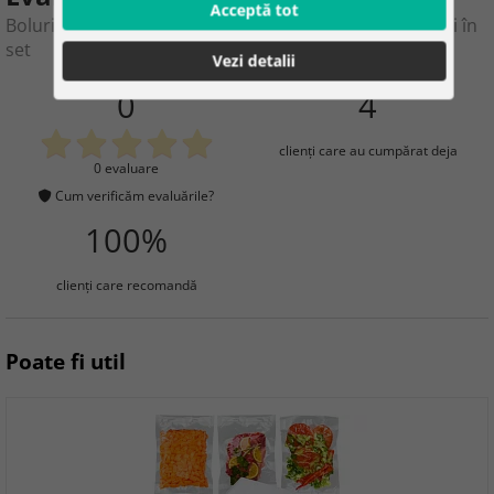
Acceptă tot
Boluri de ceramică pentru cuptor RAMEKINY – 6 bucăți în
set
Vezi detalii
0
4
clienţi care au cumpărat deja
0 evaluare
Cum verificăm evaluările?
100%
clienţi care recomandă
Poate fi util