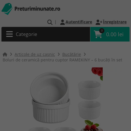
|
Autentificare
Înregistrare
0
0.00 lei
Categorie
Articole de uz casnic
Bucătărie
Boluri de ceramică pentru cuptor RAMEKINY – 6 bucăți în set