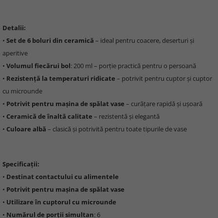
Detalii:
•
Set de 6 boluri din ceramică
– ideal pentru coacere, deserturi și
aperitive
•
Volumul fiecărui bol
: 200 ml – porție practică pentru o persoană
•
Rezistență la temperaturi ridicate
– potrivit pentru cuptor și cuptor
cu microunde
•
Potrivit pentru mașina de spălat vase
– curățare rapidă și ușoară
•
Ceramică de înaltă calitate
– rezistentă și elegantă
•
Culoare albă
– clasică și potrivită pentru toate tipurile de vase
Specificații:
•
Destinat contactului cu alimentele
•
Potrivit pentru mașina de spălat vase
•
Utilizare în cuptorul cu microunde
•
Numărul de porții simultan
: 6