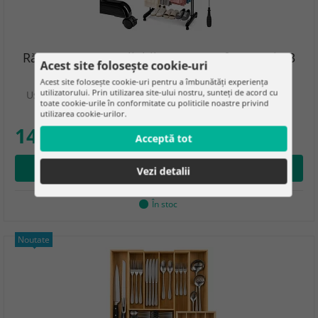
Răzătoare mare pliabilă pentru rufe cu roți - 3
Acest site folosește cookie-uri
niveluri, extensibilă, 178 cm
Acest site folosește cookie-uri pentru a îmbunătăți experiența
utilizatorului. Prin utilizarea site-ului nostru, sunteți de acord cu
Uscarea unei cantități mari de rufe nu trebuie să ocupe
toate cookie-urile în conformitate cu politicile noastre privind
jumătate din cameră. Uscător vertical…
utilizarea cookie-urilor.
149.00 lei
Acceptă tot
Adăugare în coş
Vezi detalii
În stoc
Noutate