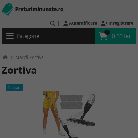
|
Autentificare
Înregistrare
0
0.00 lei
Categorie
Marcă Zortiva
Zortiva
Noutate