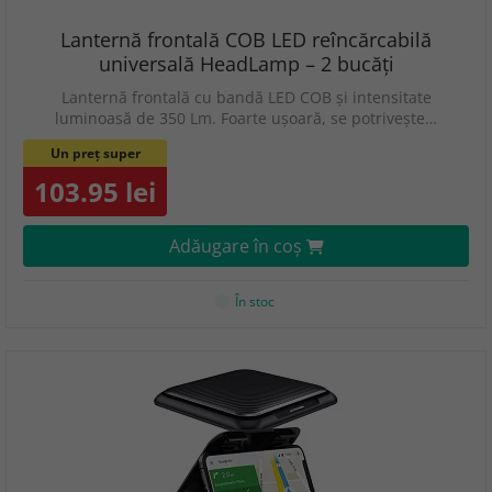
Lanternă frontală COB LED reîncărcabilă
universală HeadLamp – 2 bucăți
Lanternă frontală cu bandă LED COB și intensitate
luminoasă de 350 Lm. Foarte ușoară, se potrivește…
Un preț super
103.95 lei
Adăugare în coş
În stoc