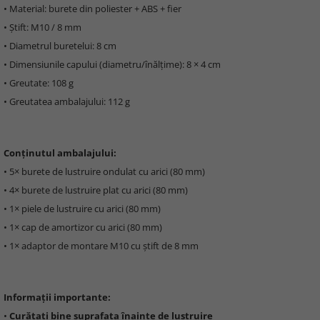
• Material: burete din poliester + ABS + fier
• Știft: M10 / 8 mm
• Diametrul buretelui: 8 cm
• Dimensiunile capului (diametru/înălțime): 8 × 4 cm
• Greutate: 108 g
• Greutatea ambalajului: 112 g
Conținutul ambalajului:
• 5× burete de lustruire ondulat cu arici (80 mm)
• 4× burete de lustruire plat cu arici (80 mm)
• 1× piele de lustruire cu arici (80 mm)
• 1× cap de amortizor cu arici (80 mm)
• 1× adaptor de montare M10 cu știft de 8 mm
Informații importante:
•
Curățați bine suprafața înainte de lustruire