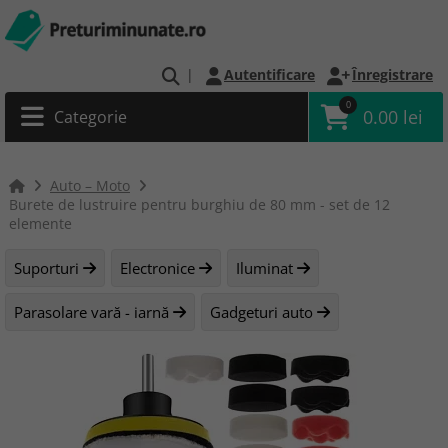
|
Autentificare
Înregistrare
0
0.00 lei
Categorie
Auto – Moto
Burete de lustruire pentru burghiu de 80 mm - set de 12
elemente
Suporturi
Electronice
Iluminat
Parasolare vară - iarnă
Gadgeturi auto