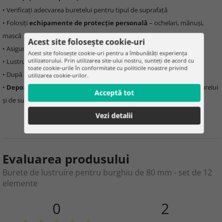
• Verificați adecvarea buretelui pentru tipul de suprafață
• Folosiți
echipamente de protecție personală
– ochelari, mănuși,
mască
Acest site folosește cookie-uri
• Asigurați-vă că buretele este fixat bine la bormașină
Acest site folosește cookie-uri pentru a îmbunătăți experiența
utilizatorului. Prin utilizarea site-ului nostru, sunteți de acord cu
• Lustruți ușor,
evitați presiunea excesivă
toate cookie-urile în conformitate cu politicile noastre privind
• După lustruire, curățați bureții de resturile de pastă și murdărie
utilizarea cookie-urilor.
•
Depozitați într-un loc uscat și curat
, ferit de lumina directă a soarelui
Acceptă tot
și de surse de căldură
Vezi detalii
Evaluarea produsului
Burete de lustruire pentru burghiu de 80 mm - set de 12
elemente
0
2