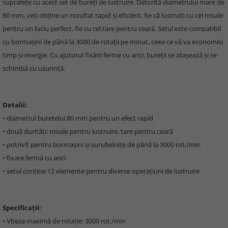
suprafețe cu acest set de bureți de lustruire. Datorită diametrului mare de
80 mm, veți obține un rezultat rapid și eficient, fie că lustruiți cu cel moale
pentru un luciu perfect, fie cu cel tare pentru ceară. Setul este compatibil
cu bormașini de până la 3000 de rotații pe minut, ceea ce vă va economisi
timp și energie. Cu ajutorul fixării ferme cu arici, bureții se atașează și se
schimbă cu ușurință.
Detalii:
• diametrul buretelui 80 mm pentru un efect rapid
• două durități: moale pentru lustruire, tare pentru ceară
• potrivit pentru bormașini și șurubelnițe de până la 3000 rot./min
• fixare fermă cu arici
• setul conține 12 elemente pentru diverse operațiuni de lustruire
Specificații:
• Viteza maximă de rotație: 3000 rot./min