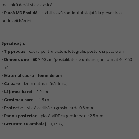
mai mică decât sticla clasică
•
Placă MDF solidă
– stabilizează conținutul și ajută la prevenirea
ondulării hârtiei
Specificații:
•
Tip produs
– cadru pentru picturi, fotografii, postere și puzzle-uri
•
Dimensiune
–
60 × 40 cm
(posibilitate de utilizare și în format 40 × 60
cm)
•
Material cadru
–
lemn de pin
•
Culoare
– lemn natural fără finisaj
•
Lățimea barei
– 2,2 cm
•
Grosimea barei
– 1,5 cm
•
Protecție
– sticlă acrilică cu grosimea de 0,6 mm
•
Panou posterior
– placă MDF cu grosimea de 2,5 mm
•
Greutate cu ambalaj
– 1,15 kg