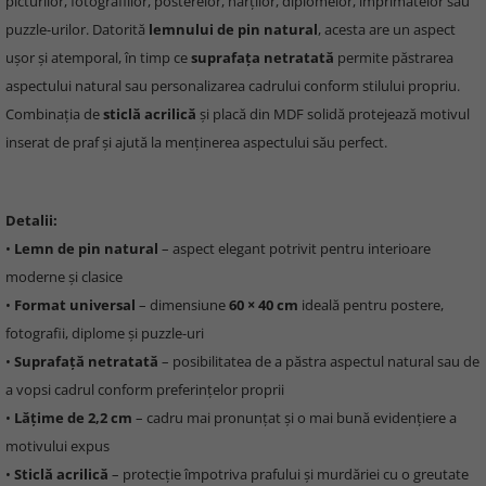
picturilor, fotografiilor, posterelor, hărților, diplomelor, imprimatelor sau
puzzle-urilor. Datorită
lemnului de pin natural
, acesta are un aspect
ușor și atemporal, în timp ce
suprafața netratată
permite păstrarea
aspectului natural sau personalizarea cadrului conform stilului propriu.
Combinația de
sticlă acrilică
și placă din MDF solidă protejează motivul
inserat de praf și ajută la menținerea aspectului său perfect.
Detalii:
•
Lemn de pin natural
– aspect elegant potrivit pentru interioare
moderne și clasice
•
Format universal
– dimensiune
60 × 40 cm
ideală pentru postere,
fotografii, diplome și puzzle-uri
•
Suprafață netratată
– posibilitatea de a păstra aspectul natural sau de
a vopsi cadrul conform preferințelor proprii
•
Lățime de 2,2 cm
– cadru mai pronunțat și o mai bună evidențiere a
motivului expus
•
Sticlă acrilică
– protecție împotriva prafului și murdăriei cu o greutate