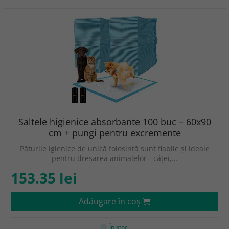
Saltele higienice absorbante 100 buc – 60x90
cm + pungi pentru excremente
Păturile igienice de unică folosință sunt fiabile și ideale
pentru dresarea animalelor - căței,…
153.35 lei
Adăugare în coş
În stoc