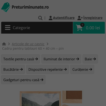
|
Autentificare
Înregistrare
0
0.00 lei
Categorie
Articole de uz casnic
Cadru pentru tablouri 60 × 40 cm – pin
Textile pentru casă
Iluminat de interior
Baie
Bucătărie
Dispozitive repelente
Curățenie
Gadgeturi pentru casă