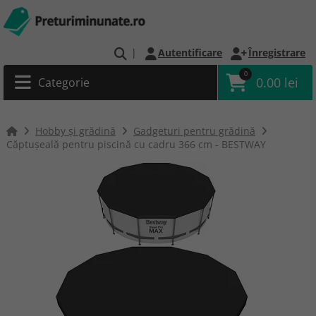
|
Autentificare
Înregistrare
0
0.00 lei
Categorie
Hobby și grădină
Gadgeturi pentru grădină
Căptușeală pentru piscină cu cadru 366 cm - BESTWAY