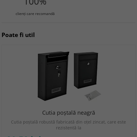
100%
clienţi care recomandă
Poate fi util
Cutia poștală neagră
Cutia poștală robustă fabricată din oțel zincat, care este
rezistentă la