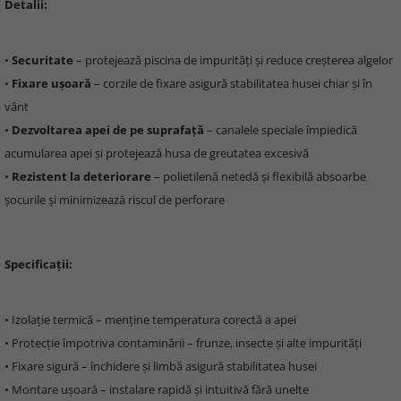
Detalii:
•
Securitate
– protejează piscina de impurități și reduce creșterea algelor
•
Fixare ușoară
– corzile de fixare asigură stabilitatea husei chiar și în
vânt
•
Dezvoltarea apei de pe suprafață
– canalele speciale împiedică
acumularea apei și protejează husa de greutatea excesivă
•
Rezistent la deteriorare
– polietilenă netedă și flexibilă absoarbe
șocurile și minimizează riscul de perforare
Specificații:
• Izolație termică – menține temperatura corectă a apei
• Protecție împotriva contaminării – frunze, insecte și alte impurități
• Fixare sigură – închidere și limbă asigură stabilitatea husei
• Montare ușoară – instalare rapidă și intuitivă fără unelte