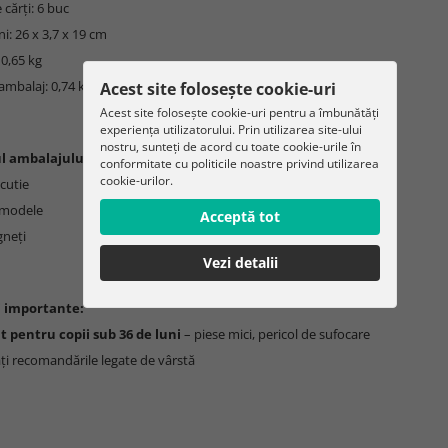
cărți: 6 buc
i: 26 x 3,7 x 19 cm
 0,65 kg
ambalaj: 0,74 kg
Acest site folosește cookie-uri
Acest site folosește cookie-uri pentru a îmbunătăți
experiența utilizatorului. Prin utilizarea site-ului
nostru, sunteți de acord cu toate cookie-urile în
l ambalajului:
conformitate cu politicile noastre privind utilizarea
cookie-urilor.
 cutie
u modele
Acceptă tot
gneți
Vezi detalii
i importante:
t pentru copii sub 36 de luni
– piese mici, pericol de sufocare
ți recomandările legate de vârstă