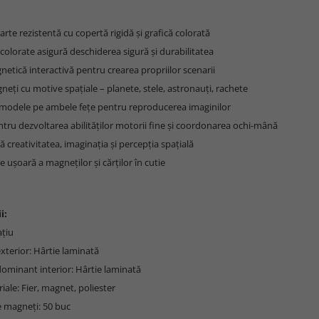
carte rezistentă cu copertă rigidă și grafică colorată
e colorate asigură deschiderea sigură și durabilitatea
netică interactivă pentru crearea propriilor scenarii
neți cu motive spațiale – planete, stele, astronauți, rachete
u modele pe ambele fețe pentru reproducerea imaginilor
entru dezvoltarea abilităților motorii fine și coordonarea ochi-mână
ă creativitatea, imaginația și percepția spațială
e ușoară a magneților și cărților în cutie
i:
ațiu
exterior: Hârtie laminată
dominant interior: Hârtie laminată
riale: Fier, magnet, poliester
 magneți: 50 buc