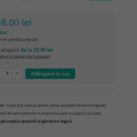
8.00 lei
stoc
e în următoarele zile.
ransport
de la 23.90 lei
ețuri și opțiuni de transport
ine
. Copiii pot crea propriile scene spațiale folosind magneți
rmă de carte permite transportul ușor și asigură că toate
ercepția spațială și gândirea logică
.