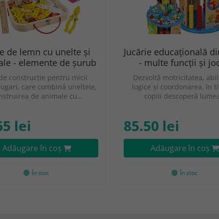
e de lemn cu unelte și
Jucărie educațională d
le - elemente de șurub
- multe funcții și jo
de construcție pentru micii
Dezvoltă motricitatea, abili
ugari, care combină uneltele,
logice și coordonarea, în t
nstruirea de animale cu…
copiii descoperă lume
65 lei
85.50 lei
Adăugare în coş
Adăugare în coş
În stoc
În stoc