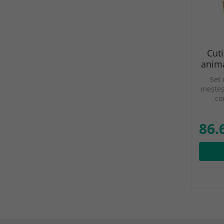
Cuti
anima
Set 
meșteș
co
86.