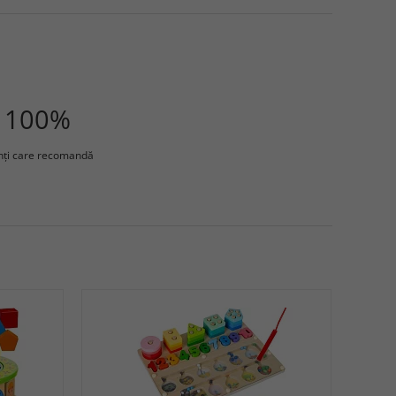
100%
enţi care recomandă