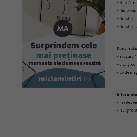
• Număr de 
• Dimensiun
• Greutate:
• Greutate 
Conținutu
• Broșură /
• 6 cărți c
• 50 de ma
Informați
•
Inadecva
• Nu ignora