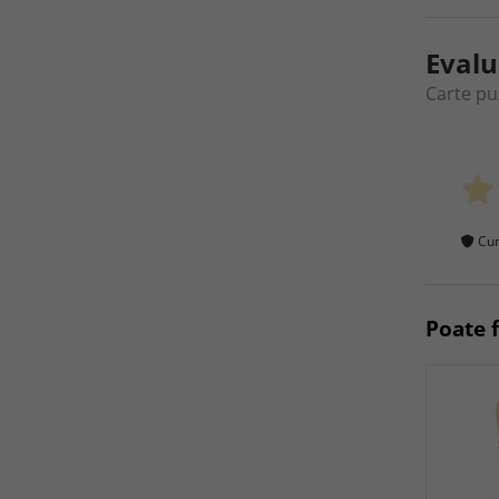
Evalu
Carte pu
Cum
Poate f