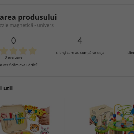
area produsului
zzle magnetică - univers
0
4
clienţi care au cumpărat deja
cli
0 evaluare
 verificăm evaluările?
i util