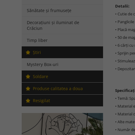
Detalii:
Sănătate și frumusețe
• Cutie de 
• Panglicil
Decorațiuni și iluminat de
Crăciun
• Placă mag
• 50 de mag
Timp liber
• 6 cărți c
Ştiri
• Sprijin p
• Stimuleaz
Mystery Box-uri
• Depozitar
Soldare
Produse calitatea a doua
Specificați
• Temă: Sp
Resigilat
• Material 
• Material 
• Alte mate
• Număr de