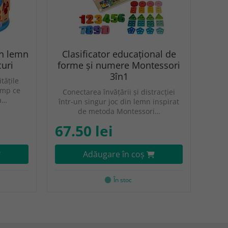
in lemn
Clasificator educațional de
curi
forme și numere Montessori
3în1
tățile
imp ce
Conectarea învățării și distracției
a…
într-un singur joc din lemn inspirat
de metoda Montessori…
67.50 lei
Adăugare în coş
În stoc