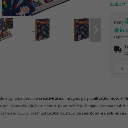
multe
4
Preţ
În 
Expedier
T
pr
zle magnetică dezvoltă
creativitatea, imaginația și abilitățile motorii f
 se pot inspira din cărțile cu modele pe ambele fețe. Designul compact sub fo
rămân la locul lor în timpul jocului. Jocul susține
coordonarea ochi-mână, p