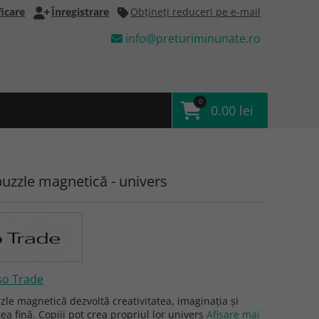
icare
Înregistrare
Obţineţi reduceri pe e-mail
info@preturiminunate.ro
0
0.00 lei
puzzle magnetică - univers
so Trade
zle magnetică dezvoltă creativitatea, imaginația și
tea fină. Copiii pot crea propriul lor univers
Afişare mai