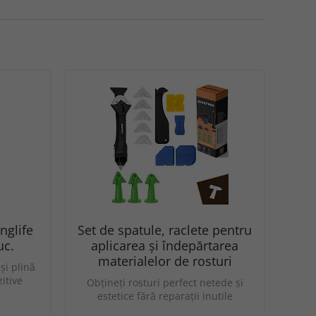
nglife
Set de spatule, raclete pentru
uc.
aplicarea și îndepărtarea
materialelor de rosturi
și plină
itive
Obțineți rosturi perfect netede și
estetice fără reparații inutile