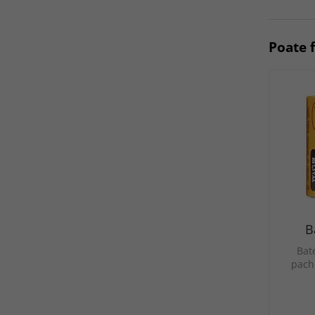
Poate f
B
Bate
pache