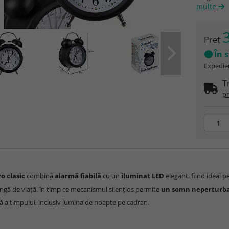
multe
3
Preţ
În 
Expedier
T
pr
ro clasic
combină
alarmă fiabilă
cu un
iluminat LED
elegant, fiind ideal p
ngă de viață, în timp ce mecanismul silențios permite
un somn neperturb
ă a timpului, inclusiv lumina de noapte pe cadran.