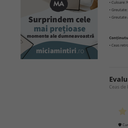
• Culoare:
• Greutate:
• Greutate 
Conținutu
• Ceas retr
Evalu
Ceas de 
Cum