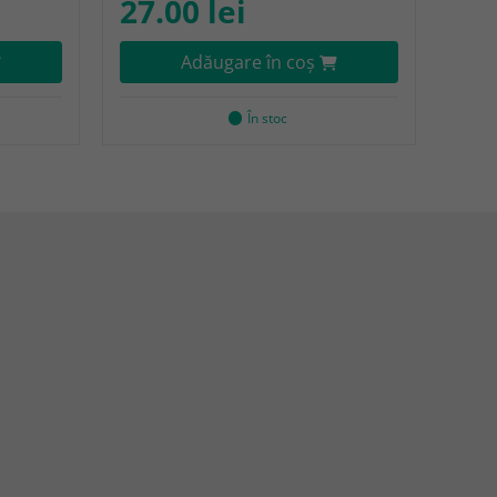
27.00 lei
Adăugare în coş
În stoc