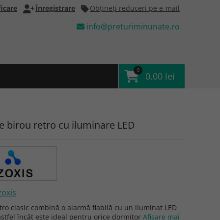
icare
Înregistrare
Obţineţi reduceri pe e-mail
info@preturiminunate.ro
0
0.00 lei
e birou retro cu iluminare LED
zoxis
tro clasic combină o alarmă fiabilă cu un iluminat LED
astfel încât este ideal pentru orice dormitor
Afişare mai