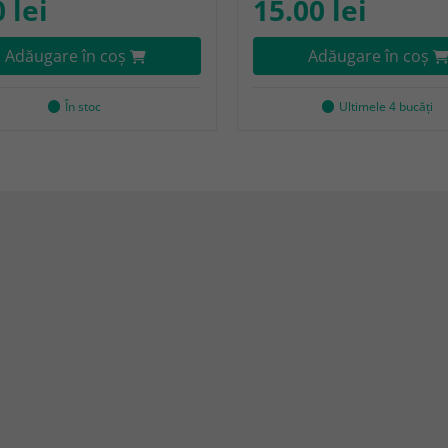
 lei
15.00 lei
Adăugare în coş
Adăugare în coş
În stoc
Ultimele 4 bucăţi