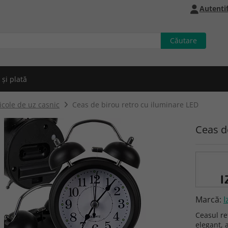
Autentif
 și plată
icole de uz casnic
Ceas de birou retro cu iluminare LED
Ceas d
Marcă:
I
Ceasul re
elegant, 