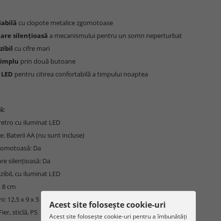
iabilă
cu clopote metalice zgomotoase
are silențioasă
a mecanismului pentru un somn neperturbat
zibil
cu cifre mari
simplu
prin două butoane
 LED
pentru citirea confortabilă a timpului noaptea
i:
 retro cu iluminat LED
e: Baterii AA (nu sunt incluse)
gomotoasă: Da
re silențioasă: Da
izibil, cu iluminat LED
: 8 cm
i: 12,5 x 9 x 5 cm
Acest site folosește cookie-uri
ier, sticlă, PS
Acest site folosește cookie-uri pentru a îmbunătăți