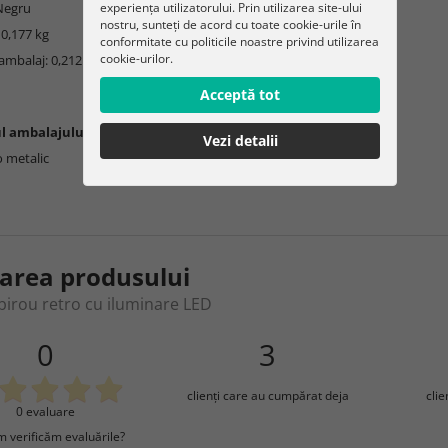
experiența utilizatorului. Prin utilizarea site-ului
 Negru
nostru, sunteți de acord cu toate cookie-urile în
 0,177 kg
conformitate cu politicile noastre privind utilizarea
cookie-urilor.
ambalaj: 0,212 kg
Acceptă tot
l ambalajului:
Vezi detalii
o metalic
area produsului
birou retro cu iluminare LED
0
3
clienţi care au cumpărat deja
cli
0 evaluare
 verificăm evaluările?