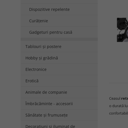
Dispozitive repelente
Curățenie
Gadgeturi pentru casă
Tablouri și postere
Hobby și grădină
Electronice
Erotică
Animale de companie
Ceasul
ret
Îmbrăcăminte - accesorii
o durată lu
confortabil
Sănătate și frumusețe
Decorațiuni și iluminat de