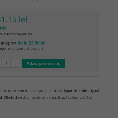
1.15 lei
stoc
e în următoarele zile.
ransport
de la 23.90 lei
ețuri și opțiuni de transport
entru orice dormitor. Carcasa metalică și clopotele solide asigură
at
. Cifrele clare și controlul simplu facilitează citirea rapidă și