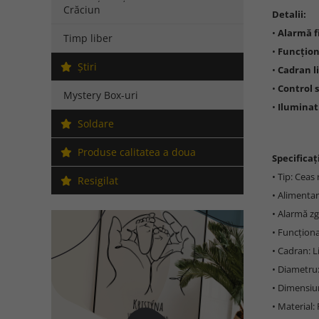
Crăciun
Detalii:
•
Alarmă f
Timp liber
•
Funcțion
Ştiri
•
Cadran li
•
Control 
Mystery Box-uri
•
Iluminat
Soldare
Produse calitatea a doua
Specificați
• Tip: Ceas
Resigilat
• Alimentar
• Alarmă z
• Funcționa
• Cadran: L
• Diametru
• Dimensiun
• Material: F