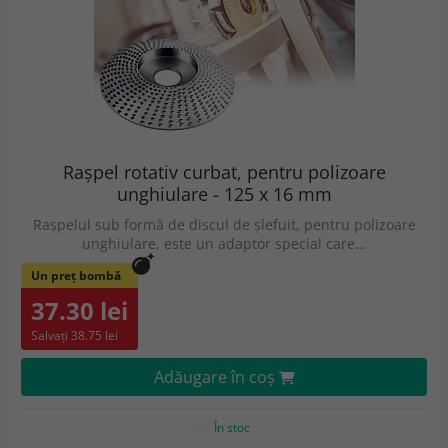
Rașpel rotativ curbat, pentru polizoare
unghiulare - 125 x 16 mm
Rașpelul sub formă de discul de șlefuit, pentru polizoare
unghiulare, este un adaptor special care…
Un preț bombă
37.30 lei
Salvați 38.75 lei
Adăugare în coş
În stoc