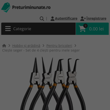
|
Autentificare
Înregistrare
0
0.00 lei
Categorie
Hobby și grădină
Pentru bricoleri
Clește seger - Set de 4 clești pentru inele seger