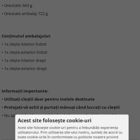
• Greutate: 663 g
• Greutate ambalaj: 722 g
Conținutul ambalajului:
• 1x clește interior îndoit
• 1x clește exterior îndoit
• 1x clește interior drept
• 1x clește exterior drept
Informații importante:
•
Utilizați cleștii doar pentru inelele destinate
•
Protejați-vă ochii și purtați mănuși când lucrați cu cleștii
• Nu aplicați forță excesivă la deschiderea sau închiderea inelelor
Acest site folosește cookie-uri
Acest site folosește cookie-uri pentru a îmbunătăți experiența
utilizatorului. Prin utilizarea site-ului nostru, sunteți de acord cu
toate cookie-urile în conformitate cu politicile noastre privind