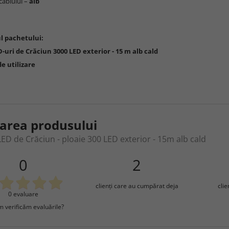
cablului –
alb
l pachetului:
D-uri de Crăciun 3000 LED exterior - 15 m alb cald
e utilizare
area produsului
LED de Crăciun - ploaie 300 LED exterior - 15m alb cald
0
2
clienţi care au cumpărat deja
cli
0 evaluare
 verificăm evaluările?