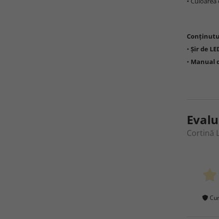
• Culoarea 
Conținutu
•
Șir de LE
•
Manual d
Evalu
Cortină 
Cum