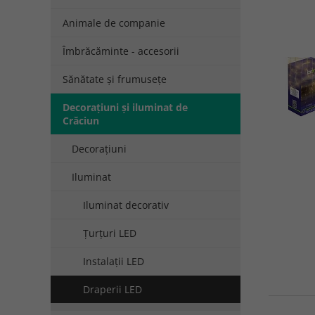
Animale de companie
Îmbrăcăminte - accesorii
Sănătate și frumusețe
Decorațiuni și iluminat de
Crăciun
Decorațiuni
Iluminat
Iluminat decorativ
Țurțuri LED
Instalații LED
Draperii LED