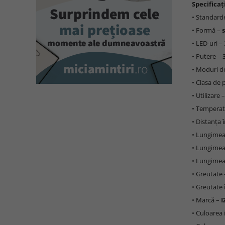
Specificați
• Standard
• Formă –
• LED-uri –
• Putere –
• Moduri d
• Clasa de 
• Utilizare 
• Temperatu
• Distanța 
• Lungimea
• Lungimea 
• Lungimea
• Greutate 
• Greutate 
• Marcă –
I
• Culoarea 