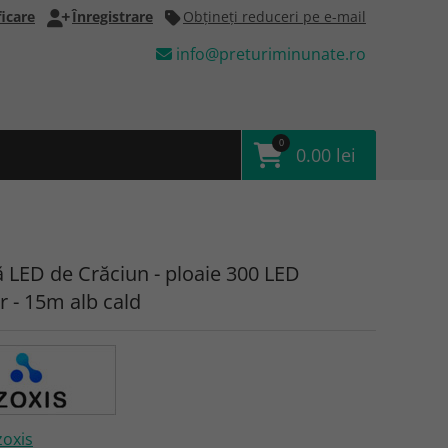
icare
Înregistrare
Obţineţi reduceri pe e-mail
info@preturiminunate.ro
0
0.00 lei
ă LED de Crăciun - ploaie 300 LED
r - 15m alb cald
zoxis