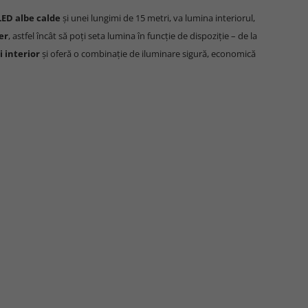
LED albe calde
și unei lungimi de 15 metri, va lumina interiorul,
er
, astfel încât să poți seta lumina în funcție de dispoziție – de la
i interior
și oferă o combinație de iluminare sigură, economică