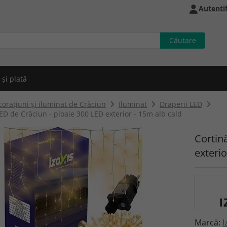
Autentif
 și plată
orațiuni și iluminat de Crăciun
Iluminat
Draperii LED
ED de Crăciun - ploaie 300 LED exterior - 15m alb cald
Cortin
exterio
Marcă:
I