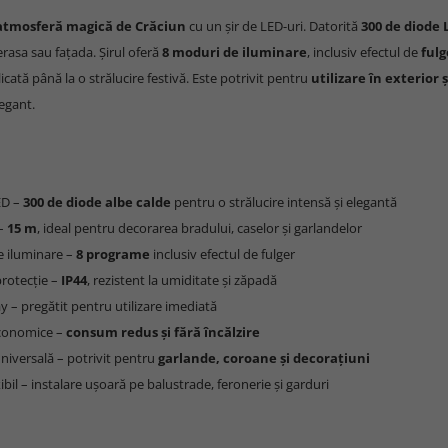
atmosferă magică de Crăciun
cu un șir de LED-uri. Datorită
300 de diode 
erasa sau fațada. Șirul oferă
8 moduri de iluminare
, inclusiv efectul de
fulg
licată până la o strălucire festivă. Este potrivit pentru
utilizare în exterior ș
legant.
ED –
300 de diode albe calde
pentru o strălucire intensă și elegantă
 –
15 m
, ideal pentru decorarea bradului, caselor și garlandelor
e iluminare –
8 programe
inclusiv efectul de fulger
protecție –
IP44
, rezistent la umiditate și zăpadă
ay – pregătit pentru utilizare imediată
economice –
consum redus și fără încălzire
 universală – potrivit pentru
garlande, coroane și decorațiuni
xibil – instalare ușoară pe balustrade, feronerie și garduri