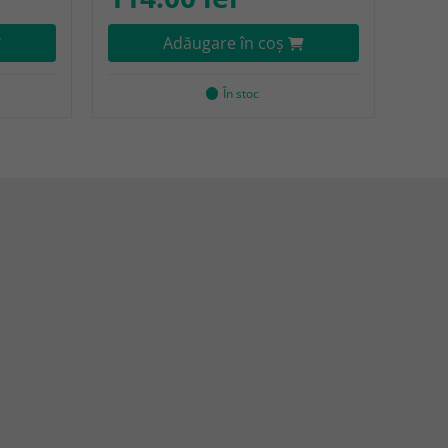
Adăugare în coş
În stoc