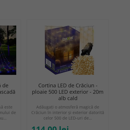
ă de
Cortina LED de Crăciun -
cascadă
ploaie 500 LED exterior - 20m
alb cald
să este
Adăugați o atmosferă magică de
mului de
Crăciun în interior și exterior datorită
sau…
celor 500 de LED-uri de…
114.00 lei