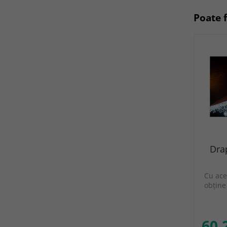
Poate f
Dra
Cu ace
obţine
60.