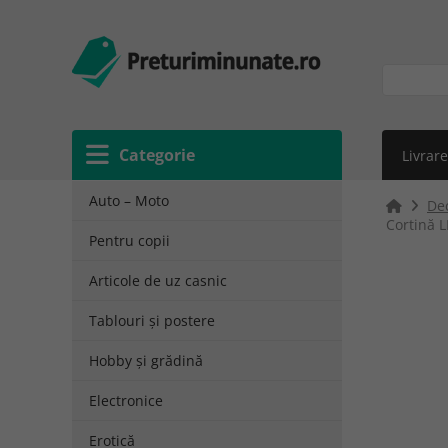
Categorie
Livrare
Auto – Moto
Dec
Cortină L
Pentru copii
Articole de uz casnic
Tablouri și postere
Hobby și grădină
Electronice
Erotică