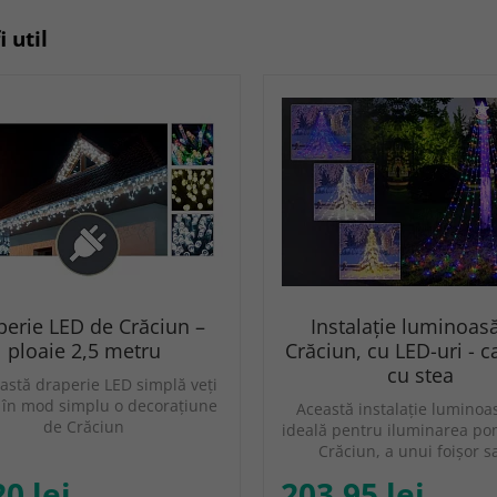
i util
perie LED de Crăciun –
Instalație luminoas
ploaie 2,5 metru
Crăciun, cu LED-uri - 
cu stea
astă draperie LED simplă veţi
 în mod simplu o decoraţiune
Această instalație luminoa
de Crăciun
ideală pentru iluminarea po
Crăciun, a unui foișor 
20 lei
203.95 lei