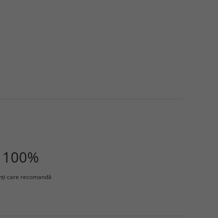
100%
enţi care recomandă