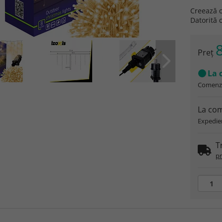
Creează o
Datorită 
8
Preţ
La 
Comenzi
La com
Expedier
T
pr