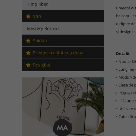
Timp liber
Creează
o 
balconul, t
Ştiri
o clipire de
Mystery Box-uri
și design e
Soldare
Produse calitatea a doua
Detalii:
• Număr L
Resigilat
• Lungime
• Moduri d
• Clasa de 
• Plug & Pl
• LED-uri 
• Utilizare
• Cablu fle