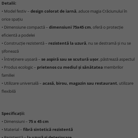
Detalii:
• Model festiv –
design colorat de iarnă
, aduce magia Crăciunului în
orice spațiu
• Dimensiune compactă –
dimensiuni 75x45 cm
, oferă o protecție
eficientă a podelei
• Construcție rezistentă –
rezistentă la uzură
, nu se destramă și nu se
șifonează
• Întreținere ușoară –
se aspiră sau se scutură ușor
, păstrează aspectul
• Produs ecologic –
prietenos cu mediul și sănătatea
membrilor
familiei
• Utilizare universală –
acasă, birou, magazin sau restaurant
, utilizare
flexibilă
Specificații:
• Dimensiuni –
75 x 45 cm
• Material –
fibră sintetică rezistentă
• Rezistență –
la uzură și deteriorare