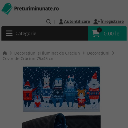
|
Autentificare
Înregistrare
0
0.00 lei
Categorie
Decorațiuni și iluminat de Crăciun
Decorațiuni
Covor de Crăciun 75x45 cm