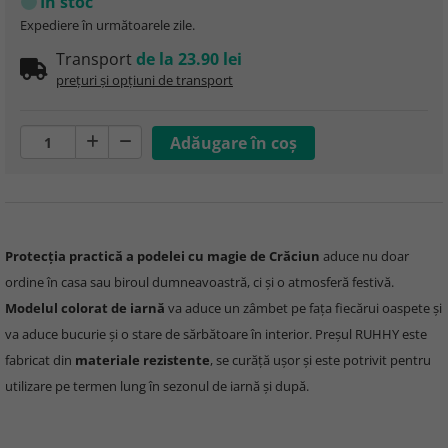
În stoc
Expediere în următoarele zile.
Transport
de la 23.90 lei
prețuri și opțiuni de transport
Protecția practică a podelei cu magie de Crăciun
aduce nu doar
ordine în casa sau biroul dumneavoastră, ci și o atmosferă festivă.
Modelul colorat de iarnă
va aduce un zâmbet pe fața fiecărui oaspete și
va aduce bucurie și o stare de sărbătoare în interior. Preșul RUHHY este
fabricat din
materiale rezistente
, se curăță ușor și este potrivit pentru
utilizare pe termen lung în sezonul de iarnă și după.