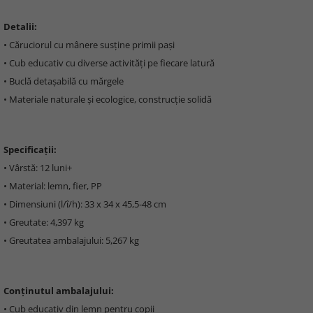
Detalii:
• Căruciorul cu mânere susține primii pași
• Cub educativ cu diverse activități pe fiecare latură
• Buclă detașabilă cu mărgele
• Materiale naturale și ecologice, construcție solidă
Specificații:
• Vârstă: 12 luni+
• Material: lemn, fier, PP
• Dimensiuni (l/î/h): 33 x 34 x 45,5-48 cm
• Greutate: 4,397 kg
• Greutatea ambalajului: 5,267 kg
Conținutul ambalajului:
• Cub educativ din lemn pentru copii