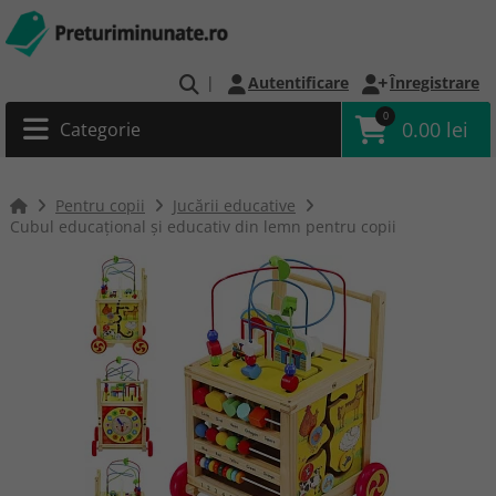
|
Autentificare
Înregistrare
0
0.00 lei
Categorie
Pentru copii
Jucării educative
Cubul educațional și educativ din lemn pentru copii