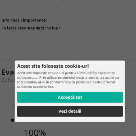
Informații importante:
•
Vârsta recomandată: 12 luni+
Acest site folosește cookie-uri
Evaluarea produsului
Acest site folosește cookie-uri pentru a îmbunătăți experiența
utilizatorului. Prin utilizarea site-ului nostru, sunteți de acord cu
Cubul educațional și educativ din lemn pentru copii
toate cookie-urile în conformitate cu politicile noastre privind
utilizarea cookie-urilor.
0
3
Acceptă tot
clienţi care au cumpărat deja
Vezi detalii
0 evaluare
Cum verificăm evaluările?
100%