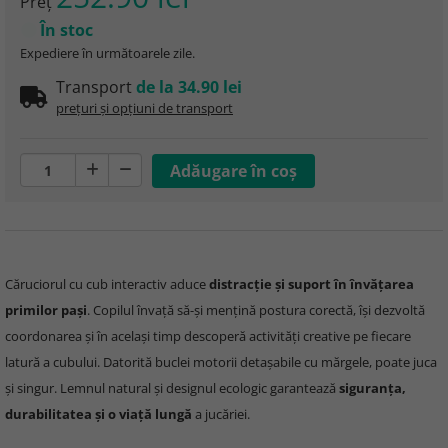
Preţ
În stoc
Expediere în următoarele zile.
Transport
de la 34.90 lei
prețuri și opțiuni de transport
Căruciorul cu cub interactiv aduce
distracție și suport în învățarea
primilor pași
. Copilul învață să-și mențină postura corectă, își dezvoltă
coordonarea și în același timp descoperă activități creative pe fiecare
latură a cubului. Datorită buclei motorii detașabile cu mărgele, poate juca
și singur. Lemnul natural și designul ecologic garantează
siguranța,
durabilitatea și o viață lungă
a jucăriei.