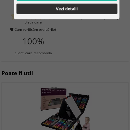
0
4
Vezi detalii
clienţi care au cumpărat deja
0 evaluare
Cum verificăm evaluările?
100%
clienţi care recomandă
Poate fi util