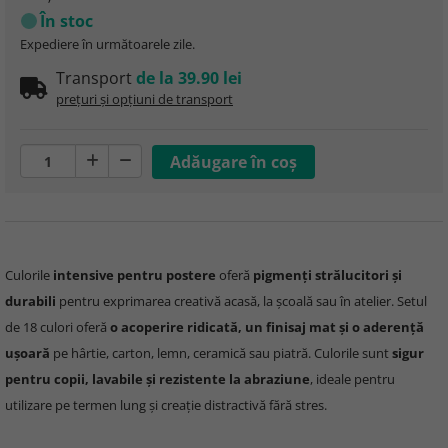
În stoc
Expediere în următoarele zile.
Transport
de la 39.90 lei
prețuri și opțiuni de transport
Culorile
intensive pentru postere
oferă
pigmenți strălucitori și
durabili
pentru exprimarea creativă acasă, la școală sau în atelier. Setul
de 18 culori oferă
o acoperire ridicată, un finisaj mat și o aderență
ușoară
pe hârtie, carton, lemn, ceramică sau piatră. Culorile sunt
sigur
pentru copii, lavabile și rezistente la abraziune
, ideale pentru
utilizare pe termen lung și creație distractivă fără stres.