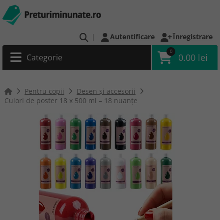
|
Autentificare
Înregistrare
0
0.00 lei
Categorie
Pentru copii
Desen și accesorii
Culori de poster 18 x 500 ml – 18 nuanțe