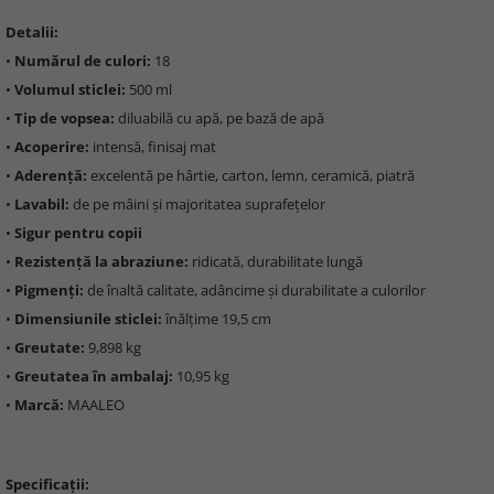
Detalii:
•
Numărul de culori:
18
•
Volumul sticlei:
500 ml
•
Tip de vopsea:
diluabilă cu apă, pe bază de apă
•
Acoperire:
intensă, finisaj mat
•
Aderență:
excelentă pe hârtie, carton, lemn, ceramică, piatră
•
Lavabil:
de pe mâini și majoritatea suprafețelor
•
Sigur pentru copii
•
Rezistență la abraziune:
ridicată, durabilitate lungă
•
Pigmenți:
de înaltă calitate, adâncime și durabilitate a culorilor
•
Dimensiunile sticlei:
înălțime 19,5 cm
•
Greutate:
9,898 kg
•
Greutatea în ambalaj:
10,95 kg
•
Marcă:
MAALEO
Specificații: