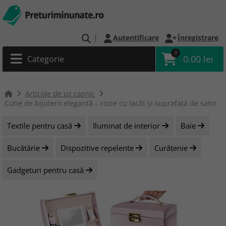
|
Autentificare
Înregistrare
0
0.00 lei
Categorie
Articole de uz casnic
Cutie de bijuterii elegantă – rozie cu lacăt și suprafață de satin
Textile pentru casă
Iluminat de interior
Baie
Bucătărie
Dispozitive repelente
Curățenie
Gadgeturi pentru casă