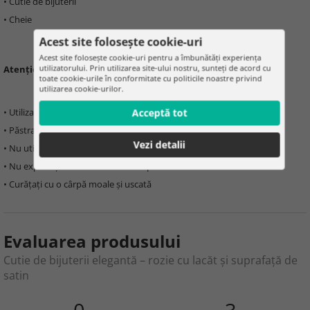
• Cutie de bijuterii
• Cheie
Acest site folosește cookie-uri
Acest site folosește cookie-uri pentru a îmbunătăți experiența
utilizatorului. Prin utilizarea site-ului nostru, sunteți de acord cu
Atenționare:
toate cookie-urile în conformitate cu politicile noastre privind
utilizarea cookie-urilor.
• Utilizați doar în scopul destinat
Acceptă tot
• Păstrați departe de copii
Vezi detalii
• Nu utilizați produsul deteriorat
• Nu expuneți la umiditate sau temperaturi extreme
• Curățați cu o cârpă moale și uscată
Evaluarea produsului
Cutie de bijuterii elegantă – rozie cu lacăt și suprafață de
satin