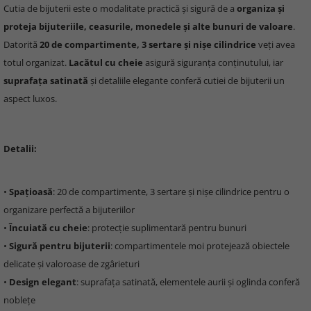
Cutia de bijuterii este o modalitate practică și sigură de a
organiza și
proteja bijuteriile, ceasurile, monedele și alte bunuri de valoare
.
Datorită
20 de compartimente, 3 sertare și nișe cilindrice
veți avea
totul organizat.
Lacătul cu cheie
asigură siguranța conținutului, iar
suprafața satinată
și detaliile elegante conferă cutiei de bijuterii un
aspect luxos.
Detalii:
•
Spațioasă
: 20 de compartimente, 3 sertare și nișe cilindrice pentru o
organizare perfectă a bijuteriilor
•
Încuiată cu cheie
: protecție suplimentară pentru bunuri
•
Sigură pentru bijuterii
: compartimentele moi protejează obiectele
delicate și valoroase de zgârieturi
•
Design elegant
: suprafața satinată, elementele aurii și oglinda conferă
noblețe