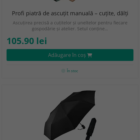
Profi piatră de ascuțit manuală – cuțite, dălți
Ascuțirea precisă a cuțitelor și uneltelor pentru fiecare
gospodărie și atelier. Setul conține…
105.90 lei
Adăugare în coş
În stoc