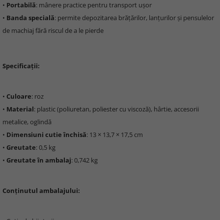
•
Portabilă
: mânere practice pentru transport ușor
•
Banda specială
: permite depozitarea brățărilor, lanțurilor și pensulelor
de machiaj fără riscul de a le pierde
Specificații:
•
Culoare
: roz
•
Material
: plastic (poliuretan, poliester cu viscoză), hârtie, accesorii
metalice, oglindă
•
Dimensiuni cutie închisă
: 13 × 13,7 × 17,5 cm
•
Greutate
: 0,5 kg
•
Greutate în ambalaj
: 0,742 kg
Conținutul ambalajului: