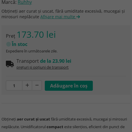
Marcă:
Ruhhy
Obțineți aer curat și uscat, fără umiditate excesivă, mucegai și
mirosuri neplăcute
Afişare mai multe
173.70 lei
Preţ
În stoc
Expediere în următoarele zile.
Transport
de la 23.90 lei
prețuri și opțiuni de transport
Obțineți
aer curat și uscat
fără umiditate excesivă, mucegai și mirosuri
neplăcute. Umidificatorul
compact
este silențios, eficient din punct de