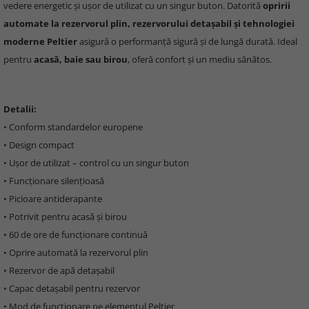
vedere energetic și ușor de utilizat cu un singur buton. Datorită
opririi
automate la rezervorul plin, rezervorului detașabil și tehnologiei
moderne Peltier
asigură o performanță sigură și de lungă durată. Ideal
pentru
acasă, baie sau birou
, oferă confort și un mediu sănătos.
Detalii:
• Conform standardelor europene
• Design compact
• Ușor de utilizat – control cu un singur buton
• Funcționare silențioasă
• Picioare antiderapante
• Potrivit pentru acasă și birou
• 60 de ore de funcționare continuă
• Oprire automată la rezervorul plin
• Rezervor de apă detașabil
• Capac detașabil pentru rezervor
• Mod de funcționare pe elementul Peltier