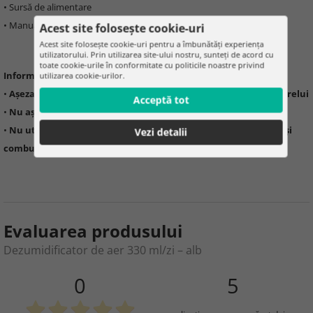
• Sursă de alimentare
• Manual de utilizare
Acest site folosește cookie-uri
Acest site folosește cookie-uri pentru a îmbunătăți experiența
utilizatorului. Prin utilizarea site-ului nostru, sunteți de acord cu
toate cookie-urile în conformitate cu politicile noastre privind
Informații importante:
utilizarea cookie-urilor.
•
Așezați pe o suprafață plană, departe de lumina directă a soarelui
Acceptă tot
•
Nu așezați obiecte în apropierea dispozitivului (30–50 cm)
•
Nu utilizați în exterior sau în apropierea surselor de căldură și
Vezi detalii
combustibililor
Evaluarea produsului
Dezumidificator de aer 330 ml/zi – alb
0
5