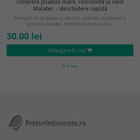
Umbrelă pliabilă mare, rezistentă la vânt
Malatec – deschidere rapidă
Protejați-vă de ploaie și vânt cu umbrela rezistentă și
practică Malatec. Datorită butonului de…
30.00 lei
Adăugare în coş
În stoc