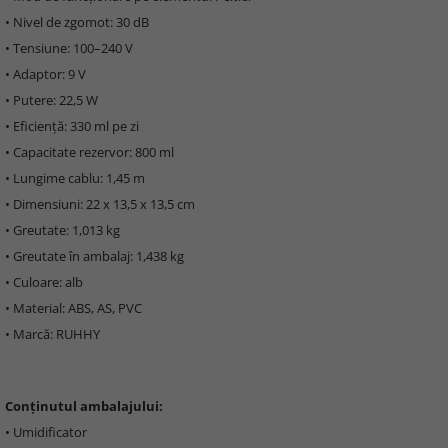
• Nivel de zgomot: 30 dB
• Tensiune: 100–240 V
• Adaptor: 9 V
• Putere: 22,5 W
• Eficiență: 330 ml pe zi
• Capacitate rezervor: 800 ml
• Lungime cablu: 1,45 m
• Dimensiuni: 22 x 13,5 x 13,5 cm
• Greutate: 1,013 kg
• Greutate în ambalaj: 1,438 kg
• Culoare: alb
• Material: ABS, AS, PVC
• Marcă: RUHHY
Conținutul ambalajului:
• Umidificator