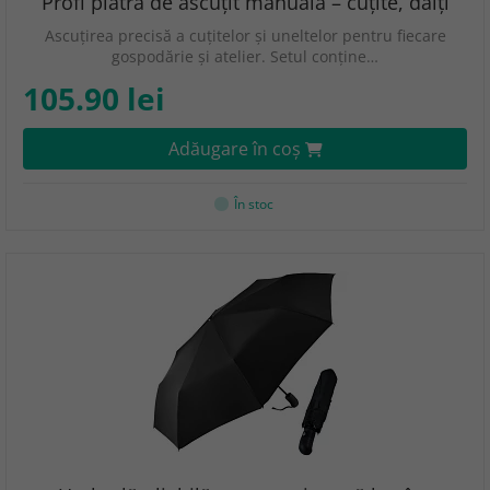
Profi piatră de ascuțit manuală – cuțite, dălți
Ascuțirea precisă a cuțitelor și uneltelor pentru fiecare
gospodărie și atelier. Setul conține…
105.90 lei
Adăugare în coş
În stoc