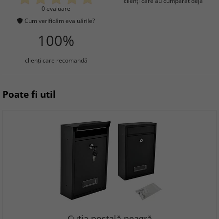
clienţi care au cumpărat deja
0 evaluare
Cum verificăm evaluările?
100%
clienţi care recomandă
Poate fi util
Cutia poștală neagră