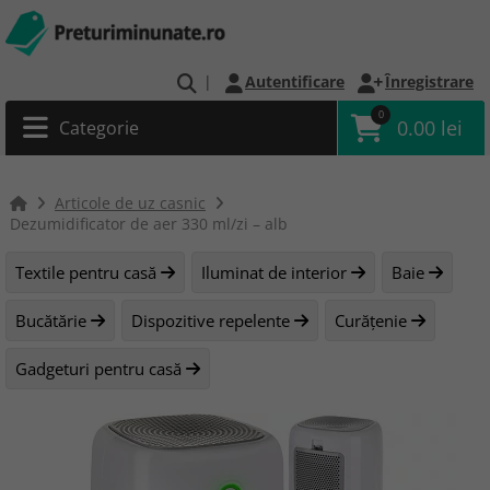
|
Autentificare
Înregistrare
0
0.00 lei
Categorie
Articole de uz casnic
Dezumidificator de aer 330 ml/zi – alb
Textile pentru casă
Iluminat de interior
Baie
Bucătărie
Dispozitive repelente
Curățenie
Gadgeturi pentru casă