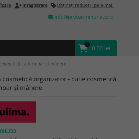
icare
Înregistrare
Obţineţi reduceri pe e-mail
info@preturiminunate.ro
0
0.00 lei
 cosmetică cu fermoar și mânere
 cosmetică organizator - cutie cosmetică
moar și mânere
oulima