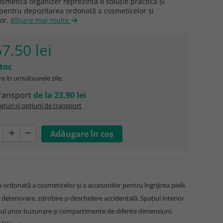
smetică organizer reprezintă o soluție practică și
pentru depozitarea ordonată a cosmeticelor și
lor.
Afişare mai multe
7.50 lei
stoc
e în următoarele zile.
ransport
de la 23.90 lei
ețuri și opțiuni de transport
rdonată a cosmeticelor și a accesoriilor pentru îngrijirea pielii.
deteriorare, zdrobire și deschidere accidentală. Spațiul interior
ul unor buzunare și compartimente de diferite dimensiuni.