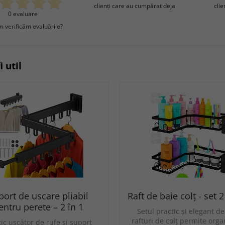
clienţi care au cumpărat deja
cli
0 evaluare
 verificăm evaluările?
i util
port de uscare pliabil
Raft de baie colț - set 
entru perete – 2 în 1
Setul practic și elegant d
rafturi de colț permite org
tic uscător de rufe și suport