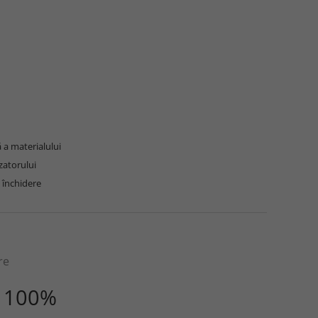
 a materialului
zatorului
 închidere
re
100%