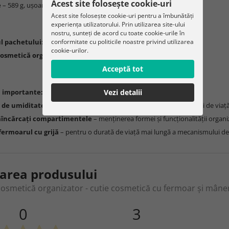
Acest site folosește cookie-uri
e
– 589 g, ușoară și ușor de transportat
Acest site folosește cookie-uri pentru a îmbunătăți
experiența utilizatorului. Prin utilizarea site-ului
nostru, sunteți de acord cu toate cookie-urile în
l pachetului:
conformitate cu politicile noastre privind utilizarea
cookie-urilor.
osmetică organizer
– organizator solid pentru cosmetice
Acceptă tot
i importante:
Vezi detalii
 de umiditate și razele directe ale soarelui
– prelungirea duratei de viață
încărcați compartimentele
– menținerea formei și funcționalității organi
 fermoarul cu grijă
– pentru o durată de viață mai lungă a mecanismului de
area produsului
osmetică organizator - cutie cosmetică cu fermoar și mâne
0
3