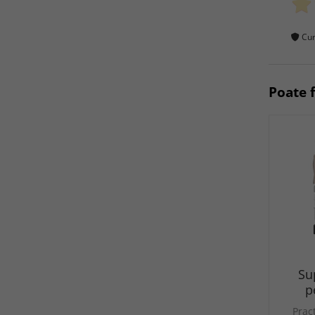
Cum
Poate f
Su
p
Prac