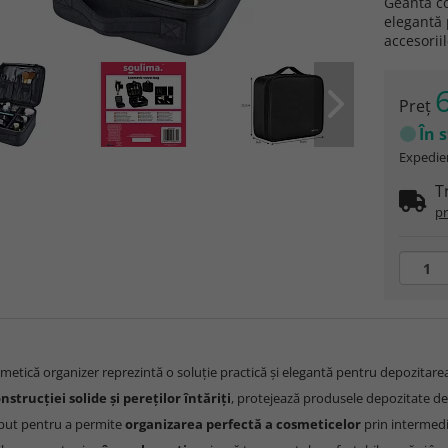
Geanta co
elegantă 
accesorii
6
Preţ
În 
Expedier
T
pr
etică organizer reprezintă o soluție practică și elegantă pentru depozitarea o
nstrucției solide și pereților întăriți
, protejează produsele depozitate de 
put pentru a permite
organizarea perfectă a cosmeticelor
prin intermedi