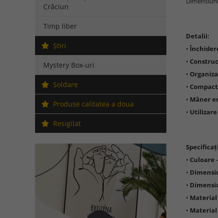
Dimensiuni
Crăciun
Timp liber
Detalii:
Ştiri
•
Închider
•
Construc
Mystery Box-uri
•
Organiza
Soldare
•
Compactă
•
Mâner e
Produse calitatea a doua
•
Utilizare
Resigilat
Specificați
•
Culoare
–
•
Dimensi
•
Dimensi
•
Material
•
Material