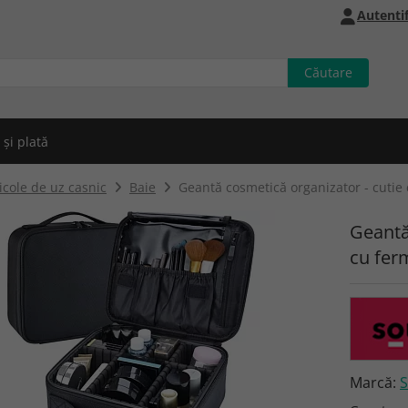
Autentif
 și plată
icole de uz casnic
Baie
Geantă cosmetică organizator - cutie
Geantă
cu fer
Marcă:
S