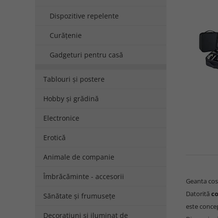
Dispozitive repelente
Curățenie
Gadgeturi pentru casă
Tablouri și postere
Hobby și grădină
Electronice
Erotică
Animale de companie
Îmbrăcăminte - accesorii
Geanta cosm
Datorită
co
Sănătate și frumusețe
este conce
Decorațiuni și iluminat de