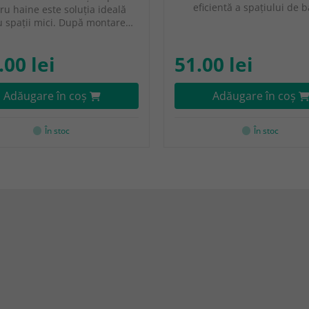
eficientă a spațiului de 
ru haine este soluția ideală
u spații mici. După montare…
.00 lei
51.00 lei
Adăugare în coş
Adăugare în coş
În stoc
În stoc