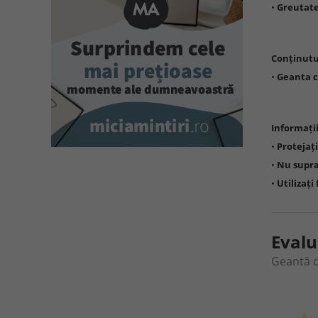
•
Greutat
Conținutu
•
Geanta c
Informați
•
Protejați
•
Nu supra
•
Utilizați
Evalu
Geantă c