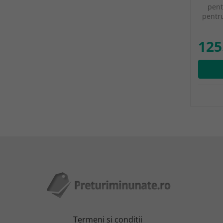
pent
pentr
125
Termeni şi condiţii