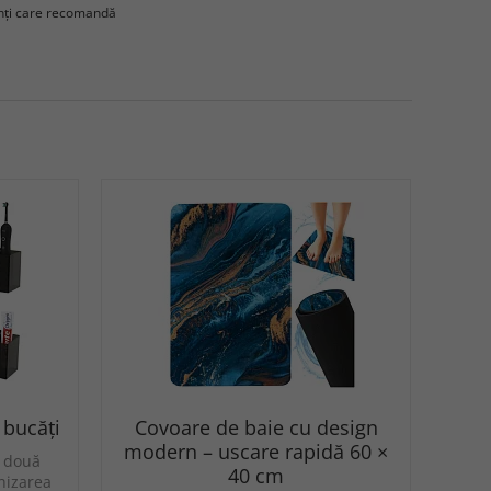
enţi care recomandă
2 bucăți
Covoare de baie cu design
modern – uscare rapidă 60 ×
e două
40 cm
anizarea