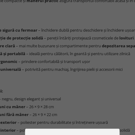
le compacte și
mânerul practic
asigură transportul confortabil acasă și în c
e sigură cu fermoar
– închidere dublă pentru deschidere și închidere ușoară
ție de protecție solidă
– pereții întăriți protejează cosmeticele de
lovituri
re clară
– mai multe buzunare și compartimente pentru
depozitarea sepa
 și portabilă
– ideală pentru călătorii, în geantă și pentru utilizare zilnică
rgonomic
– prindere confortabilă și transport ușor
 universală
– potrivită pentru machiaj, îngrijirea pielii și accesorii mici
i:
 negru, design elegant și universal
uni cu mâner
– 26 × 9 × 28 cm
uni fără mâner
– 26 × 9 × 22 cm
 exterior
– poliester pentru durabilitate și întreținere ușoară
 interior
– poliester, MDF, EVA, PVC, nailon, fier pentru construcție solidă