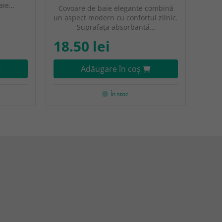
baie…
Covoare de baie elegante combină
un aspect modern cu confortul zilnic.
Suprafața absorbantă…
18.50 lei
Adăugare în coş
În stoc