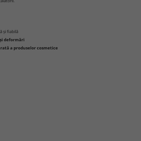
ălătorii.
 și fiabilă
 și deformări
rată a produselor cosmetice