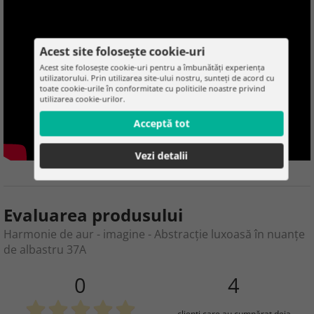
Acest site folosește cookie-uri
Acest site folosește cookie-uri pentru a îmbunătăți experiența
utilizatorului. Prin utilizarea site-ului nostru, sunteți de acord cu
toate cookie-urile în conformitate cu politicile noastre privind
utilizarea cookie-urilor.
Acceptă tot
Vezi detalii
Evaluarea produsului
Harmonie de aur - imagine - Abstracție luxoasă în nuanțe
de albastru 37A
0
4
clienţi care au cumpărat deja