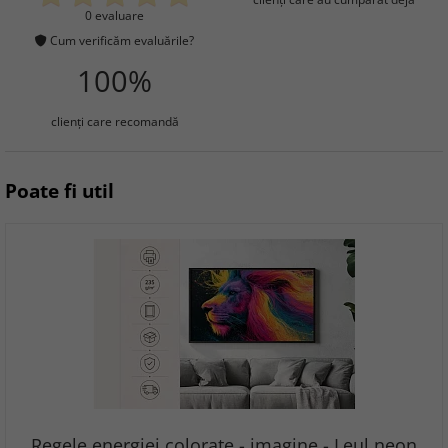
0 evaluare
Cum verificăm evaluările?
100%
clienţi care recomandă
Poate fi util
Regele energiei colorate - imagine - Leul neon