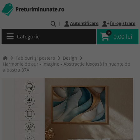
|
Autentificare
Înregistrare
0
0.00 lei
Categorie
Tablouri și postere
Design
Harmonie de aur - imagine - Abstracție luxoasă în nuanțe de
albastru 37A