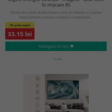
în mișcare 85
Fluxul de culori strălucitoare care se îmbină cu coama
impunătoare a leului creează o compoziție…
Un preț super
33.15 lei
Adăugare în coş
În stoc