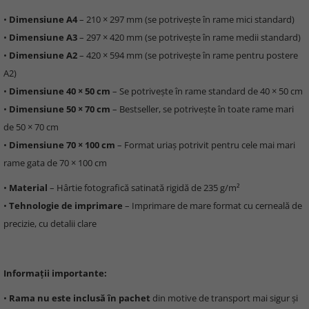
•
Dimensiune A4
– 210 × 297 mm (se potrivește în rame mici standard)
•
Dimensiune A3
– 297 × 420 mm (se potrivește în rame medii standard)
•
Dimensiune A2
– 420 × 594 mm (se potrivește în rame pentru postere
A2)
•
Dimensiune 40 × 50 cm
– Se potrivește în rame standard de 40 × 50 cm
•
Dimensiune 50 × 70 cm
– Bestseller, se potrivește în toate rame mari
de 50 × 70 cm
•
Dimensiune 70 × 100 cm
– Format uriaș potrivit pentru cele mai mari
rame gata de 70 × 100 cm
•
Material
– Hârtie fotografică satinată rigidă de 235 g/m²
•
Tehnologie de imprimare
– Imprimare de mare format cu cerneală de
precizie, cu detalii clare
Informații importante:
•
Rama nu este inclusă în pachet
din motive de transport mai sigur și