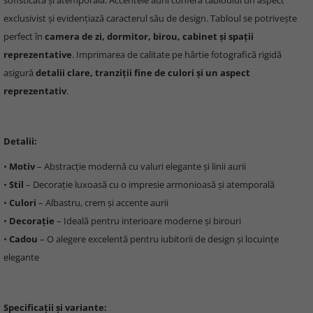
sofisticată și atemporală. Accentele aurii conferă tabloului un aspect
exclusivist și evidențiază caracterul său de design. Tabloul se potrivește
perfect în
camera de zi, dormitor, birou, cabinet și spații
reprezentative
. Imprimarea de calitate pe hârtie fotografică rigidă
asigură
detalii clare, tranziții fine de culori și un aspect
reprezentativ
.
Detalii:
•
Motiv
– Abstracție modernă cu valuri elegante și linii aurii
•
Stil
– Decorație luxoasă cu o impresie armonioasă și atemporală
•
Culori
– Albastru, crem și accente aurii
•
Decorație
– Ideală pentru interioare moderne și birouri
•
Cadou
– O alegere excelentă pentru iubitorii de design și locuințe
elegante
Specificații și variante: