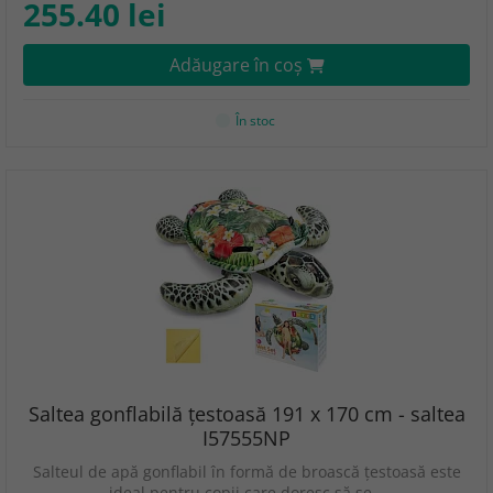
255.40 lei
Adăugare în coş
În stoc
Saltea gonflabilă țestoasă 191 x 170 cm - saltea
I57555NP
Salteul de apă gonflabil în formă de broască țestoasă este
ideal pentru copii care doresc să se…