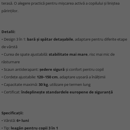
terasă. O alegere practică pentru mișcarea activă a copilului și liniștea
părinților.
Detalii:
• Design 3 în 1:
bară și spătar detașabile
, adaptare pentru diferite etape
de vârstă
• Curea de spate ajustabilă:
stabilitate mai mare
, risc mai mic de
răsturnare
• Scaun antiderapant:
ședere sigură
și confort pentru copil
• Cordețe ajustabile:
120–150 cm
, adaptare ușoară a înălțimii
• Capacitate maximă:
30 kg
, utilizare pe termen lung
• Certificat:
îndeplinește standardele europene de siguranță
Specificații:
• Vârstă:
6+ luni
• Tip:
leagăn pentru copii 3 în 1