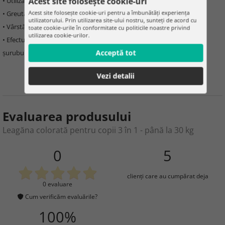
Acest site folosește cookie-uri
• Utilizați doar pentru
copii care pot sta singuri
Acest site folosește cookie-uri pentru a îmbunătăți experiența
• Greutate maximă:
30 kg
utilizatorului. Prin utilizarea site-ului nostru, sunteți de acord cu
• Vârstă recomandată:
6 luni – 6 ani
toate cookie-urile în conformitate cu politicile noastre privind
utilizarea cookie-urilor.
• Efectuați verificări și întreținere regulate, verificați strângerea
Acceptă tot
șuruburilor, starea lanțurilor, cordoanelor și elementelor de fixare
Vezi detalii
Evaluarea produsului
Leagăna colorată pentru copii 3 în 1 - până la 30 kg
0
5
clienţi care au cumpărat deja
0 evaluare
Cum verificăm evaluările?
100%