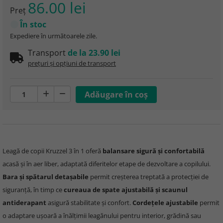
86.00 lei
Preţ
În stoc
Expediere în următoarele zile.
Transport
de la 23.90 lei
prețuri și opțiuni de transport
Leagă de copii Kruzzel 3 în 1 oferă
balansare sigură și confortabilă
acasă și în aer liber, adaptată diferitelor etape de dezvoltare a copilului.
Bara și spătarul detașabile
permit creșterea treptată a protecției de
siguranță, în timp ce
cureaua de spate ajustabilă și scaunul
antiderapant
asigură stabilitate și confort.
Cordețele ajustabile
permit
o adaptare ușoară a înălțimii leagănului pentru interior, grădină sau