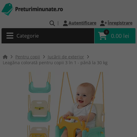
|
Autentificare
Înregistrare
0
0.00 lei
Categorie
Pentru copii
Jucării de exterior
Leagăna colorată pentru copii 3 în 1 - până la 30 kg