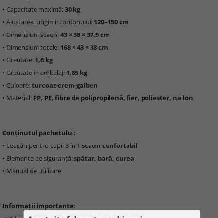
• Capacitate maximă:
30 kg
• Ajustarea lungimii cordonului:
120–150 cm
• Dimensiuni scaun:
43 × 38 × 37,5 cm
• Dimensiuni totale:
168 × 43 × 38 cm
• Greutate:
1,6 kg
• Greutate în ambalaj:
1,85 kg
• Culoare:
turcoaz-crem-galben
• Material:
PP, PE, fibre de polipropilenă, fier, poliester, nailon
Conținutul pachetului:
• Leagăn pentru copii 3 în 1
scaun confortabil
• Elemente de siguranță:
spătar, bară, curea
• Manual de utilizare
Informații importante: