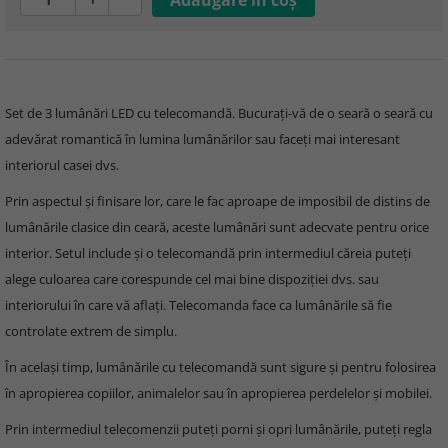
Set de 3 lumânări LED cu telecomandă. Bucuraţi-vă de o seară o seară cu
adevărat romantică în lumina lumânărilor sau faceţi mai interesant
interiorul casei dvs.
Prin aspectul şi finisare lor, care le fac aproape de imposibil de distins de
lumânările clasice din ceară, aceste lumânări sunt adecvate pentru orice
interior. Setul include şi o telecomandă prin intermediul căreia puteţi
alege culoarea care corespunde cel mai bine dispoziţiei dvs. sau
interiorului în care vă aflaţi. Telecomanda face ca lumânările să fie
controlate extrem de simplu.
În acelaşi timp, lumânările cu telecomandă sunt sigure şi pentru folosirea
în apropierea copiilor, animalelor sau în apropierea perdelelor şi mobilei.
Prin intermediul telecomenzii puteţi porni şi opri lumânările, puteţi regla