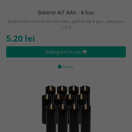
Baterie AiT AAA - 4 buc
Baterie din clorură de zinc AAA, pachet de 4 buc., tensiune
1,5 V
5.20 lei
Adăugare în coş
În stoc