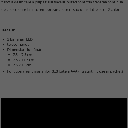
funcția de imitare a pâlpâitului flăcării, puteţi controla trecerea continuă
de la o culoare la alta, temporizarea opririi sau una dintre cele 12 culori.
Detalii:
3 lumânări LED
telecomandă
Dimensiuni lumânări:
7,5 x 7,5 cm
7.5 x 11.5 cm
7.5 x 15 cm
Funcţionarea lumânărilor: 3x3 baterii AAA (nu sunt incluse în pachet)