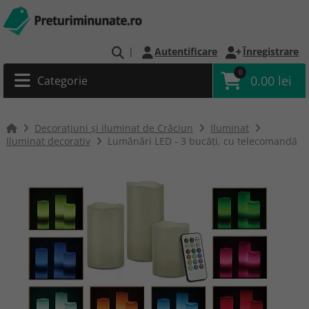
|
Autentificare
Înregistrare
0
0.00 lei
Categorie
Decorațiuni și iluminat de Crăciun
Iluminat
Iluminat decorativ
Lumânări LED - 3 bucăţi, cu telecomandă