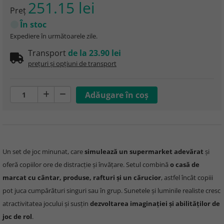
251.15 lei
Preţ
În stoc
Expediere în următoarele zile.
Transport
de la 23.90 lei
prețuri și opțiuni de transport
Un set de joc minunat, care
simulează un supermarket adevărat
și
oferă copiilor ore de distracție și învățare. Setul combină
o casă de
marcat cu cântar, produse, rafturi și un cărucior
, astfel încât copiii
pot juca cumpărături singuri sau în grup. Sunetele și luminile realiste cresc
atractivitatea jocului și susțin
dezvoltarea imaginației și abilităților de
joc de rol
.