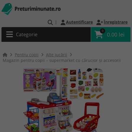
|
Autentificare
Înregistrare
0
0.00 lei
Categorie
Pentru copii
Alte jucării
Magazin pentru copii – supermarket cu cărucior și accesorii