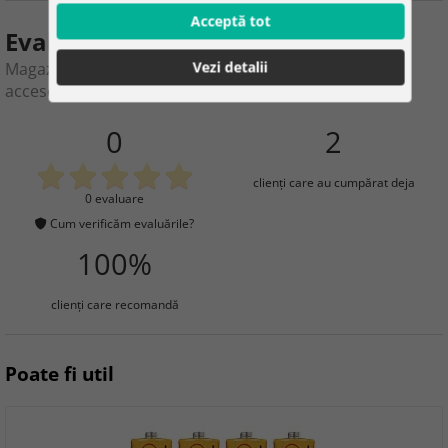
Acceptă tot
Evaluarea produsului
Vezi detalii
Magazin pentru copii – supermarket cu cărucior și
accesorii
0
2
clienţi care au cumpărat deja
0 evaluare
Cum verificăm evaluările?
100%
clienţi care recomandă
Poate fi util