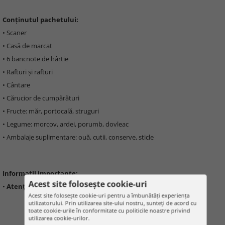
Conținutul pachetului:
• Scaner
• Casă de marcat
• 6 bancnote de hârtie
• Rafturi și rafturi
• Cântare
• Cărucior de cumpărături
• Fructe: măr, portocală, struguri
• Legume: morcov, ardei, porumb, dovleac
• Ambalaje suplimentare: ouă, cutii, conserve, sticle
Informații importante:
Acest site folosește cookie-uri
•
Atenție: nu este potrivit pentru copii sub 36 de luni
Acest site folosește cookie-uri pentru a îmbunătăți experiența
utilizatorului. Prin utilizarea site-ului nostru, sunteți de acord cu
toate cookie-urile în conformitate cu politicile noastre privind
utilizarea cookie-urilor.