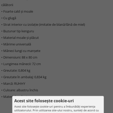
călătorii
• Foarte cald și moale
• Cu glugă
• Strat interior cu izolație (imitatie de blană/lână de miel)
• Buzunar tip kenguru
• Material moale și plăcut
• Mărime universală
• Mâneci lungi cu manșete
• Dimensiuni: 88 x 80 cm
• Lungimea mânecii: 72 cm
• Greutate: 0,804 kg
• Greutate în ambalaj: 0,834 kg
• Marcă: RUHHY
• Culoare: albastru închis
• Material: poliester
Acest site folosește cookie-uri
Acest site folosește cookie-uri pentru a îmbunătăți experiența
utilizatorului. Prin utilizarea site-ului nostru, sunteți de acord cu