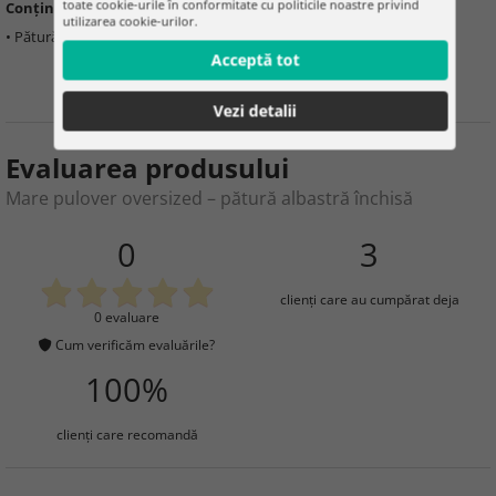
toate cookie-urile în conformitate cu politicile noastre privind
Conținutul pachetului:
utilizarea cookie-urilor.
• Pătură/hanorac
Acceptă tot
Vezi detalii
Evaluarea produsului
Mare pulover oversized – pătură albastră închisă
0
3
clienţi care au cumpărat deja
0 evaluare
Cum verificăm evaluările?
100%
clienţi care recomandă