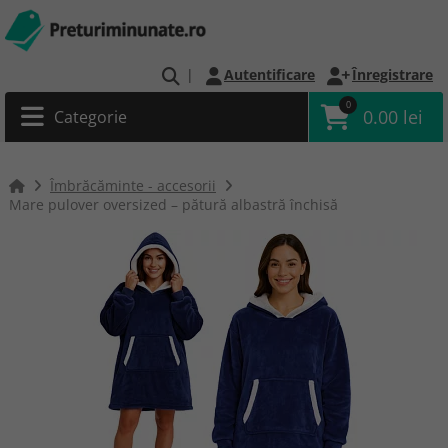
|
Autentificare
Înregistrare
0
0.00 lei
Categorie
Îmbrăcăminte - accesorii
Mare pulover oversized – pătură albastră închisă