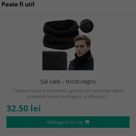
Poate fi util
Șal cald – tricot negru
Culoare caldă și rezistentă, gulerul din poliester oferă
protecție împotriva frigului și vântului…
32.50 lei
Adăugare în coş