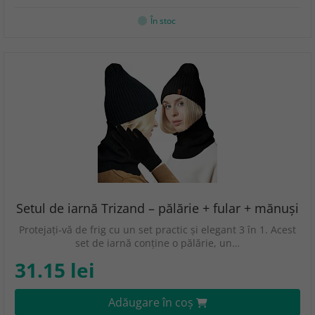
În stoc
Setul de iarnă Trizand – pălărie + fular + mănuși
Protejați-vă de frig cu un set practic și elegant 3 în 1. Acest
set de iarnă conține o pălărie, un…
31.15 lei
Adăugare în coş