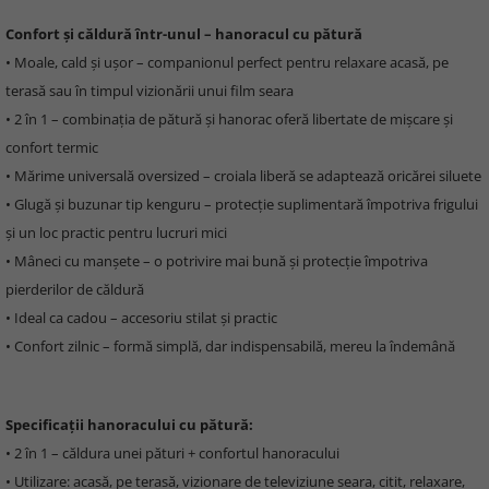
Confort și căldură într-unul – hanoracul cu pătură
• Moale, cald și ușor – companionul perfect pentru relaxare acasă, pe
terasă sau în timpul vizionării unui film seara
• 2 în 1 – combinația de pătură și hanorac oferă libertate de mișcare și
confort termic
• Mărime universală oversized – croiala liberă se adaptează oricărei siluete
• Glugă și buzunar tip kenguru – protecție suplimentară împotriva frigului
și un loc practic pentru lucruri mici
• Mâneci cu manșete – o potrivire mai bună și protecție împotriva
pierderilor de căldură
• Ideal ca cadou – accesoriu stilat și practic
• Confort zilnic – formă simplă, dar indispensabilă, mereu la îndemână
Specificații hanoracului cu pătură:
• 2 în 1 – căldura unei pături + confortul hanoracului
• Utilizare: acasă, pe terasă, vizionare de televiziune seara, citit, relaxare,