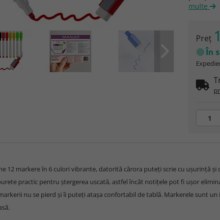
multe
1
Preţ
În 
Expedier
T
pr
ne 12 markere în 6 culori vibrante, datorită cărora puteți scrie cu ușurință și c
burete practic pentru ștergerea uscată, astfel încât notițele pot fi ușor elimi
markerii nu se pierd și îi puteți atașa confortabil de tablă. Markerele sunt un 
asă.