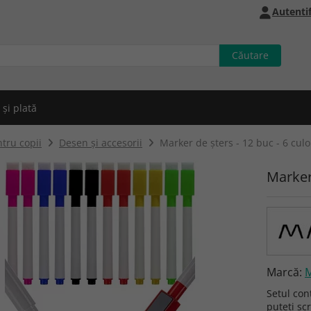
Autentif
 și plată
tru copii
Desen și accesorii
Marker de șters - 12 buc - 6 culo
Marker 
Marcă:
Setul con
puteți scr