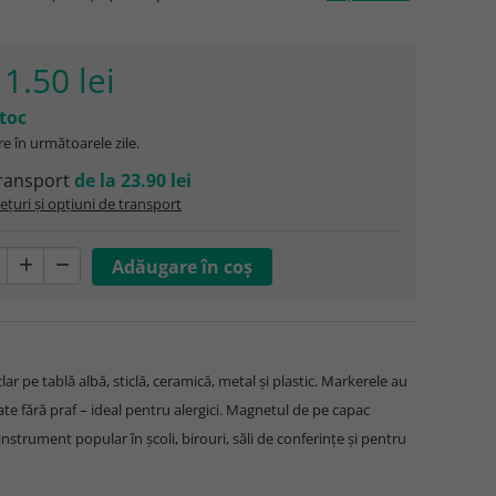
1.50 lei
stoc
e în următoarele zile.
ransport
de la 23.90 lei
ețuri și opțiuni de transport
lar pe tablă albă, sticlă, ceramică, metal și plastic. Markerele au
nate fără praf – ideal pentru alergici. Magnetul de pe capac
instrument popular în școli, birouri, săli de conferințe și pentru