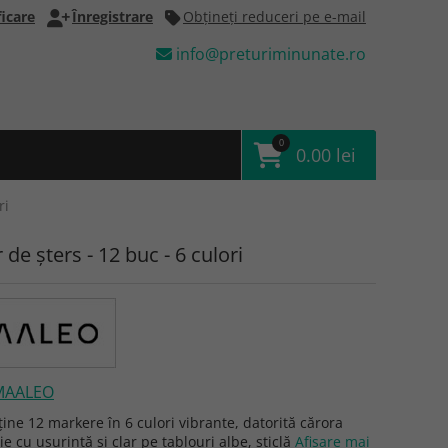
icare
Înregistrare
Obţineţi reduceri pe e-mail
info@preturiminunate.ro
0
0.00 lei
ri
de șters - 12 buc - 6 culori
MAALEO
ține 12 markere în 6 culori vibrante, datorită cărora
ie cu ușurință și clar pe tablouri albe, sticlă
Afişare mai