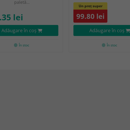
paletă…
Un preț super
99.80 lei
.35 lei
Adăugare în coş
Adăugare în coş
În stoc
În stoc