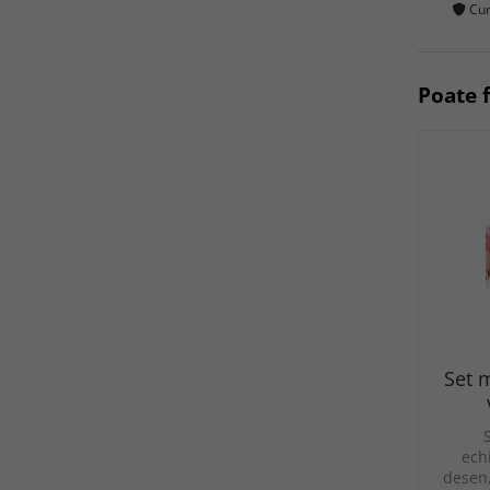
Cum
Poate f
Set 
ech
desen,