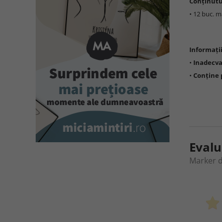
Conținutu
• 12 buc. m
Informați
•
Inadecva
•
Conține 
Evalu
Marker de