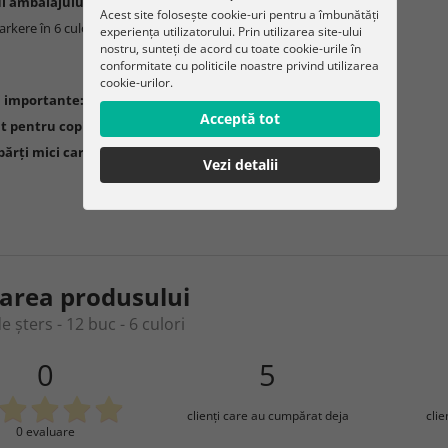
l ambalajului:
Acest site folosește cookie-uri pentru a îmbunătăți
arkere în 6 culori
experiența utilizatorului. Prin utilizarea site-ului
nostru, sunteți de acord cu toate cookie-urile în
conformitate cu politicile noastre privind utilizarea
cookie-urilor.
i importante:
Acceptă tot
t pentru copii sub 3 ani
părți mici care pot provoca sufocare
Vezi detalii
area produsului
 șters - 12 buc - 6 culori
0
5
clienţi care au cumpărat deja
cli
0 evaluare