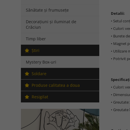
Sănătate și frumusețe
Detalii:
• Setul con
Decorațiuni și iluminat de
Crăciun
• Culori: v
• Burete de
Timp liber
• Magnet pe
Ştiri
• Utilizare 
• Potrivit p
Mystery Box-uri
Soldare
Specificați
Produse calitatea a doua
• Culori: v
• Dimensiun
Resigilat
• Greutate:
• Greutate 