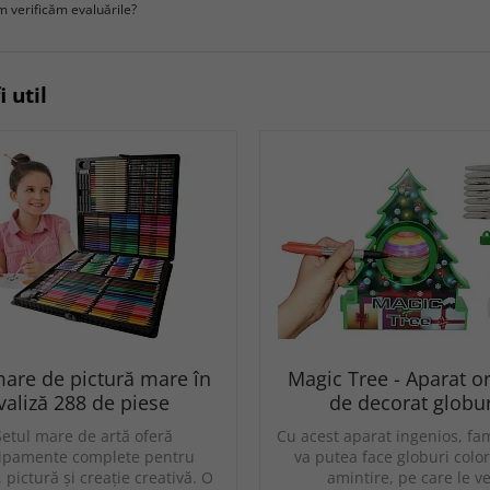
 verificăm evaluările?
i util
mare de pictură mare în
Magic Tree - Aparat or
valiză 288 de piese
de decorat globur
Setul mare de artă oferă
Cu acest aparat ingenios, fam
ipamente complete pentru
va putea face globuri colo
 pictură și creație creativă. O
amintire, pe care le ve