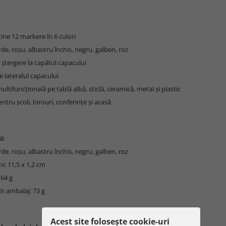
ține 12 markere în 6 culori
erde, roșu, albastru închis, negru, galben, roz
 ștergere la capătul capacului
 lateralul capacului
multifuncțională pe tablă albă, sticlă, ceramică, metal și plastic
entru școli, birouri, conferințe și acasă
i:
erde, roșu, albastru închis, negru, galben, roz
i: 11,5 x 1,2 cm
 64 g
în ambalaj: 73 g
Acest site folosește cookie-uri