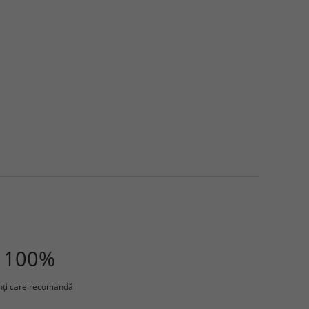
100%
enţi care recomandă