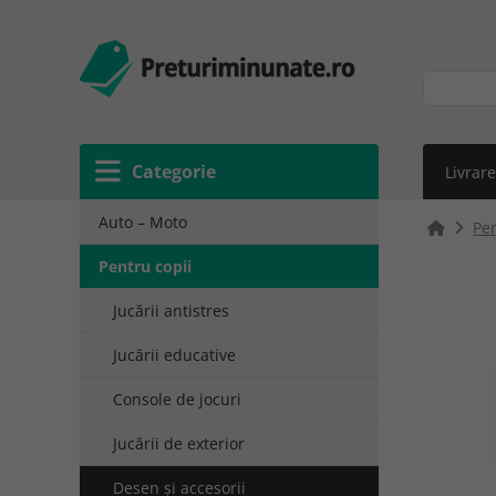
Categorie
Livrare
Auto – Moto
Pen
Pentru copii
Jucării antistres
Jucării educative
Console de jocuri
Jucării de exterior
Desen și accesorii