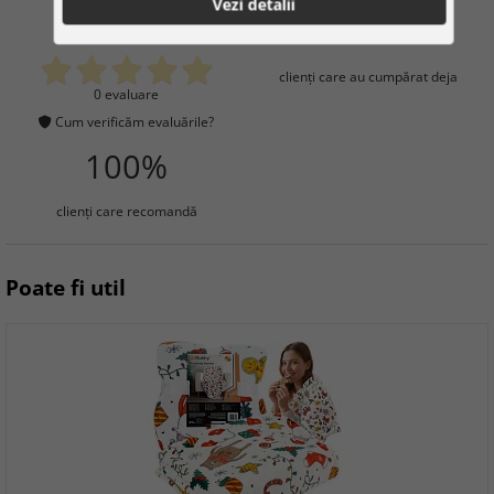
Vezi detalii
0
3
clienţi care au cumpărat deja
0 evaluare
Cum verificăm evaluările?
100%
clienţi care recomandă
Poate fi util