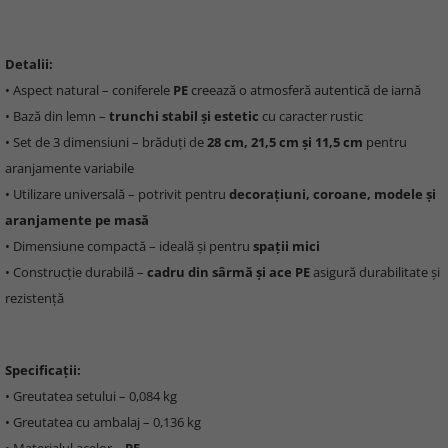
Detalii:
• Aspect natural – coniferele
PE
creează o atmosferă autentică de iarnă
• Bază din lemn –
trunchi stabil și estetic
cu caracter rustic
• Set de 3 dimensiuni – brăduți de
28 cm, 21,5 cm și 11,5 cm
pentru
aranjamente variabile
• Utilizare universală – potrivit pentru
decorațiuni, coroane, modele și
aranjamente pe masă
• Dimensiune compactă – ideală și pentru
spații mici
• Construcție durabilă –
cadru din sârmă și ace PE
asigură durabilitate și
rezistență
Specificații:
• Greutatea setului – 0,084 kg
• Greutatea cu ambalaj – 0,136 kg