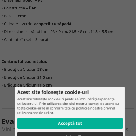
• Materialul acelor –
PE
• Construcție –
fier
• Baza –
lemn
• Culoare – verde,
acoperit cu zăpadă
• Dimensiunile brăduților – 28 × 9 cm, 21,5 × 8 cm, 11,5 × 5,5 cm
• Cantitate în set – 3 bucăți
Conținutul pachetului:
• Brăduț de Crăciun
28 cm
• Brăduț de Crăciun
21,5 cm
• Brăduț de Crăciun
11,5 cm
Acest site folosește cookie-uri
Acest site folosește cookie-uri pentru a îmbunătăți experiența
utilizatorului. Prin utilizarea site-ului nostru, sunteți de acord cu
toate cookie-urile în conformitate cu politicile noastre privind
utilizarea cookie-urilor.
Evaluarea produsului
Acceptă tot
Mini brad Christmas trees - set of 3 snow-covered trees