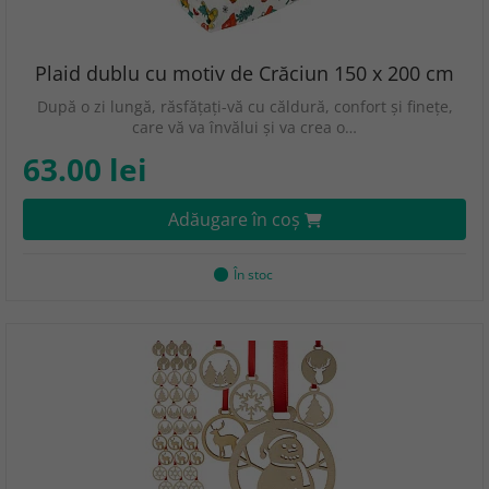
Plaid dublu cu motiv de Crăciun 150 x 200 cm
După o zi lungă, răsfățați-vă cu căldură, confort și finețe,
care vă va învălui și va crea o…
63.00 lei
Adăugare în coş
În stoc