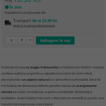
Preţ
În stoc
Expediere în următoarele zile.
Transport
de la 23.90 lei
prețuri și opțiuni de transport
Încântați-vă casa
cu magia Crăciunului
cu brăduți mini RUHHY. Această
conifere realistice acoperite cu zăpadă și trunchiul din lemn oferă
decorațiunilor
un aspect natural
și o atmosferă confortabilă. Setul de
trei brăduți de dimensiuni diferite permite crearea de
aranjamente
variate
pe masă, comodă sau ca parte a proiectelor de bricolaj și
modelelor. Acești brăduți mini sunt o decorațiune versatilă și ușoară, care
transformă instantaneu orice interior.