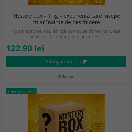
Mystery box – 1 kg – experiență care începe
chiar înainte de deschidere
Nu știi exact ce vrei, dar știi că trebuie să merite? Exact
pentru asta sunt mystery box-urile.…
122.90 lei
Adăugare în coş
În stoc
Transport gratuit