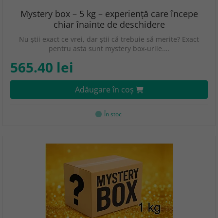
Mystery box – 5 kg – experiență care începe
chiar înainte de deschidere
Nu știi exact ce vrei, dar știi că trebuie să merite? Exact
pentru asta sunt mystery box-urile.…
565.40 lei
Adăugare în coş
În stoc