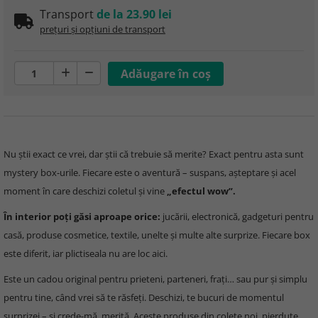
Transport
de la 23.90 lei
prețuri și opțiuni de transport
Nu știi exact ce vrei, dar știi că trebuie să merite? Exact pentru asta sunt
mystery box-urile. Fiecare este o aventură – suspans, așteptare și acel
moment în care deschizi coletul și vine
„efectul wow”.
În interior poți găsi aproape orice:
jucării, electronică, gadgeturi pentru
casă, produse cosmetice, textile, unelte și multe alte surprize. Fiecare box
este diferit, iar plictiseala nu are loc aici.
Este un cadou original pentru prieteni, parteneri, frați… sau pur și simplu
pentru tine, când vrei să te răsfeți. Deschizi, te bucuri de momentul
surprizei – și crede-mă, merită. Aceste produse din colete noi, pierdute