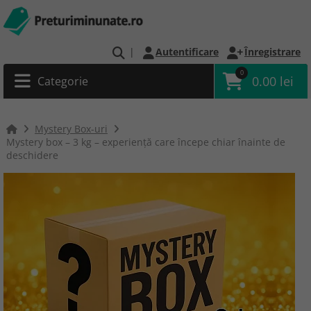
|
Autentificare
Înregistrare
0
0.00 lei
Categorie
Mystery Box-uri
Mystery box – 3 kg – experiență care începe chiar înainte de
deschidere