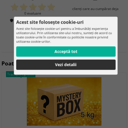
clienţi care au cumpărat deja
0 evaluare
Cum verificăm evaluările?
Acest site folosește cookie-uri
100%
Acest site folosește cookie-uri pentru a îmbunătăți experiența
utilizatorului. Prin utilizarea site-ului nostru, sunteți de acord cu
toate cookie-urile în conformitate cu politicile noastre privind
utilizarea cookie-urilor.
clienţi care recomandă
Acceptă tot
Poate fi util
Vezi detalii
Transport gratuit