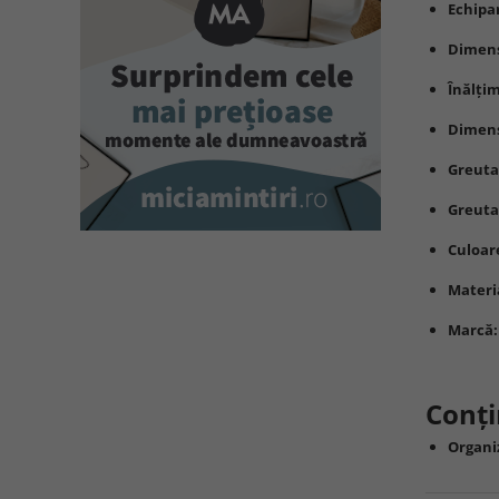
Echipa
Dimens
Înălți
Dimens
Greuta
Greuta
Culoar
Materi
Marcă:
Conți
Organi