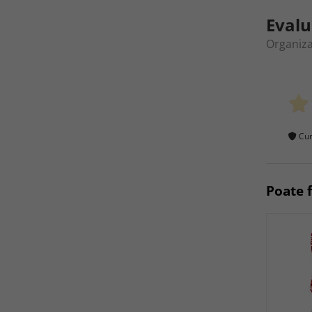
Evalu
Organiza
Cum
Poate f