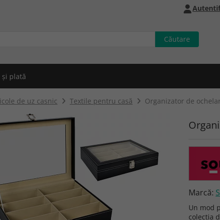
Autentif
 și plată
icole de uz casnic
Textile pentru casă
Organizator de ochela
Organi
Marcă:
S
Un mod pr
colecția d