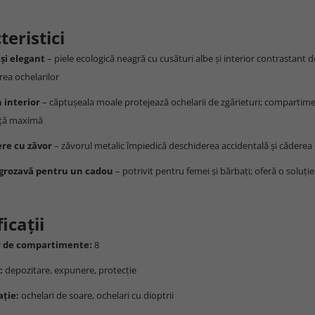
teristici
 și elegant
– piele ecologică neagră cu cusături albe și interior contrastant 
ea ochelarilor
n interior
– căptușeala moale protejează ochelarii de zgârieturi; compartimen
nță maximă
ere cu zăvor
– zăvorul metalic împiedică deschiderea accidentală și căderea 
 grozavă pentru un cadou
– potrivit pentru femei și bărbați; oferă o soluție
icații
 de compartimente:
8
:
depozitare, expunere, protecție
ație:
ochelari de soare, ochelari cu dioptrii