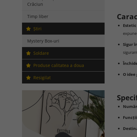
Crăciun
Carac
Timp liber
Estetic
Ştiri
expuner
Mystery Box-uri
Sigur î
sigura
Soldare
Închid
Produse calitatea a doua
O idee
Resigilat
Specif
Număr
Funcții
Destin