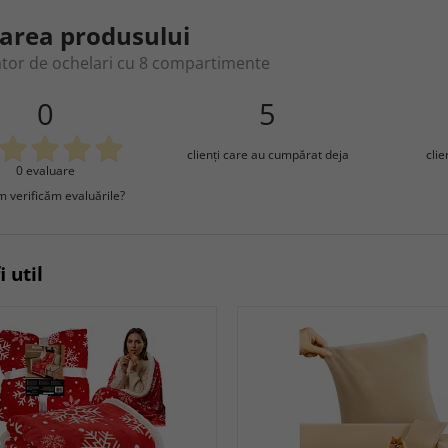
area produsului
tor de ochelari cu 8 compartimente
0
5
clienţi care au cumpărat deja
cli
0 evaluare
 verificăm evaluările?
i util