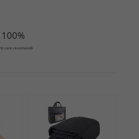
100%
enţi care recomandă