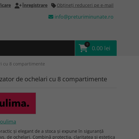
icare
Înregistrare
Obţineţi reduceri pe e-mail
info@preturiminunate.ro
0
0.00 lei
ri cu 8 compartimente
zator de ochelari cu 8 compartimente
oulima
actic și elegant de a stoca și expune în siguranță
vs. de ochelari. Combină protecția, claritatea și estetica