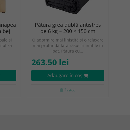
canapea
Pătura grea dublă antistres
 bej
de 6 kg – 200 × 150 cm
ale și
O adormire mai liniștită și o relaxare
italiza
mai profundă fără răsuciri inutile în
pat. Pătura cu…
263.50 lei
Adăugare în coş
În stoc