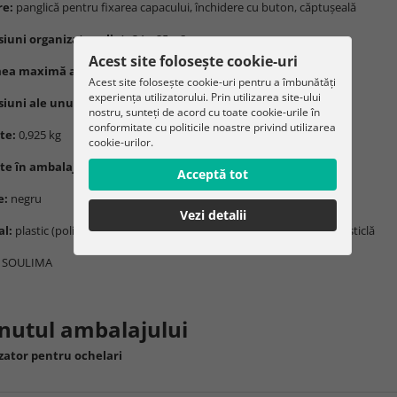
re:
panglică pentru fixarea capacului, închidere cu buton, căptușeală
iuni organizator pliat:
34 × 25 × 8 cm
Acest site folosește cookie-uri
mea maximă a organizatorului desfăcut:
29 cm
Acest site folosește cookie-uri pentru a îmbunătăți
experiența utilizatorului. Prin utilizarea site-ului
iuni ale unui compartiment:
16 × 5,5 cm
nostru, sunteți de acord cu toate cookie-urile în
conformitate cu politicile noastre privind utilizarea
te:
0,925 kg
cookie-urilor.
te în ambalaj:
1,287 kg
Acceptă tot
e:
negru
Vezi detalii
al:
plastic (poliester, bumbac cu elastan), hârtie, accesorii metalice, sticlă
SOULIMA
nutul ambalajului
zator pentru ochelari