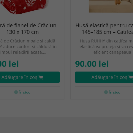
ră de flanel de Crăciun
Husă elastică pentru 
130 x 170 cm
145–185 cm – Catifea
ă de Crăciun moale și caldă
Husa RUHHY din catifea mo
 aduce confort și căldură în
elastică va proteja și va rev
timpul relaxării acasă.…
eficient canapeaua
00 lei
90.00 lei
Adăugare în coş
Adăugare în coş
În stoc
În stoc