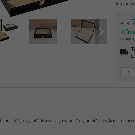
într-un s
7
Preţ
În 
Expedier
T
pr
e practică și elegantă de a stoca și expune în siguranță colecția dvs. de ochel