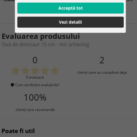
Acceptă tot
Vezi detalii
Evaluarea produsului
Ouă de dinozaur 15 cm - mic arheolog
0
2
clienţi care au cumpărat deja
0 evaluare
Cum verificăm evaluările?
100%
clienţi care recomandă
Poate fi util