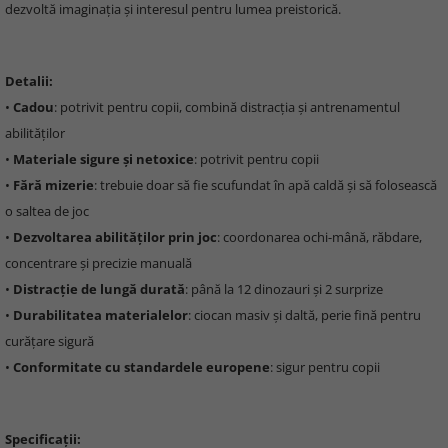
dezvoltă imaginația și interesul pentru lumea preistorică.
Detalii:
•
Cadou
: potrivit pentru copii, combină distracția și antrenamentul
abilităților
•
Materiale sigure și netoxice
: potrivit pentru copii
•
Fără mizerie
: trebuie doar să fie scufundat în apă caldă și să folosească
o saltea de joc
•
Dezvoltarea abilităților prin joc
: coordonarea ochi-mână, răbdare,
concentrare și precizie manuală
•
Distracție de lungă durată
: până la 12 dinozauri și 2 surprize
•
Durabilitatea materialelor
: ciocan masiv și daltă, perie fină pentru
curățare sigură
•
Conformitate cu standardele europene
: sigur pentru copii
Specificații: