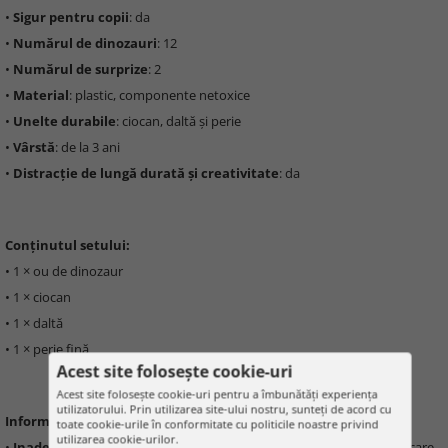
•
Sigur pentru copii
: da
•
Numărul de dinozauri
: 12
•
Numărul de surprize
: 2
•
Material
: plastic, componente netoxice
•
Unelte durabile
: ciocan, daltă și perie
•
Vârstă
: de la 3 ani
•
Distracție de lungă durată și creativitate
: da
Conținutul setului:
• 1 × ou de dinozaur
• 1 × ciocan
• 1 × daltă
• 1 × perie fină
Acest site folosește cookie-uri
Acest site folosește cookie-uri pentru a îmbunătăți experiența
utilizatorului. Prin utilizarea site-ului nostru, sunteți de acord cu
Informații importante:
toate cookie-urile în conformitate cu politicile noastre privind
utilizarea cookie-urilor.
•
Inadecvat pentru copii sub 36 de luni
: piese mici, pericol de sufocare