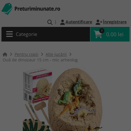
|
Autentificare
Înregistrare
0
0.00 lei
Categorie
Pentru copii
Alte jucării
Ouă de dinozaur 15 cm - mic arheolog