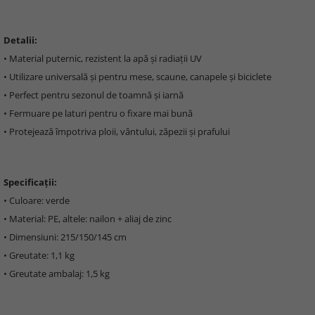
Detalii:
• Material puternic, rezistent la apă și radiații UV
• Utilizare universală și pentru mese, scaune, canapele și biciclete
• Perfect pentru sezonul de toamnă și iarnă
• Fermuare pe laturi pentru o fixare mai bună
• Protejează împotriva ploii, vântului, zăpezii și prafului
Specificații:
• Culoare: verde
• Material: PE, altele: nailon + aliaj de zinc
• Dimensiuni: 215/150/145 cm
• Greutate: 1,1 kg
• Greutate ambalaj: 1,5 kg