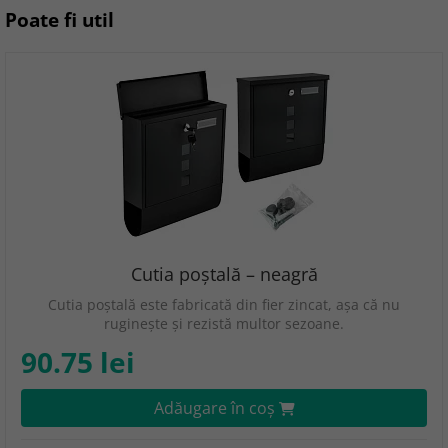
Poate fi util
Cutia poștală – neagră
Cutia poștală este fabricată din fier zincat, așa că nu
ruginește și rezistă multor sezoane.
90.75 lei
Adăugare în coş