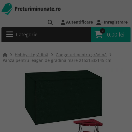
|
Autentificare
Înregistrare
0
0.00 lei
Categorie
Hobby și grădină
Gadgeturi pentru grădină
Pânză pentru leagăn de grădină mare 215x153x145 cm