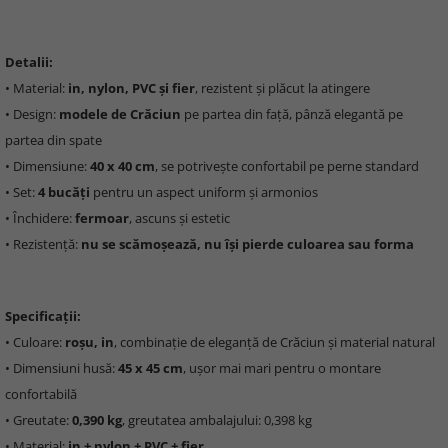
Detalii:
• Material:
in, nylon, PVC și fier
, rezistent și plăcut la atingere
• Design:
modele de Crăciun
pe partea din față, pânză elegantă pe
partea din spate
• Dimensiune:
40 x 40 cm
, se potrivește confortabil pe perne standard
• Set:
4 bucăți
pentru un aspect uniform și armonios
• Închidere:
fermoar
, ascuns și estetic
• Rezistență:
nu se scămoșează, nu își pierde culoarea sau forma
Specificații:
• Culoare:
roșu, in
, combinație de eleganță de Crăciun și material natural
• Dimensiuni husă:
45 x 45 cm
, ușor mai mari pentru o montare
confortabilă
• Greutate:
0,390 kg
, greutatea ambalajului: 0,398 kg
• Material:
in + nylon + PVC + fier