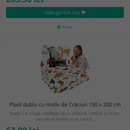
Adăugare în coş
În stoc
Plaid dublu cu motiv de Crăciun 150 x 200 cm
După o zi lungă, răsfățați-vă cu căldură, confort și finețe,
care vă va învălui și va crea o…