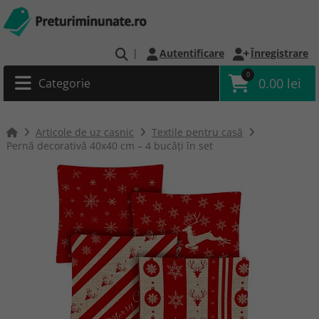
|
Autentificare
Înregistrare
0
0.00 lei
Categorie
Articole de uz casnic
Textile pentru casă
Pernă decorativă 40x40 cm – 4 bucăți în set