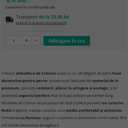
În stoc
Expediere în următoarele zile.
Transport
de la 23.90 lei
prețuri și opțiuni de transport
Creează
atmosfera de Crăciun
acasă cu un set elegant de patru
huse
decorative pentru perne
. Husele sunt fabricate din
material de in
premium
, care este
rezistent, plăcut la atingere și ecologic
, și își
păstrează
aspectul perfect
chiar și după utilizare pe termen lung.
Modelele de Crăciun de pe partea din față conferă pernelor
un caracter
festiv
și permit crearea ușoară a unui
mediu confortabil și armonios
.
Închiderea
cu fermoar
asigură o montare și demontare confortabilă, fără
a fi vizibile elementele de legătură.