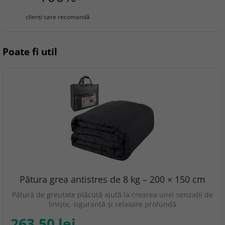
clienţi care recomandă
Poate fi util
Pătura grea antistres de 8 kg – 200 × 150 cm
Pătură de greutate plăcută ajută la crearea unei senzații de
liniște, siguranță și relaxare profundă
263.50 lei