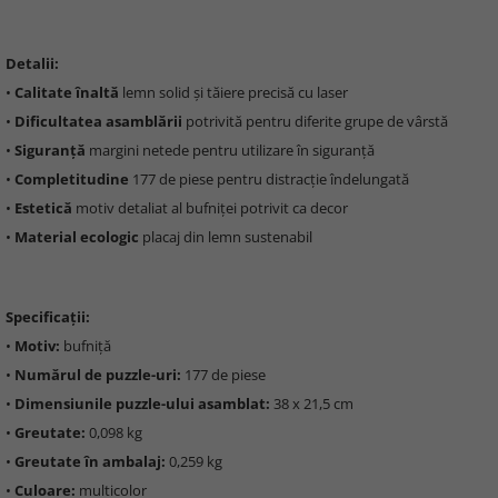
Detalii:
•
Calitate înaltă
lemn solid și tăiere precisă cu laser
•
Dificultatea asamblării
potrivită pentru diferite grupe de vârstă
•
Siguranță
margini netede pentru utilizare în siguranță
•
Completitudine
177 de piese pentru distracție îndelungată
•
Estetică
motiv detaliat al bufniței potrivit ca decor
•
Material ecologic
placaj din lemn sustenabil
Specificații:
•
Motiv:
bufniță
•
Numărul de puzzle-uri:
177 de piese
•
Dimensiunile puzzle-ului asamblat:
38 x 21,5 cm
•
Greutate:
0,098 kg
•
Greutate în ambalaj:
0,259 kg
•
Culoare:
multicolor