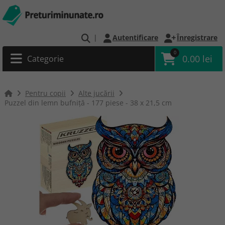
|
Autentificare
Înregistrare
0
0.00 lei
Categorie
Pentru copii
Alte jucării
Puzzel din lemn bufniță - 177 piese - 38 x 21,5 cm