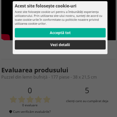
Acest site folosește cookie-uri
Acest site folosește cookie-uri pentru a îmbunătăți experiența
utilizatorului. Prin utilizarea site-ului nostru, sunteți de acord cu
toate cookie-urile în conformitate cu politicile noastre privind
utilizarea cookie-urilor.
Acceptă tot
Vezi detalii
Evaluarea produsului
Puzzel din lemn bufniță - 177 piese - 38 x 21,5 cm
0
5
clienţi care au cumpărat deja
0 evaluare
Cum verificăm evaluările?