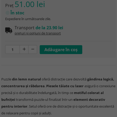
51.00 lei
Preţ
În stoc
Expediere în următoarele zile.
Transport
de la 23.90 lei
prețuri și opțiuni de transport
Puzzle
din lemn natural
oferă distracție care dezvoltă
gândirea logică,
concentrarea și răbdarea
.
Piesele tăiate cu laser
asigură o conexiune
precisă și o durabilitate îndelungată, în timp ce
motiful colorat al
bufniței
transformă puzzle-ul finalizat într-un
element decorativ
pentru interior
. Setul oferă ore de distracție și o oportunitate excelentă
de relaxare pentru copii și adulți.