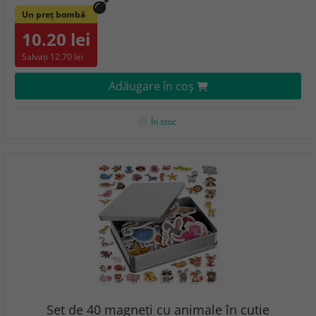
Un preț bombă
10.20 lei
Salvați 12.70 lei
Adăugare în coş
În stoc
Set de 40 magneți cu animale în cutie