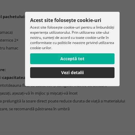
l pachetului:
Acest site folosește cookie-uri
Acest site folosește cookie-uri pentru a îmbunătăți
hamaca)
experiența utilizatorului. Prin utilizarea site-ului
nostru, sunteți de acord cu toate cookie-urile în
uternice 2×
conformitate cu politicile noastre privind utilizarea
cookie-urilor.
ntru hamac
Acceptă tot
re:
Vezi detalii
ți
capacitatea maximă de 200 kg
 întotdeauna fixarea cablurilor și cârligelor înainte de utilizare
ezați, așezați-vă în mijloc și mișcați-vă încet
 prelungită la soare direct poate reduce durata de viață a materialului
lizare, se recomandă păstrarea în umbră