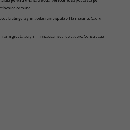
tabilă
pentru una sau două persoane
. Se poate sta
pe
u relaxarea comună.
lăcut la atingere și în același timp
spălabil la mașină
. Cadru
niform greutatea și minimizează riscul de cădere. Construcția