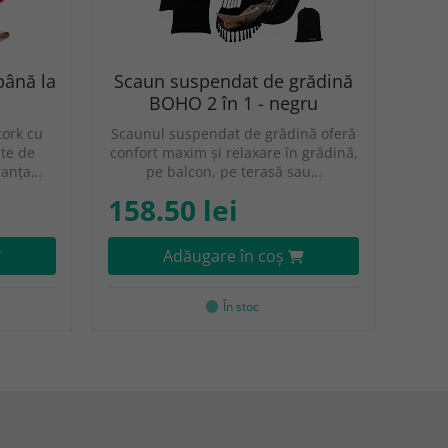
până la
Scaun suspendat de grădină
BOHO 2 în 1 - negru
tork cu
Scaunul suspendat de grădină oferă
nte de
confort maxim și relaxare în grădină,
ranța…
pe balcon, pe terasă sau…
158.50 lei
Adăugare în coş
În stoc