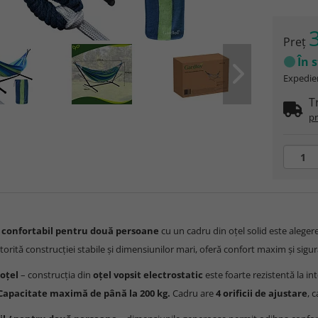
Preţ
În 
Expedier
T
pr
confortabil pentru două persoane
cu un cadru din oțel solid este alegere
atorită construcției stabile și dimensiunilor mari, oferă confort maxim și sigura
oțel
– construcția din
oțel vopsit electrostatic
este foarte rezistentă la int
Capacitate maximă de până la 200 kg.
Cadru are
4 orificii de ajustare
, 