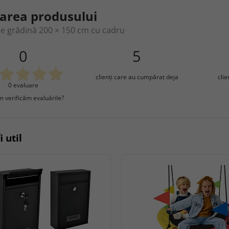
area produsului
de grădină 200 × 150 cm cu cadru
0
5
clienţi care au cumpărat deja
cli
0 evaluare
 verificăm evaluările?
i util