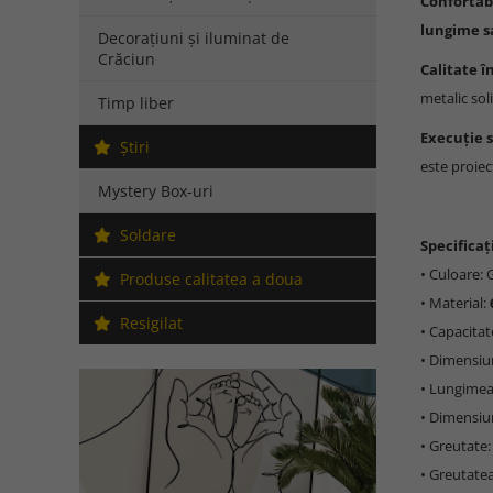
Confortab
lungime s
Decorațiuni și iluminat de
Crăciun
Calitate î
metalic sol
Timp liber
Execuție 
Ştiri
este proiec
Mystery Box-uri
Soldare
Specificați
• Culoare: G
Produse calitatea a doua
• Material:
Resigilat
• Capacita
• Dimensiu
• Lungimea
• Dimensiu
• Greutate:
• Greutatea