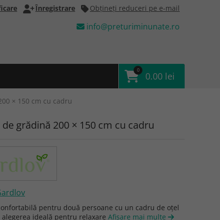
icare
Înregistrare
Obţineţi reduceri pe e-mail
info@preturiminunate.ro
0
0.00 lei
 200 × 150 cm cu cadru
t de grădină 200 × 150 cm cu cadru
ardlov
onfortabilă pentru două persoane cu un cadru de oțel
e alegerea ideală pentru relaxare
Afişare mai multe