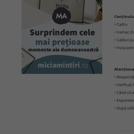
Conținutu
• Cadru
• Hamac (
• Cabluri p
• Husa pe
Atenționa
• Respecta
• Verificați
• Când vă aș
• Expunerea
• După uti