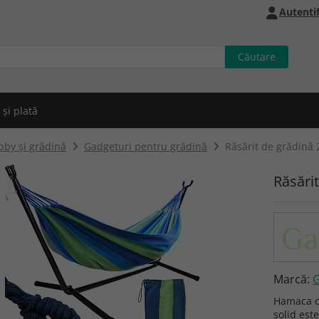
Autentif
 și plată
bby și grădină
Gadgeturi pentru grădină
Răsărit de grădină
Răsări
Marcă:
G
Hamaca c
solid est