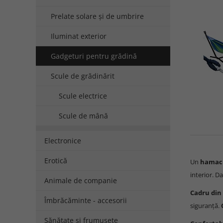
Prelate solare și de umbrire
Iluminat exterior
Gadgeturi pentru grădină
Scule de grădinărit
Scule electrice
Scule de mână
Electronice
Erotică
Un
hamac 
interior. D
Animale de companie
Cadru din 
Îmbrăcăminte - accesorii
siguranță.
Sănătate și frumusețe