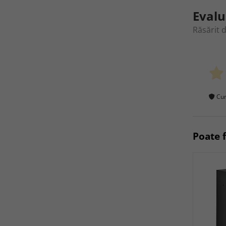
Evalu
Răsărit 
Cum
Poate f