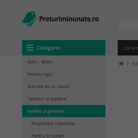
Categorie
Livrare
Auto – Moto
Ho
Pentru copii
Articole de uz casnic
Tablouri și postere
Hobby și grădină
Dispozitive repelente
Pentru bricoleri