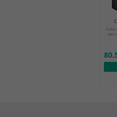
C
Cutia 
oțel 
80.