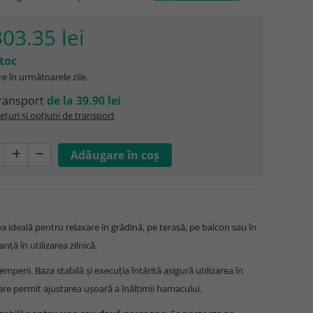
303.35 lei
stoc
e în următoarele zile.
ransport
de la 39.90 lei
ețuri și opțiuni de transport
a ideală pentru relaxare în grădină, pe terasă, pe balcon sau în
nță în utilizarea zilnică.
emperii. Baza stabilă și execuția întărită asigură utilizarea în
care permit ajustarea ușoară a înălțimii hamacului.