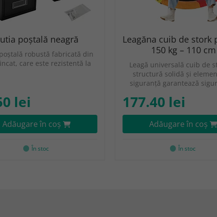
utia poștală neagră
Leagăna cuib de stork 
150 kg – 110 cm
poștală robustă fabricată din
zincat, care este rezistentă la
Leagă universală cuib de s
structură solidă și eleme
siguranță garantează sigu
50 lei
177.40 lei
Adăugare în coş
Adăugare în coş
În stoc
În stoc