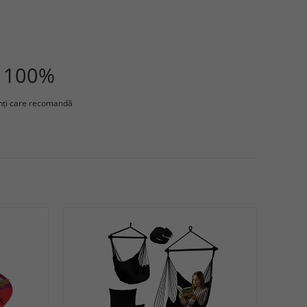
100%
enţi care recomandă