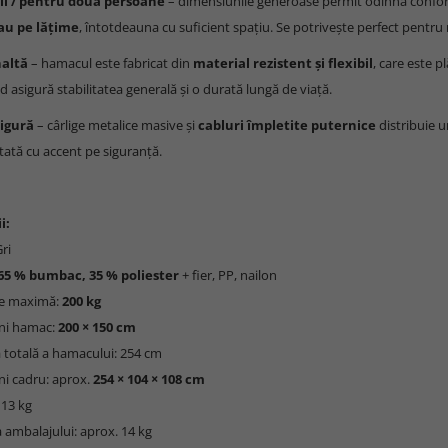
il / pentru două persoane
– dimensiunile generoase permit odihna confor
au pe lățime
, întotdeauna cu suficient spațiu. Se potrivește perfect pentr
naltă
– hamacul este fabricat din
material rezistent și flexibil
, care este p
id asigură stabilitatea generală și o durată lungă de viață.
sigură
– cârlige metalice masive și
cabluri împletite puternice
distribuie u
tată cu accent pe siguranță.
i:
ri
65 % bumbac, 35 % poliester
+ fier, PP, nailon
te maximă:
200 kg
ni hamac:
200 × 150 cm
 totală a hamacului: 254 cm
ni cadru: aprox.
254 × 104 × 108 cm
 13 kg
 ambalajului: aprox. 14 kg