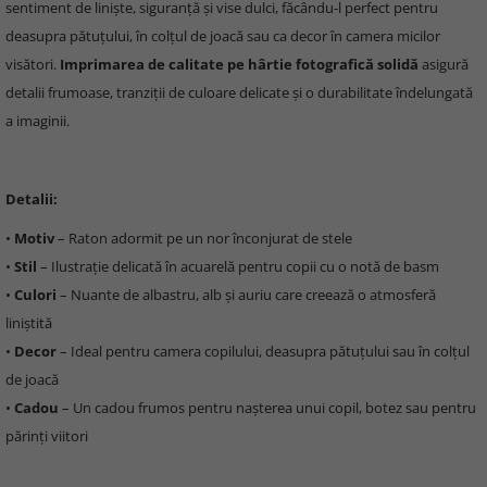
sentiment de liniște, siguranță și vise dulci, făcându-l perfect pentru
deasupra pătuțului, în colțul de joacă sau ca decor în camera micilor
visători.
Imprimarea de calitate pe hârtie fotografică solidă
asigură
detalii frumoase, tranziții de culoare delicate și o durabilitate îndelungată
a imaginii.
Detalii:
•
Motiv
– Raton adormit pe un nor înconjurat de stele
•
Stil
– Ilustrație delicată în acuarelă pentru copii cu o notă de basm
•
Culori
– Nuante de albastru, alb și auriu care creează o atmosferă
liniștită
•
Decor
– Ideal pentru camera copilului, deasupra pătuțului sau în colțul
de joacă
•
Cadou
– Un cadou frumos pentru nașterea unui copil, botez sau pentru
părinți viitori