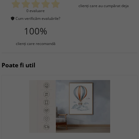
clienţi care au cumpărat deja
0 evaluare
Cum verificăm evaluările?
100%
clienţi care recomandă
Poate fi util