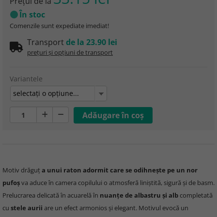
Preţul de la
În stoc
Comenzile sunt expediate imediat!
Transport
de la 23.90 lei
prețuri și opțiuni de transport
Variantele
selectaţi o opţiune...
Motiv drăguț
a unui raton adormit care se odihnește pe un nor
pufoș
va aduce în camera copilului o atmosferă liniștită, sigură și de basm.
Prelucrarea delicată în acuarelă în
nuanțe de albastru și alb
completată
cu
stele aurii
are un efect armonios și elegant. Motivul evocă un