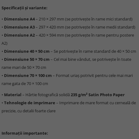
Specificații și variante:
•
Dimensiune A4
– 210 × 297 mm (se potrivește în rame mici standard)
•
Dimensiune A3
– 297 × 420 mm (se potrivește în rame medii standard)
•
Dimensiune A2
– 420 × 594 mm (se potrivește în rame pentru postere
A2)
•
Dimensiune 40 × 50 cm
– Se potrivește în rame standard de 40 × 50 cm
•
Dimensiune 50 × 70 cm
– Cel mai bine vândut, se potrivește în toate
rame mari de 50 × 70 cm
•
Dimensiune 70 × 100 cm
– Format uriaș potrivit pentru cele mai mari
rame gata de 70 × 100 cm
•
Material
– Hârtie fotografică solidă
235 g/m² Satin Photo Paper
•
Tehnologie de imprimare
– Imprimare de mare format cu cerneală de
precizie, cu detalii foarte clare
Informații importante: