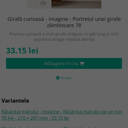
Girafă curioasă - imagine - Portretul unei girafe
zâmbitoare 78
Privirea curioasă a unei girafe drăguțe cu gât lung și ochi
expresivi atrage imediat atenția
33.15 lei
Adăugare în coş
În stoc
Variantele
Râsăritul mărului - imagine - Râsăritul mărului pe un nor
70 A4 – 210 × 297 mm - 33.15 lei