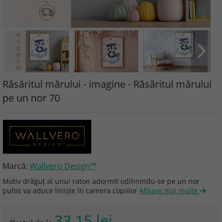
Râsăritul mărului - imagine - Râsăritul mărului
pe un nor 70
Marcă:
Wallvero Design™
Motiv drăguț al unui raton adormit odihnindu-se pe un nor
pufos va aduce liniște în camera copiilor
Afişare mai multe
33.15 lei