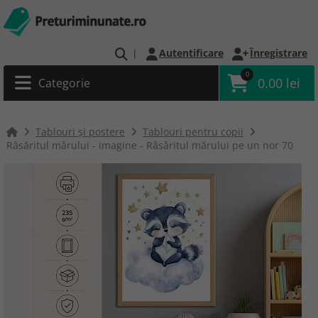
|
Autentificare
Înregistrare
0
0.00 lei
Categorie
Tablouri și postere
Tablouri pentru copii
Râsăritul mărului - imagine - Râsăritul mărului pe un nor 70