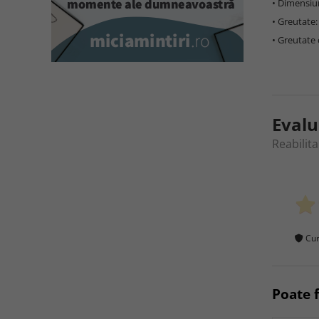
• Dimensiun
• Greutate:
• Greutate 
Evalu
Reabilit
Cum
Poate f