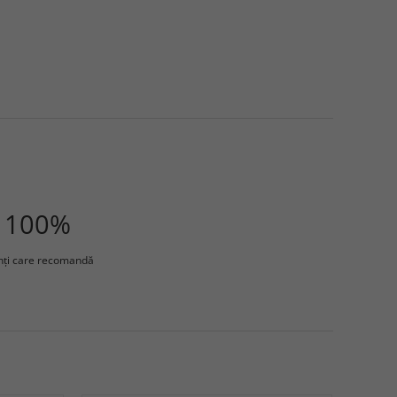
100%
enţi care recomandă