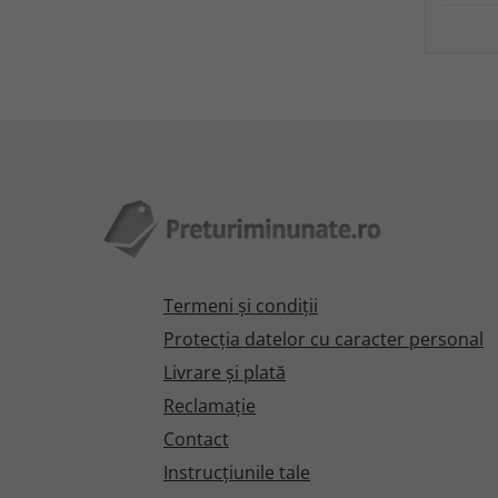
Termeni şi condiţii
Protecţia datelor cu caracter personal
Livrare și plată
Reclamaţie
Contact
Instrucțiunile tale