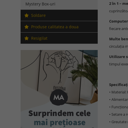
2 în 1 – m
Mystery Box-uri
cuprinzătoa
Soldare
Computer
Produse calitatea a doua
fiecare an
Resigilat
Multe ben
circulația 
Utilizare 
timpul exerc
Specificați
• Material:
• Alimentar
• Funcționa
• Setare a 
• Greutate 