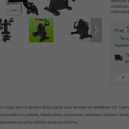
Menține-ț
reabilita
inferioar
Preţ
În 
Expedier
T
pr
ă corpul activ și sănătos fără a părăsi casa! Bicicleta de reabilitare 2 în 1 per
 picioarele și cu mâinile. Ideală pentru persoanele sedentare, vârstnici, femei
epozitare ușoară și utilizare acasă sau la birou.