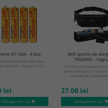
terie AiT AAA - 4 buc
Belt sportiv de aler
TRIZAND – negr
rie din clorură de zinc AAA,
et de 4 buc., tensiune 1,5 V
O soluție confortabilă și p
pentru alergare și mișcare 
permite să ai telefonu
 lei
27.00 lei
Adăugare în coş
Adăugare în coş