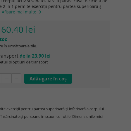
i corpul activ și sănătos fără a părăsi casa! Bicicleta de
re 2 în 1 permite exerciții pentru partea superioară și
ă
Afişare mai multe
160.40 lei
stoc
e în următoarele zile.
ransport
de la 23.90 lei
ețuri și opțiuni de transport
mite exerciții pentru partea superioară și inferioară a corpului –
 însărcinate și persoane în scaun cu rotile. Dimensiunile mici