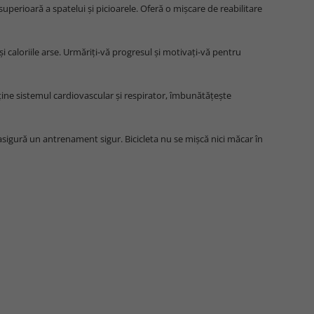
uperioară a spatelui și picioarele. Oferă o mișcare de reabilitare
i caloriile arse. Urmăriți-vă progresul și motivați-vă pentru
ține sistemul cardiovascular și respirator, îmbunătățește
 asigură un antrenament sigur. Bicicleta nu se mișcă nici măcar în