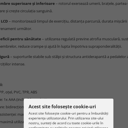
embre superioare și inferioare
– rotorul exersează umerii, brațele, partea s
re și crește circulația sanguină.
 LCD
– monitorizează timpul de exercițiu, distanța parcursă, durata mișcării ș
trenament următor.
eficii pentru sănătate
– utilizarea regulată previne atrofia musculară, sus
membrelor, reduce crampe și ajută în lupta împotriva supraponderalității.
sigură
– suporturile stabile sub stâlpi și structura antiderapantă a pedalelor
ițiilor intense.
i:
 PP, oțel, PVC, TPR, ABS
e: 1x AAA (inclusă în pachet)
Acest site folosește cookie-uri
re: bidirecțională
Acest site folosește cookie-uri pentru a îmbunătăți
rezistenței: manuală
experiența utilizatorului. Prin utilizarea site-ului
maximă utilizator: 100 kg
nostru, sunteți de acord cu toate cookie-urile în
conformitate cu politicile noastre privind utilizarea