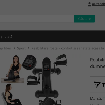
Autentif
 și plată
p liber
Sport
Reabilitare roata – confort și sănătate acasă 
Reabili
dumne
Marcă: