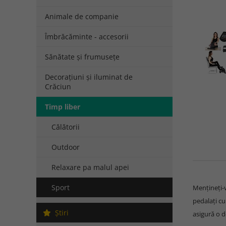
Animale de companie
Îmbrăcăminte - accesorii
Sănătate și frumusețe
Decorațiuni și iluminat de
Crăciun
Timp liber
Călătorii
Outdoor
Relaxare pa malul apei
Sport
Mențineți-v
pedalați cu
Ştiri
asigură o d