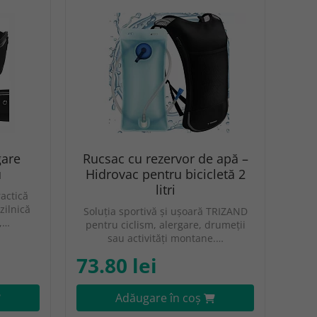
gare
Rucsac cu rezervor de apă –
u
Hidrovac pentru bicicletă 2
litri
ractică
zilnică
Soluția sportivă și ușoară TRIZAND
l,…
pentru ciclism, alergare, drumeții
sau activități montane.…
73.80 lei
Adăugare în coş