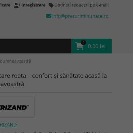
icare
Înregistrare
Obţineţi reduceri pe e-mail
info@preturiminunate.ro
0
0.00 lei
la dumneavoastră
tare roata – confort și sănătate acasă la
avoastră
TRIZAND