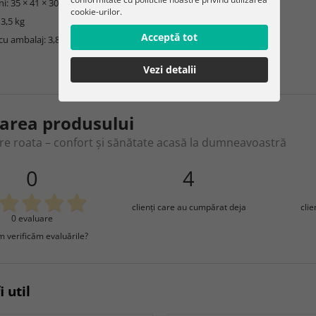
i: 35 × 41 × 30 cm
cookie-urilor.
 3,5 kg
Acceptă tot
cu ambalaj: 3,8 kg
Vezi detalii
area produsului
are roata – confort și sănătate acasă la dumneavoastră
0
4
clienţi care au cumpărat deja
cli
0 evaluare
 verificăm evaluările?
i util