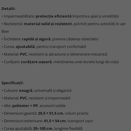
Detalii:
• Impermeabilitate:
protecție eficientă
împotriva apei și umidității
• Rezistență:
material solid și rezistent
, potrivit pentru activități în aer
liber
• Închidere:
rapidă și sigură
, previne căderea obiectelor
• Curea:
ajustabilă
, pentru transport confortabil
• Material:
PVC
, rezistent la abraziune și deteriorare mecanică
• Curățare:
curățare ușoară
, menținerea unei durate lungi de viață
Specificații:
• Culoare:
neagră
, universală și elegantă
• Material:
PVC
, rezistent și impermeabil
• Alte:
poliester + PP
, accesorii solide
• Dimensiuni geantă:
29,5 × 51,5 cm
, volum practic
• Dimensiuni exterioare:
41,5 × 54 cm
, transport ușor
• Curea ajustabilă:
55–105 cm
, lungime flexibilă