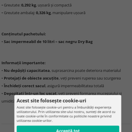
• Greutate:
0,292 kg
, ușoară și compactă
• Greutate ambalaj:
0,326 kg
, manipulare ușoară
Conținutul pachetului:
•
Sac impermeabil de 10 litri – sac negru Dry Bag
Informații importante:
•
Nu depășiți capacitatea
, suprasarcina poate deteriora materialul
•
Protejați de obiecte ascuțite
, veți preveni ruperea sau scurgerea
•
Închideți corect sacul
, asigură impermeabilitatea totală
•
Depozitați într-un loc uscat
, veți preveni formarea mucegaiului și
Acest site folosește cookie-uri
umidității
Acest site folosește cookie-uri pentru a îmbunătăți experiența
utilizatorului. Prin utilizarea site-ului nostru, sunteți de acord cu
toate cookie-urile în conformitate cu politicile noastre privind
utilizarea cookie-urilor.
Acceptă tot