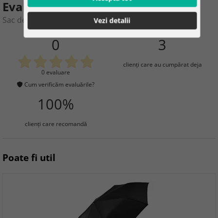
Evaluarea produsului
Sac de apă 10 litri – negru Dry Bag
Vezi detalii
0
3
clienţi care au cumpărat deja
0 evaluare
Cum verificăm evaluările?
100%
clienţi care recomandă
Poate fi util