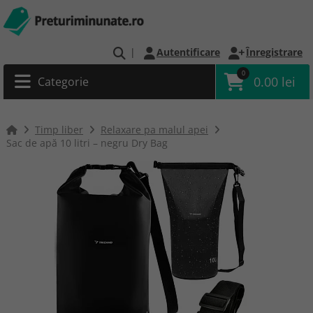
|
Autentificare
Înregistrare
0
0.00 lei
Categorie
Timp liber
Relaxare pa malul apei
Sac de apă 10 litri – negru Dry Bag