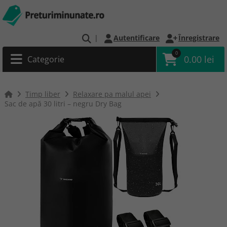
|
Autentificare
Înregistrare
0
0.00 lei
Categorie
Timp liber
Relaxare pa malul apei
Sac de apă 30 litri – negru Dry Bag