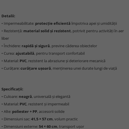
Detalii:
• Impermeabilitate:
protecție eficientă
împotriva apei și umidității
• Rezistență:
material solid și rezistent
, potrivit pentru activități în aer
liber
• Închidere:
rapidă și sigură
, previne căderea obiectelor
• Curea:
ajustabilă
, pentru transport confortabil
• Material:
PVC
, rezistent la abraziune și deteriorare mecanică
• Curățare:
curățare ușoară
, menținerea unei durate lungi de viață
Specificații:
• Culoare:
neagră
, universală și elegantă
• Material:
PVC
, rezistent și impermeabil
• Alte:
poliester + PP
, accesorii solide
• Dimensiuni sac:
41,5 × 57 cm
, volum practic
• Dimensiuni externe:
54 × 60 cm
, transport ușor