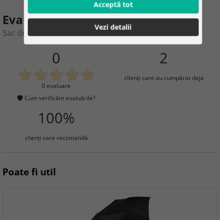
Acceptă tot
Evaluarea produsului
Vezi detalii
Sac de apă 30 litri – negru Dry Bag
0
2
clienţi care au cumpărat deja
0 evaluare
Cum verificăm evaluările?
100%
clienţi care recomandă
Poate fi util