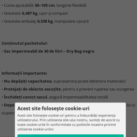
• Curea ajustabilă:
55–105 cm
, lungime flexibilă
• Greutate:
0,487 kg
, ușor și compact
• Greutate ambalaj:
0,538 kg
, manipulare ușoară
Conținutul pachetului:
•
Sac impermeabil de 30 de litri – Dry Bag negru
Informații importante:
•
Nu depășiți capacitatea
, suprasarcina poate deteriora materialul
•
Protejați de obiecte ascuțite
, pentru a preveni ruperea sau scurgerea
•
Închideți corect sacul
, asigură impermeabilitatea totală
•
Depozitați într-un loc uscat
, pentru a preveni formarea mucegaiului și
Acest site folosește cookie-uri
ciupercilor
Acest site folosește cookie-uri pentru a îmbunătăți experiența
utilizatorului. Prin utilizarea site-ului nostru, sunteți de acord cu
toate cookie-urile în conformitate cu politicile noastre privind
utilizarea cookie-urilor.