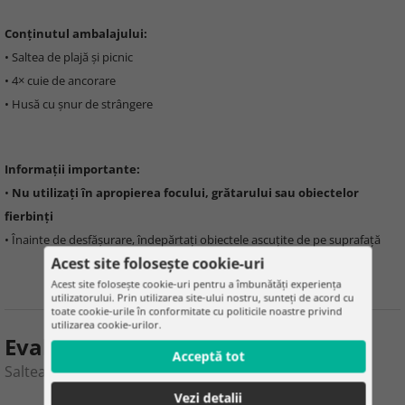
Conținutul ambalajului:
• Saltea de plajă și picnic
• 4× cuie de ancorare
• Husă cu șnur de strângere
Informații importante:
•
Nu utilizați în apropierea focului, grătarului sau obiectelor
fierbinți
• Înainte de desfășurare, îndepărtați obiectele ascuțite de pe suprafață
Acest site folosește cookie-uri
Acest site folosește cookie-uri pentru a îmbunătăți experiența
utilizatorului. Prin utilizarea site-ului nostru, sunteți de acord cu
toate cookie-urile în conformitate cu politicile noastre privind
utilizarea cookie-urilor.
Evaluarea produsului
Acceptă tot
Saltea de plajă și picnic - 208x208cm
Vezi detalii