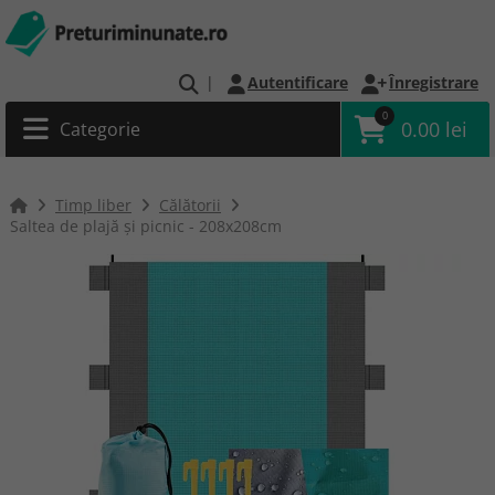
|
Autentificare
Înregistrare
0
0.00 lei
Categorie
Timp liber
Călătorii
Saltea de plajă și picnic - 208x208cm