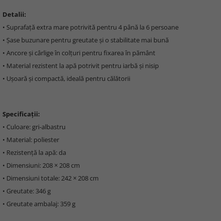
Detalii:
• Suprafață extra mare potrivită pentru 4 până la 6 persoane
• Șase buzunare pentru greutate și o stabilitate mai bună
• Ancore și cârlige în colțuri pentru fixarea în pământ
• Material rezistent la apă potrivit pentru iarbă și nisip
• Ușoară și compactă, ideală pentru călătorii
Specificații:
• Culoare: gri-albastru
• Material: poliester
• Rezistență la apă: da
• Dimensiuni: 208 × 208 cm
• Dimensiuni totale: 242 × 208 cm
• Greutate: 346 g
• Greutate ambalaj: 359 g