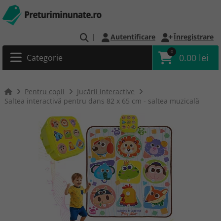
|
Autentificare
Înregistrare
0
0.00 lei
Categorie
Pentru copii
Jucării interactive
Saltea interactivă pentru dans 82 x 65 cm - saltea muzicală