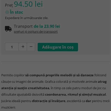
94.50 lei
Preţ
În stoc
Expediere în următoarele zile.
Transport
de la 23.90 lei
prețuri și opțiuni de transport
Permite copiilor
să compună propriile melodii și să danseze
folosind
căsuțe cu imagini de animale. Grafica colorată și motivele animale
atrag
atenția și susțin creativitatea
, în timp ce cele patru moduri de joc cu
dificultate ajustabilă dezvoltă
coordonarea, ritmul și simțul muzical
.
Jucărie ideală pentru
distracție și învățare
, excelentă ca
dar
pentru micii
muzicieni.