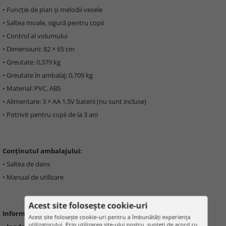
• Funcție de pian și melodii vesele
• Saltea moale, sigură pentru copii
• Control al volumului
• Dimensiuni: 82 × 65 cm
• Greutate: 0,379 kg
• Greutate în ambalaj: 0,709 kg
• Material: PVC, ABS
• Alimentare: 3 × AA 1,5V baterii (nu sunt incluse)
• Potrivit pentru copii de la 3 ani
Conținutul ambalajului:
• Saltea de dans
• Manual de utilizare
Acest site folosește cookie-uri
Informații importante:
Acest site folosește cookie-uri pentru a îmbunătăți experiența
utilizatorului. Prin utilizarea site-ului nostru, sunteți de acord cu