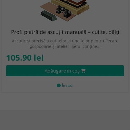
Profi piatră de ascuțit manuală – cuțite, dălți
Ascuțirea precisă a cuțitelor și uneltelor pentru fiecare
gospodărie și atelier. Setul conține…
105.90 lei
Adăugare în coş
În stoc