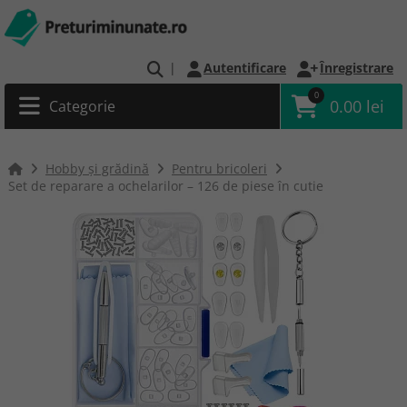
|
Autentificare
Înregistrare
0
0.00 lei
Categorie
Hobby și grădină
Pentru bricoleri
Set de reparare a ochelarilor – 126 de piese în cutie