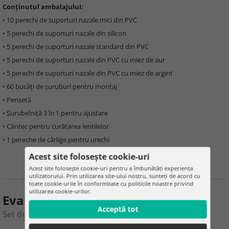
Conținutul ambalajului:
• 10 perechi de suporturi nazale mici din PVC
• 5 perechi de suporturi nazale din silicon
• 5 perechi de suporturi nazale standard din PVC
• 5 perechi de suporturi nazale din PVC cu miez de aur
• 5 perechi de suporturi nazale din PVC cu miez de argint
• 60 bucăți de șuruburi pentru montaj
• Pensetă
• Șurubelniță 3 în 1 pentru ajustare
• Cântec pentru curățarea lentilelor
• 1 pereche de cârlige pentru urechi
Acest site folosește cookie-uri
Acest site folosește cookie-uri pentru a îmbunătăți experiența
utilizatorului. Prin utilizarea site-ului nostru, sunteți de acord cu
toate cookie-urile în conformitate cu politicile noastre privind
utilizarea cookie-urilor.
Evaluarea produsului
Acceptă tot
Set de reparare a ochelarilor – 126 de piese în cutie