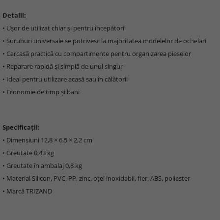
Detalii:
• Ușor de utilizat chiar și pentru începători
• Șuruburi universale se potrivesc la majoritatea modelelor de ochelari
• Carcasă practică cu compartimente pentru organizarea pieselor
• Reparare rapidă și simplă de unul singur
• Ideal pentru utilizare acasă sau în călătorii
• Economie de timp și bani
Specificații:
• Dimensiuni 12,8 × 6,5 × 2,2 cm
• Greutate 0,43 kg
• Greutate în ambalaj 0,8 kg
• Material Silicon, PVC, PP, zinc, oțel inoxidabil, fier, ABS, poliester
• Marcă TRIZAND