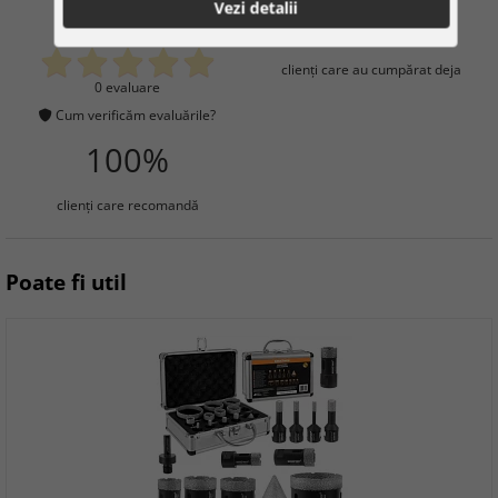
Vezi detalii
0
3
clienţi care au cumpărat deja
0 evaluare
Cum verificăm evaluările?
100%
clienţi care recomandă
Poate fi util