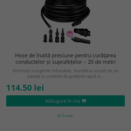
Hose de înaltă presiune pentru curățarea
conductelor și suprafețelor – 20 de metri
Eliminați scurgerile înfundate, murdăria uscată de pe
pavele și uneltele de grădină rapid și…
114.50 lei
Adăugare în coş
În stoc