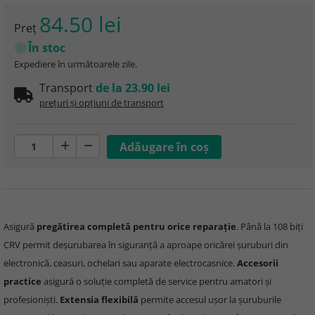
84.50 lei
Preţ
În stoc
Expediere în următoarele zile.
Transport
de la 23.90 lei
prețuri și opțiuni de transport
Asigură
pregătirea completă pentru orice reparație
. Până la 108 biți
CRV permit deșurubarea în siguranță a aproape oricărei șuruburi din
electronică, ceasuri, ochelari sau aparate electrocasnice.
Accesorii
practice
asigură o soluție completă de service pentru amatori și
profesioniști.
Extensia flexibilă
permite accesul ușor la șuruburile