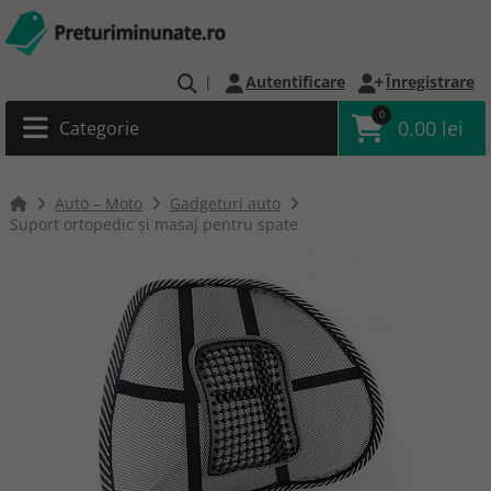
|
Autentificare
Înregistrare
0
0.00 lei
Categorie
Auto – Moto
Gadgeturi auto
Suport ortopedic și masaj pentru spate