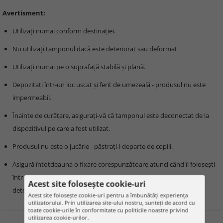
Avertisment:
Utilizați numai conform destinației.
Nu utilizați tamponul dacă este deteriorat sau deformat.
Utilizați numai pe o suprafață stabilă și plană.
Depozitați într-un loc uscat și ferit de umezeală - produsul nu este
impermeabil.
Înainte de curățare, asigurați-vă că tamponul este deconectat de la
dispozitivul pe care a fost utilizat.
Produsul nu este o jucărie - păstrați-l departe de copiii.
Asigură întotdeauna o fixare corespunzătoare atunci când îl folosești
într-o mașină, avion sau tren pentru a preveni deplasarea sau
Acest site folosește cookie-uri
deteriorarea.
Acest site folosește cookie-uri pentru a îmbunătăți experiența
utilizatorului. Prin utilizarea site-ului nostru, sunteți de acord cu
toate cookie-urile în conformitate cu politicile noastre privind
utilizarea cookie-urilor.