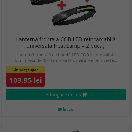
Lanternă frontală COB LED reîncărcabilă
universală HeadLamp – 2 bucăți
Lanternă frontală cu bandă LED COB și intensitate
luminoasă de 350 Lm. Foarte ușoară, se potrivește…
Un preț super
103.95 lei
Adăugare în coş
În stoc