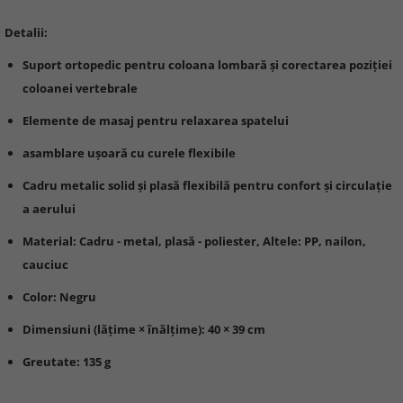
Detalii:
Suport ortopedic pentru coloana lombară și corectarea poziției
coloanei vertebrale
Elemente de masaj pentru relaxarea spatelui
asamblare ușoară cu curele flexibile
Cadru metalic solid și plasă flexibilă pentru confort și circulație
a aerului
Material: Cadru - metal, plasă - poliester, Altele: PP, nailon,
cauciuc
Color: Negru
Dimensiuni (lățime × înălțime): 40 × 39 cm
Greutate: 135 g