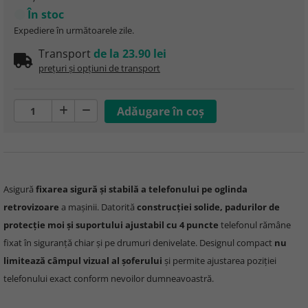
În stoc
Expediere în următoarele zile.
Transport
de la 23.90 lei
prețuri și opțiuni de transport
Asigură
fixarea sigură și stabilă a telefonului pe oglinda
retrovizoare
a mașinii. Datorită
construcției solide, padurilor de
protecție moi și suportului ajustabil cu 4 puncte
telefonul rămâne
fixat în siguranță chiar și pe drumuri denivelate. Designul compact
nu
limitează câmpul vizual al șoferului
și permite ajustarea poziției
telefonului exact conform nevoilor dumneavoastră.