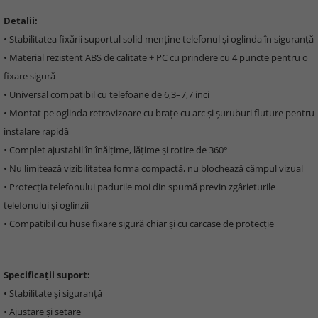
Detalii:
• Stabilitatea fixării suportul solid menține telefonul și oglinda în siguranță
• Material rezistent ABS de calitate + PC cu prindere cu 4 puncte pentru o
fixare sigură
• Universal compatibil cu telefoane de 6,3–7,7 inci
• Montat pe oglinda retrovizoare cu brațe cu arc și șuruburi fluture pentru
instalare rapidă
• Complet ajustabil în înălțime, lățime și rotire de 360°
• Nu limitează vizibilitatea forma compactă, nu blochează câmpul vizual
• Protecția telefonului padurile moi din spumă previn zgârieturile
telefonului și oglinzii
• Compatibil cu huse fixare sigură chiar și cu carcase de protecție
Specificații suport:
• Stabilitate și siguranță
• Ajustare și setare