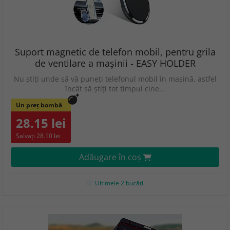
Suport magnetic de telefon mobil, pentru grila
de ventilare a mașinii - EASY HOLDER
Nu știți unde să vă puneți telefonul mobil în mașină, astfel
încât să știți tot timpul cine…
Un preț bombă
28.15 lei
Salvați 28.10 lei
Adăugare în coş
Ultimele 2 bucăţi