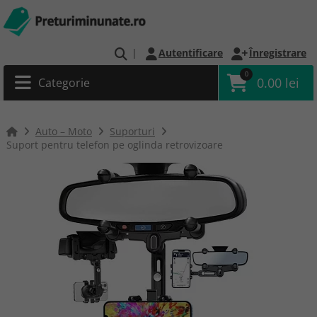
|
Autentificare
Înregistrare
0
0.00 lei
Categorie
Auto – Moto
Suporturi
Suport pentru telefon pe oglinda retrovizoare