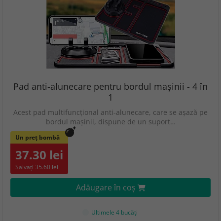
Pad anti-alunecare pentru bordul mașinii - 4 în
1
Acest pad multifuncțional anti-alunecare, care se așază pe
bordul mașinii, dispune de un suport…
Un preț bombă
37.30 lei
Salvați 35.60 lei
Adăugare în coş
Ultimele 4 bucăţi