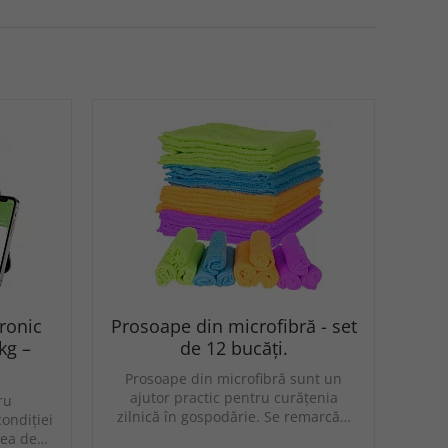
ronic
Prosoape din microfibră - set
kg –
de 12 bucăți.
Prosoape din microfibră sunt un
ajutor practic pentru curățenia
ru
zilnică în gospodărie. Se remarcă…
condiției
tea de…