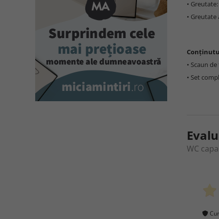
• Greutate:
• Greutate 
Conținutu
• Scaun de 
• Set comp
Evalu
WC capac
Cum