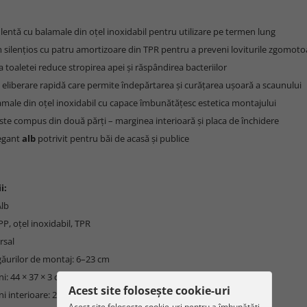
 lentă cu balamale din oțel inoxidabil pentru utilizare pe termen lung
 silențios cu patru amortizoare din TPR pentru a preveni loviturile zgomoto
a toaletei reduce stropirea apei și răspândirea bacteriilor
 eliberare rapidă care permite îndepărtarea și curățarea ușoară a scaunului
amale din oțel inoxidabil cu capace îmbunătățesc estetica montajului
ste compus din două părți – marginea interioară și placa de închidere
legant
alb
potrivit pentru băi de acasă și publice
i:
Alb
PP, oțel inoxidabil, TPR
rsal
găurilor de montaj: 6–23 cm
i: 44 × 37 × 3 cm
Acest site folosește cookie-uri
i interioare: 29 × 21,5 cm
Acest site folosește cookie-uri pentru a îmbunătăți