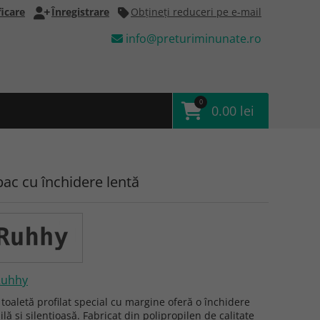
icare
Înregistrare
Obţineţi reduceri pe e-mail
info@preturiminunate.ro
0
0.00 lei
ac cu închidere lentă
Ruhhy
toaletă profilat special cu margine oferă o închidere
lă și silențioasă. Fabricat din polipropilen de calitate