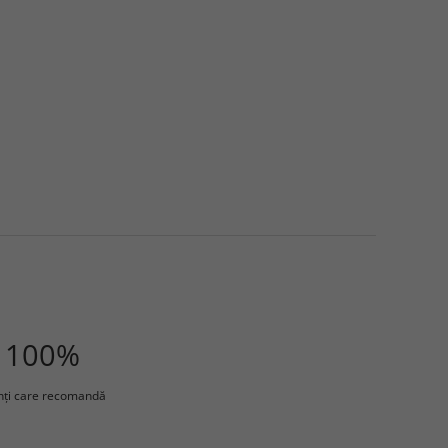
100%
enţi care recomandă