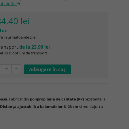
mai multe
4.40 lei
stoc
e în următoarele zile.
ransport
de la 23.90 lei
ețuri și opțiuni de transport
oasă
. Fabricat din
polipropilenă de calitate (PP)
rezistentă la
Distanța ajustabilă a balamalelor 6–23 cm
și montajul cu