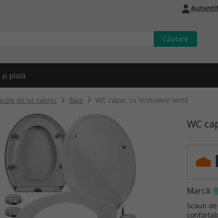
Autentif
 și plată
icole de uz casnic
Baie
WC capac cu închidere lentă
WC cap
Marcă:
Scaun de 
confortabi