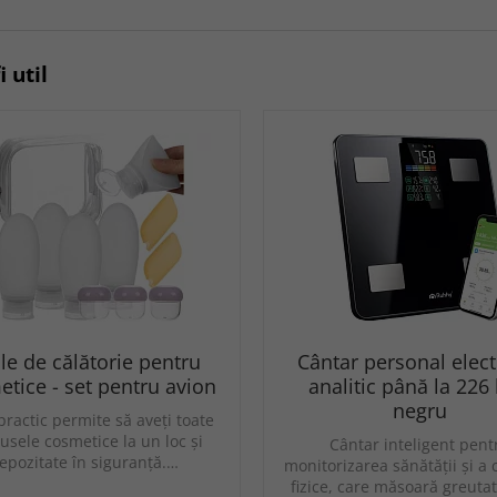
i util
cle de călătorie pentru
Cântar personal elect
tice - set pentru avion
analitic până la 226 
negru
practic permite să aveți toate
usele cosmetice la un loc și
Cântar inteligent pent
epozitate în siguranță.…
monitorizarea sănătății și a 
fizice, care măsoară greuta