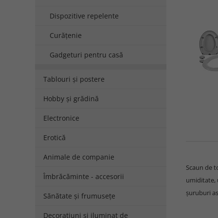
Dispozitive repelente
Curățenie
Gadgeturi pentru casă
Tablouri și postere
Hobby și grădină
Electronice
Erotică
Animale de companie
Scaun de t
Îmbrăcăminte - accesorii
umiditate, 
șuruburi as
Sănătate și frumusețe
Decorațiuni și iluminat de