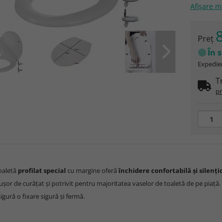
Afişare 
8
Preţ
În 
Expedier
T
pr
oaletă
profilat special
cu margine oferă
închidere confortabilă și silenți
ușor de curățat și potrivit pentru majoritatea vaselor de toaletă de pe piață.
igură o fixare sigură și fermă.