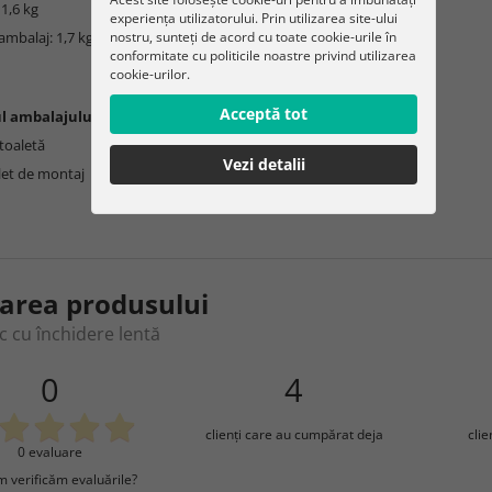
 1,6 kg
experiența utilizatorului. Prin utilizarea site-ului
nostru, sunteți de acord cu toate cookie-urile în
ambalaj: 1,7 kg
conformitate cu politicile noastre privind utilizarea
cookie-urilor.
Acceptă tot
l ambalajului:
toaletă
Vezi detalii
let de montaj
area produsului
 cu închidere lentă
0
4
clienţi care au cumpărat deja
cli
0 evaluare
 verificăm evaluările?