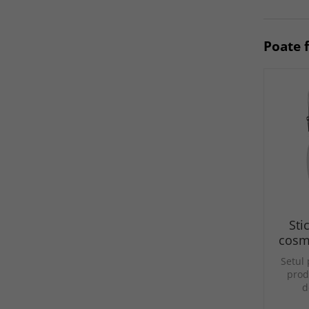
Poate f
Sti
cosme
Setul 
prod
d