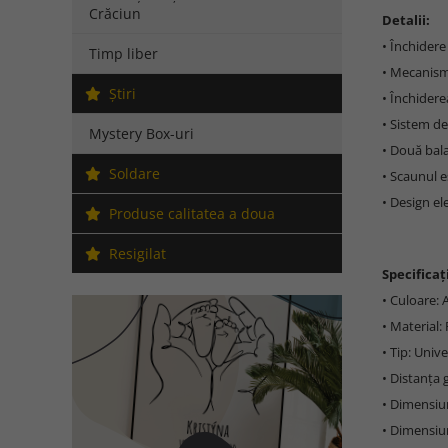
Crăciun
Detalii:
• Închidere
Timp liber
• Mecanism
Ştiri
• Închidere
• Sistem de
Mystery Box-uri
• Două bal
Soldare
• Scaunul e
• Design e
Produse calitatea a doua
Resigilat
Specificați
• Culoare: 
• Material: 
• Tip: Unive
• Distanța 
• Dimensiun
• Dimensiun